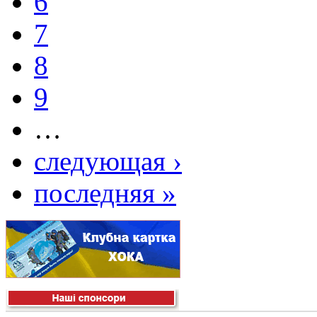
6
7
8
9
…
следующая ›
последняя »