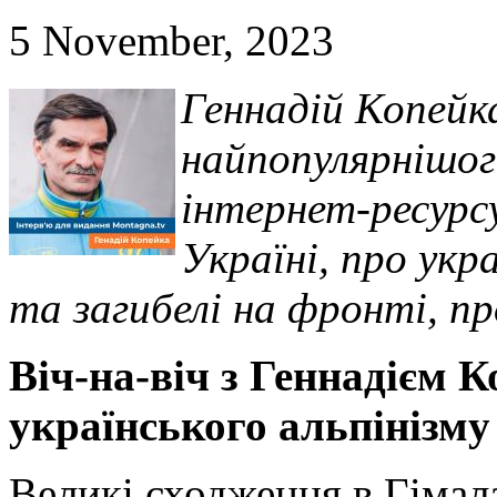
5 November, 2023
Геннадій Копейк
найпопулярнішого
інтернет-ресурсу
Україні, про укр
та загибелі на фронті, пр
Віч-на-віч з Геннадієм 
українського альпінізму
Великі сходження в Гімала