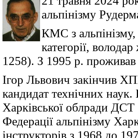
21 травня 2024 ро
альпінізму Рудерм
КМС з альпінізму,
категорії, волода
1258). З 1995 р. проживав
Ігор Львович закінчив ХП
кандидат технічних наук.
Харківської облради ДСТ
Федерації альпінізму Хар
інструкторів з 1968 до 1