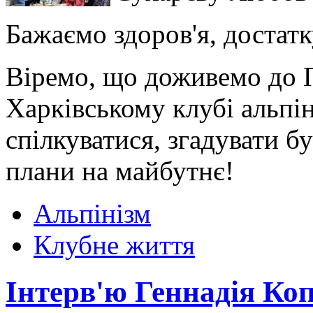
Бажаємо здоров'я, достатку
Віремо, що доживемо до П
Харківському клубі альпіні
спілкуватися, згадувати б
плани на майбутнє!
Альпінізм
Клубне життя
Інтерв'ю Геннадія Ко