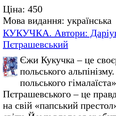
Ціна:
450
Мова видання:
українська
КУКУЧКА. Автори: Даріуш
Пєтрашевський
Єжи Кукучка – це своє
польського альпінізму
польського гімалаїста
Пєтрашевського – це прав
на свій «папський престол