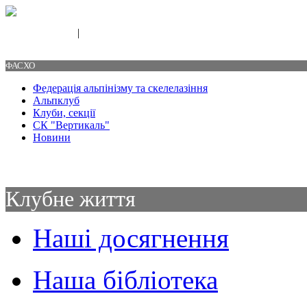
|
Свяжитесь с нами
Контакты
ФАСХО
Федерація альпінізму та скелелазіння
Альпклуб
Клуби, секції
СК "Вертикаль"
Новини
Клубне життя
Наші досягнення
Наша бібліотека