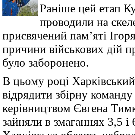
Раніше цей етап Ку
проводили на скел
присвячений пам’яті Ігоря
причини військових дій п
було заборонено.
В цьому році Харківський
відрядити збірну команду 
керівництвом Євгена Тимко
зайняли в змаганнях 3,5 і 