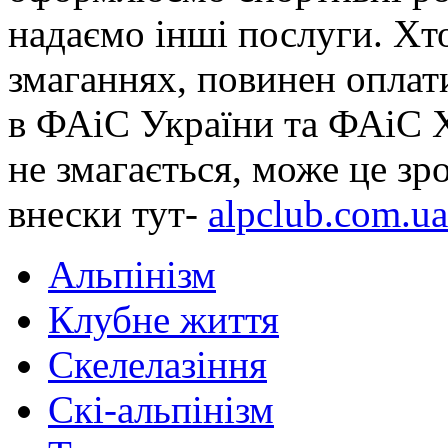
надаємо інші послуги. Хто
змаганнях, повинен оплати
в ФАіС України та ФАіС Ха
не змагається, може це зр
внески тут-
alpclub.com.ua
Альпінізм
Клубне життя
Скелелазіння
Скі-альпінізм