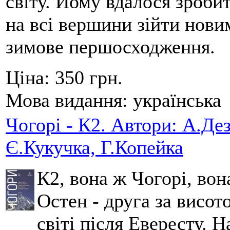
світу. Йому вдалося зробит
на всі вершини зійти нов
зимове першосходження.
Ціна:
350 грн.
Мова видання:
українська
Чогорі - К2. Автори: А.Дез
Є.Кукучка, Г.Копейка
К2, вона ж Чогорі, вон
Остен - друга за висот
світі після Евересту. 