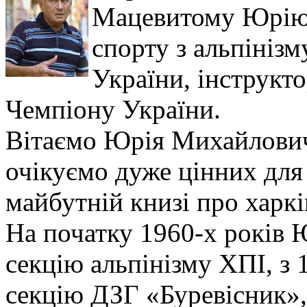
Мацевитому Юрію
спорту з альпініз
України, інструкто
Чемпіону України.
Вітаємо Юрія Михайлович
очікуємо дуже цінних для
майбутній книзі про харкі
На початку 1960-х років
секцію альпінізму ХПІ, з 
секцію ДЗГ «Буревісник», 