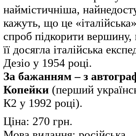
наймістичніша, найнедосту
кажуть, що це «італійська
спроб підкорити вершину,
її досягла італійська експ
Дезіо у 1954 році.
За бажанням – з автогр
Копейки
(перший українсь
К2 у 1992 році).
Ціна:
270 грн.
Мова видання:
російська