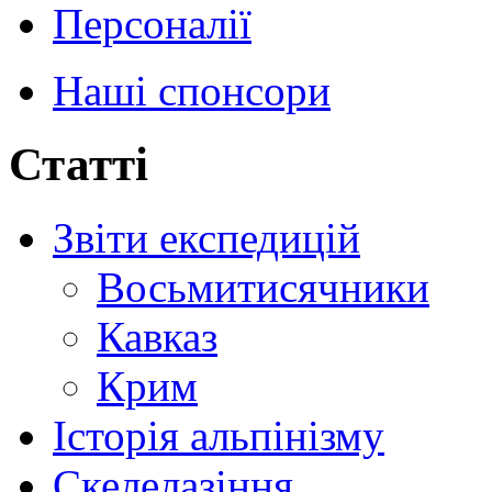
Персоналії
Наші спонсори
Статті
Звіти експедицій
Восьмитисячники
Кавказ
Крим
Історія альпінізму
Скелелазіння