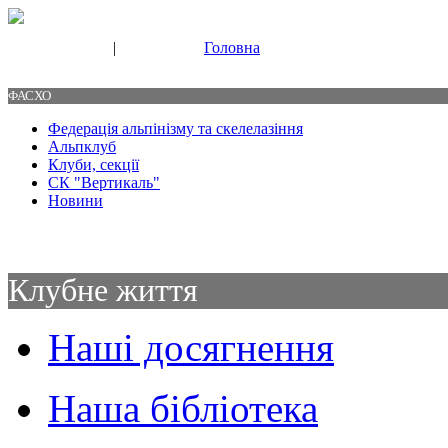
|
Головна
Свяжитесь с нами
Контакты
ФАСХО
Федерація альпінізму та скелелазіння
Альпклуб
Клуби, секції
СК "Вертикаль"
Новини
Клубне життя
Наші досягнення
Наша бібліотека