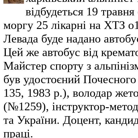
відбудеться 19 травня 
моргу 25 лікарні на ХТЗ о
Левада буде надано автобус
Цей же автобус від кремато
Майстер спорту з альпініз
був удостоєний Почесного
135, 1983 р.), володар жет
(№1259), інструктор-метод
та України. Доцент, кандид
праці.