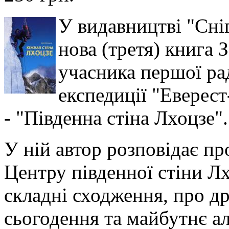
У видавництві "Сні
нова (третя) книга 
учасника першої ра
експедиції "Еверес
- "Південна стіна Лхоцзе".
У ній автор розповідає п
Центру південної стіни Лх
складні сходження, про др
сьогодення та майбутнє ал