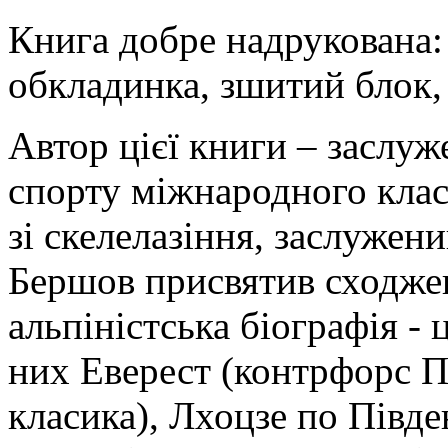
Книга добре надрукована: 
обкладинка, зшитий блок,
Автор цієї книги – заслуж
спорту міжнародного класу
зі скелелазіння, заслужен
Бершов присвятив сходжен
альпіністська біографія - 
них Еверест (контрфорс Пі
класика), Лхоцзе по Півде