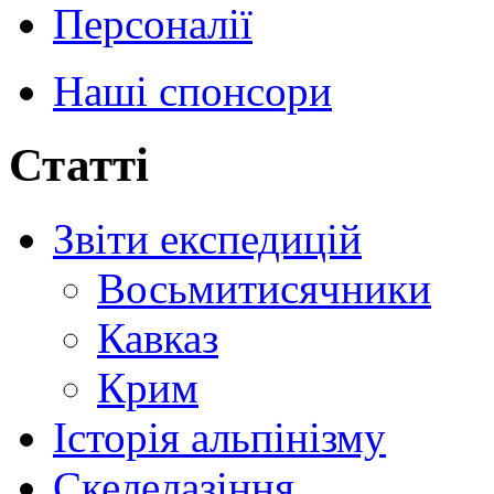
Персоналії
Наші спонсори
Статті
Звіти експедицій
Восьмитисячники
Кавказ
Крим
Історія альпінізму
Скелелазіння