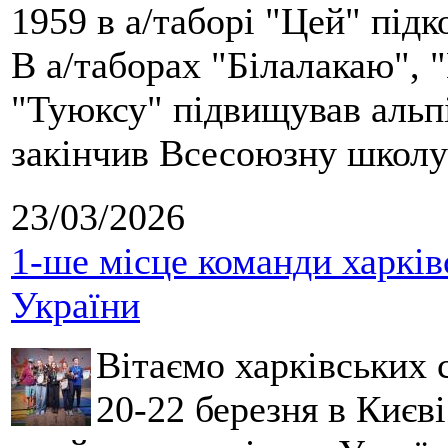
1959 в а/таборі "Цей" під
В а/таборах "Білалакаю", "
"Туюксу" підвищував альпі
закінчив Всесоюзну школу 
23/03/2026
1-ше місце команди харків
України
Вітаємо харківських 
20-22 березня в Києві