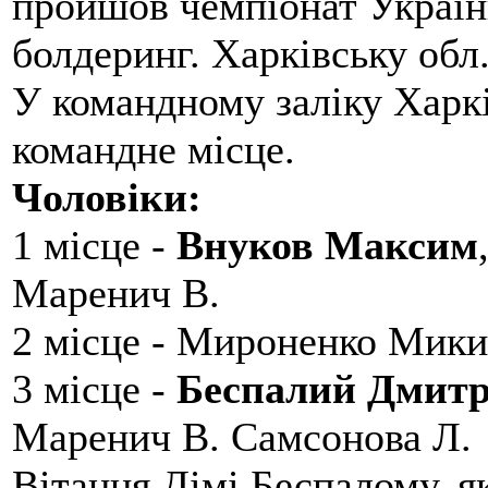
пройшов чемпіонат України
болдеринг. Харківську обл
У командному заліку Харкі
командне місце.
Чоловіки:
1 місце -
Внуков Максим
Маренич В.
2 місце - Мироненко Мики
3 місце -
Беспалий Дмит
Маренич В. Самсонова Л.
Вітання Дімі Беспалому, 