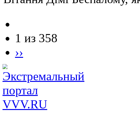
1 из 358
››