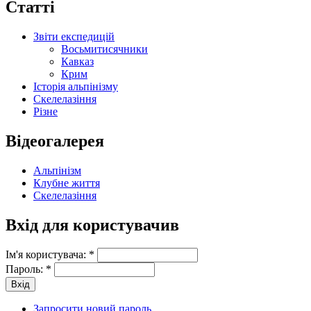
Статті
Звіти експедицій
Восьмитисячники
Кавказ
Крим
Історія альпінізму
Скелелазіння
Різне
Відеогалерея
Альпінізм
Клубне життя
Скелелазіння
Вхід для користувачив
Ім'я користувача:
*
Пароль:
*
Запросити новий пароль