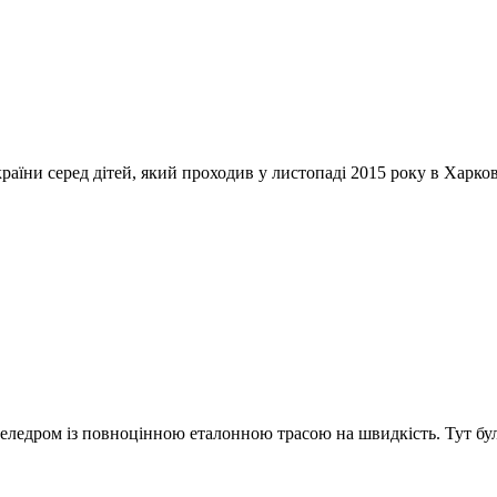
країни серед дітей, який проходив у листопаді 2015 року в Харко
келедром із повноцінною еталонною трасою на швидкість. Тут бул