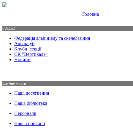
|
Головна
Свяжитесь с нами
Контакты
ФАСХО
Федерація альпінізму та скелелазіння
Альпклуб
Клуби, секції
СК "Вертикаль"
Новини
Клубне життя
Наші досягнення
Наша бібліотека
Персоналії
Наші спонсори