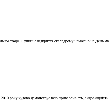
ної стадії. Офіційне відкриття скеледрому намічено на День міс
 2010 року чудово демонструє всю привабливість, видовищність 