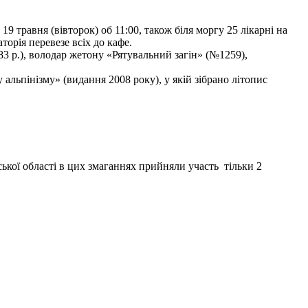
9 травня (вівторок) об 11:00, також біля моргу 25 лікарні на
торія перевезе всіх до кафе.
3 р.), володар жетону «Рятувальний загін» (№1259),
льпінізму» (видання 2008 року), у якій зібрано літопис
ької області в цих змаганнях прийняли участь тільки 2