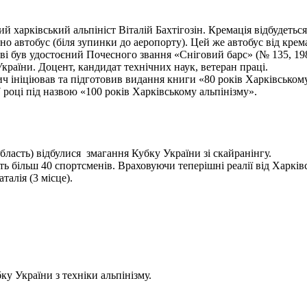
харківський альпініст Віталій Бахтігозін. Кремація відбудеться 1
но автобус (біля зупинки до аеропорту). Цей же автобус від крема
ві був удостоєний Почесного звання «Сніговий барс» (№ 135, 198
України. Доцент, кандидат технічних наук, ветеран праці.
ініціював та підготовив видання книги «80 років Харківському а
 році під назвою «100 років Харківському альпінізму».
бласть) відбулися змагання Кубку України зі скайранінгу.
 більш 40 спортсменів. Враховуючи теперішні реалії від Харківс
алія (3 місце).
у України з техніки альпінізму.