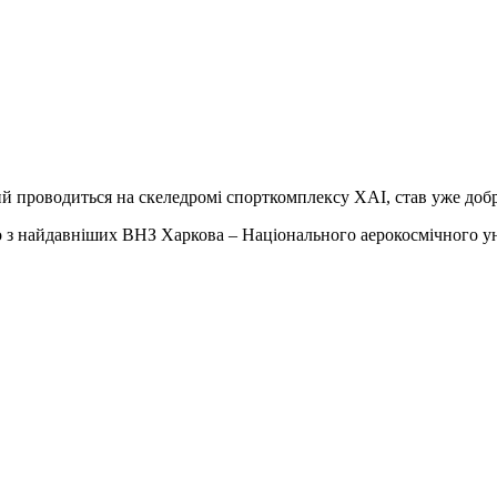
 проводиться на скеледромі спорткомплексу ХАІ, став уже доб
о з найдавніших ВНЗ Харкова – Національного аерокосмічного ун