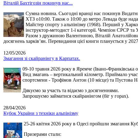
Віталій Бахтігозін покинув нас...
Сумна новина. Сьогодні вранці нас покинув Видатний 
ХТЗ о10:00. Також о 10:00 до метро Левада буде нада
Майстер спорту з альпінізму (1968). Перший у Харко
інструктор-методист 1-ї категорії. Чемпіон СРСР та 
Разом з дружиною Валентиною, Віталій Анатолійович 
досягнень харків’ян. Перевидання цієї книги планується у 2027
12/05/2026
Змагання зі скайранінгу в Карпатах.
09-10 травня 2026 року в Яремче (Івано-Франківська о
Вид змагань – вертикальний кілометр. Приймало участь
спортсмени - Трофімов Антон (10 місце) та Пустова Нат
Дякуємо за участь та відаємо з досягненнями.
Запрошуємо займатися скайранінгом (біг у горах).
28/04/2026
Кубок України з техніки альпінізму
25-26 квітня 2026 року в Одесі пройшли змагання Кубк
Призерами стали: