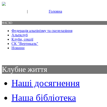
|
Головна
Свяжитесь с нами
Контакты
ФАСХО
Федерація альпінізму та скелелазіння
Альпклуб
Клуби, секції
СК "Вертикаль"
Новини
Клубне життя
Наші досягнення
Наша бібліотека