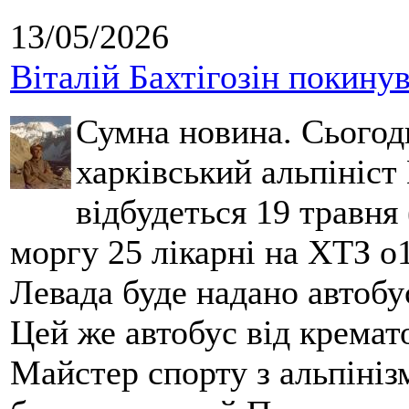
13/05/2026
Віталій Бахтігозін покинув 
Сумна новина. Сьогод
харківський альпініст 
відбудеться 19 травня 
моргу 25 лікарні на ХТЗ о
Левада буде надано автобус
Цей же автобус від кремато
Майстер спорту з альпініз