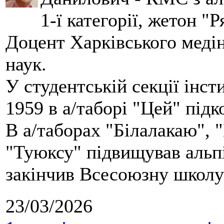
1-ї категорії, жетон "
Доцент Харківського меді
наук.
У студентській секції інст
1959 в а/таборі "Цей" під
В а/таборах "Білалакаю", "
"Туюксу" підвищував альпі
закінчив Всесоюзну школу 
23/03/2026