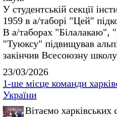
У студентській секції інст
1959 в а/таборі "Цей" під
В а/таборах "Білалакаю", "
"Туюксу" підвищував альпі
закінчив Всесоюзну школу 
23/03/2026
1-ше місце команди харків
України
Вітаємо харківських 