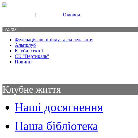
|
Головна
Свяжитесь с нами
Контакты
ФАСХО
Федерація альпінізму та скелелазіння
Альпклуб
Клуби, секції
СК "Вертикаль"
Новини
Клубне життя
Наші досягнення
Наша бібліотека