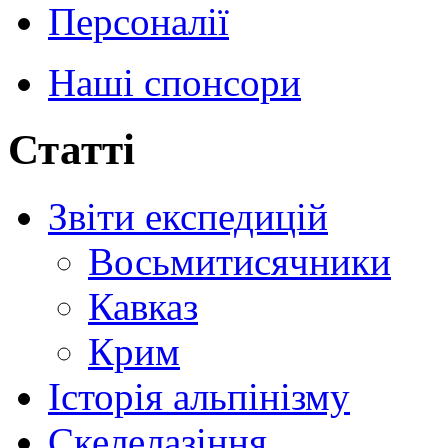
Персоналії
Наші спонсори
Статті
Звіти експедицій
Восьмитисячники
Кавказ
Крим
Історія альпінізму
Скелелазіння