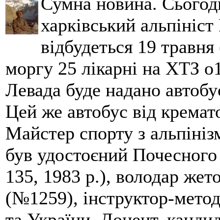
Сумна новина. Сьогод
харківський альпініст 
відбудеться 19 травня 
моргу 25 лікарні на ХТЗ о
Левада буде надано автобус
Цей же автобус від кремато
Майстер спорту з альпініз
був удостоєний Почесного
135, 1983 р.), володар жет
(№1259), інструктор-метод
та України. Доцент, кандид