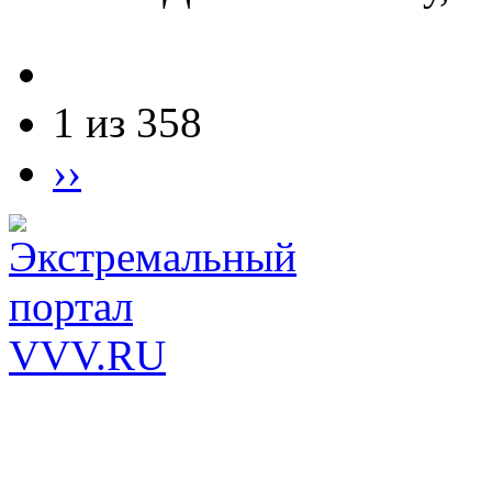
1 из 358
››