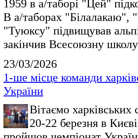
1959 в а/таборі "Цей" під
В а/таборах "Білалакаю", "
"Туюксу" підвищував альпі
закінчив Всесоюзну школу 
23/03/2026
1-ше місце команди харків
України
Вітаємо харківських 
20-22 березня в Києві
пройшов чемпіонат України