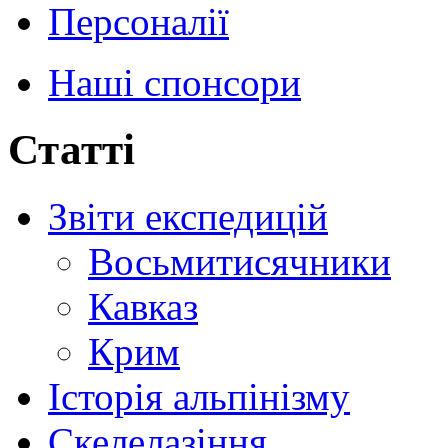
Персоналії
Наші спонсори
Статті
Звіти експедицій
Восьмитисячники
Кавказ
Крим
Історія альпінізму
Скелелазіння