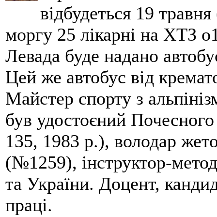
відбудеться 19 травня 
моргу 25 лікарні на ХТЗ о
Левада буде надано автобус
Цей же автобус від кремато
Майстер спорту з альпініз
був удостоєний Почесного
135, 1983 р.), володар жет
(№1259), інструктор-метод
та України. Доцент, кандид
праці.