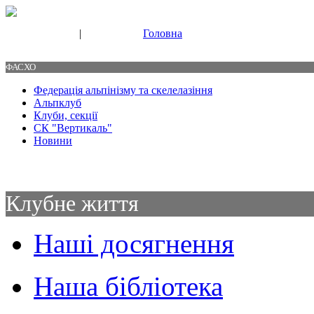
|
Головна
Свяжитесь с нами
Контакты
ФАСХО
Федерація альпінізму та скелелазіння
Альпклуб
Клуби, секції
СК "Вертикаль"
Новини
Клубне життя
Наші досягнення
Наша бібліотека