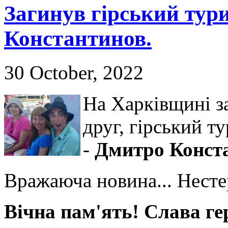
Загинув гірський тур
Константинов.
30 October, 2022
На Харківщині з
друг, гірський т
-
Дмитро Конст
Вражаюча новина... Несте
Вічна пам'ять! Слава ге