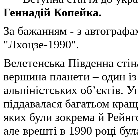
Геннадій Копейка.
За бажанням - з автографа
"Лхоцзе-1990".
Велетенська Південна стін
вершина планети – один із
альпіністських об’єктів. У
піддавалася багатьом кращі
яких були зокрема й Рейн
але врешті в 1990 році бул