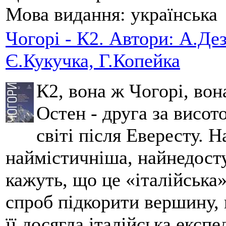
Мова видання:
українська
Чогорі - К2. Автори: А.Дез
Є.Кукучка, Г.Копейка
К2, вона ж Чогорі, вон
Остен - друга за висот
світі після Евересту. 
наймістичніша, найнедосту
кажуть, що це «італійська
спроб підкорити вершину,
її досягла італійська експ