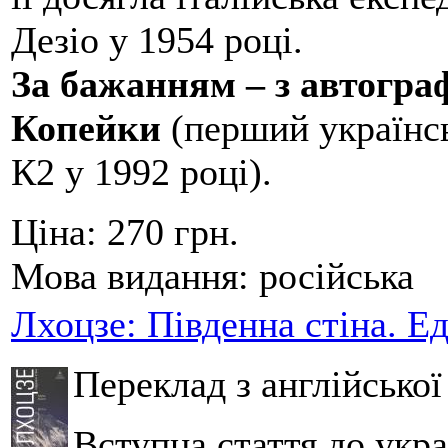
Дезіо у 1954 році.
За бажанням – з автогр
Копейки
(перший українсь
К2 у 1992 році).
Ціна:
270 грн.
Мова видання:
російська
Лхоцзе: Південна стіна. Е
Переклад з англійсько
Вступна стаття до укра