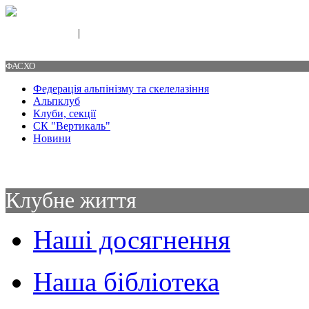
|
Свяжитесь с нами
Контакты
ФАСХО
Федерація альпінізму та скелелазіння
Альпклуб
Клуби, секції
СК "Вертикаль"
Новини
Клубне життя
Наші досягнення
Наша бібліотека