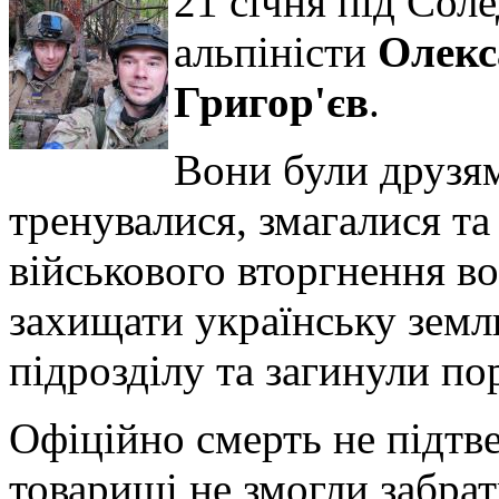
21 січня під Сол
альпіністи
Олекс
Григор'єв
.
Вони були друзям
тренувалися, змагалися та
військового вторгнення в
захищати українську земл
підрозділу та загинули по
Офіційно смерть не підтве
товариші не змогли забрат