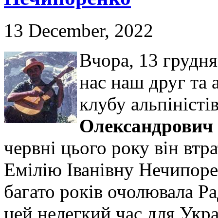
13 December, 2022
Вчора, 13 грудня
нас наш друг та 
клубу альпіністі
Олександрович
червні цього року він вт
Емілію Іванівну Нечипорен
багато років очолювала Р
цей нелегкий час для Укра