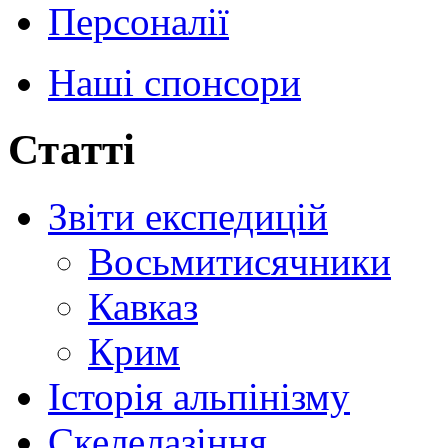
Персоналії
Наші спонсори
Статті
Звіти експедицій
Восьмитисячники
Кавказ
Крим
Історія альпінізму
Скелелазіння