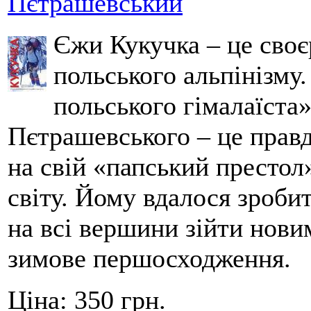
Пєтрашевський
Єжи Кукучка – це своє
польського альпінізму
польського гімалаїста
Пєтрашевського – це прав
на свій «папський престол
світу. Йому вдалося зробит
на всі вершини зійти нов
зимове першосходження.
Ціна:
350 грн.