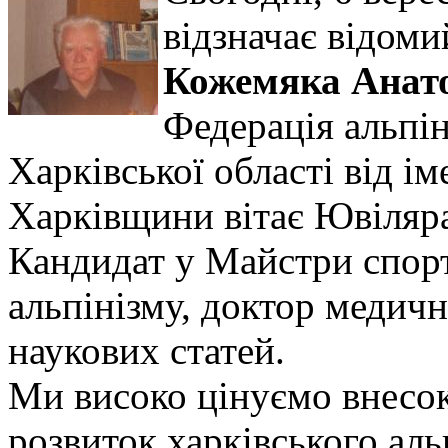
відзначає відоми
Кожемяка Анато
Федерація альпін
Харківської області від ім
Харківщини вітає Ювіляр
Кандидат у Майстри спорту
альпінізму, доктор медичн
наукових статей.
Ми високо цінуємо внесок
розвиток харківського аль