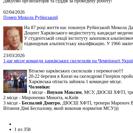
Дякуємо організаторів та суддів за проведену роботу!
02/04/2026
Помер Микола Рубінський
На 87 році життя нас покинув Рубінський Микола Дан
Доцент Харківського медінституту, кандидат медичн
У студентській секції інституту захопився альпінізм
підвищував альпіністську кваліфікацію. У 1966 закін
23/03/2026
1-ше місце команди харківських скелелазів на Чемпіонаті Укра
Вітаємо харківських скелелазів з перемогою!!!
20-22 березня в Києві на скеледромі Гіперіон прой
Харківська область зайняла 1 командне місце.
Чоловіки:
1 місце -
Внуков Максим
, МСУ, ДЮСШ ХФТІ, тре
2 місце - Мироненко Микита, м.Київ
3 місце -
Беспалий Дмитро
, ДЮСШ ХФТІ, тренери Маренич В
Вітання Дімі Беспалому, який виконав норматив МСУ)))
1 из 358