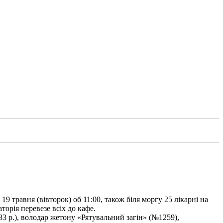
9 травня (вівторок) об 11:00, також біля моргу 25 лікарні на
торія перевезе всіх до кафе.
3 р.), володар жетону «Рятувальний загін» (№1259),