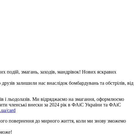
х подій, змагань, заходів, мандрівок! Нових яскравих
 друзів залишили нас внаслідок бомбардувань та обстрілів, від
нерів і льодолазів. Ми відряджаємо на змагання, оформлюємо
тити членські внески за 2024 рік в ФАіС України та ФАіС
.ua/card
дшого повернення до мирного життя, коли ми знову зможемо
еможе!