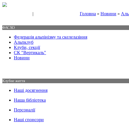
|
Головна
»
Новини
»
Аль
Свяжитесь с нами
Контакты
ФАСХО
Федерація альпінізму та скелелазіння
Альпклуб
Клуби, секції
СК "Вертикаль"
Новини
Клубне життя
Наші досягнення
Наша бібліотека
Персоналії
Наші спонсори