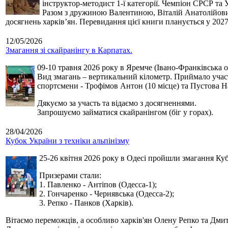
інструктор-методист 1-ї категорії. Чемпіон СРСР та 
Разом з дружиною Валентиною, Віталій Анатолійович 
досягнень харків’ян. Перевидання цієї книги планується у 2027
12/05/2026
Змагання зі скайранінгу в Карпатах.
09-10 травня 2026 року в Яремче (Івано-Франківська о
Вид змагань – вертикальний кілометр. Приймало участь
спортсмени - Трофімов Антон (10 місце) та Пустова Нат
Дякуємо за участь та відаємо з досягненнями.
Запрошуємо займатися скайранінгом (біг у горах).
28/04/2026
Кубок України з техніки альпінізму
25-26 квітня 2026 року в Одесі пройшли змагання Кубк
Призерами стали:
1. Павленко - Антіпов (Одесса-1);
2. Гончаренко - Чернявська (Одесса-2);
3. Репко - Панков (Харків).
Вітаємо переможців, а особливо харків'ян Олену Репко та Дмит