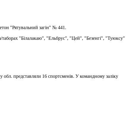
етон "Рятувальний загін" № 441.
а/таборах "Білалакаю", "Ельбрус", "Цей", "Безенгі", "Туюксу"
ку обл. представляли 16 спортсменів. У командному заліку