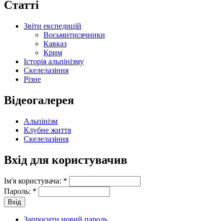
Статті
Звіти експедицій
Восьмитисячники
Кавказ
Крим
Історія альпінізму
Скелелазіння
Різне
Відеогалерея
Альпінізм
Клубне життя
Скелелазіння
Вхід для користувачив
Ім'я користувача:
*
Пароль:
*
Запросити новий пароль