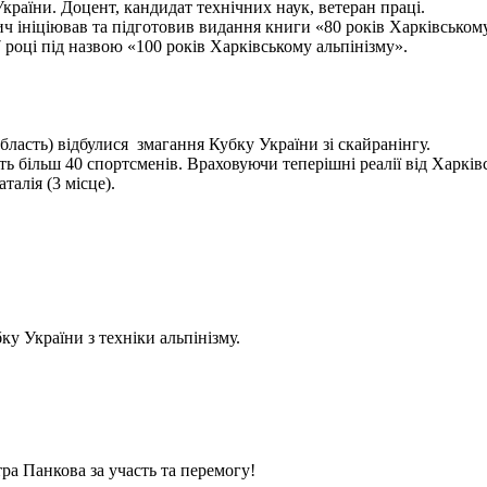
України. Доцент, кандидат технічних наук, ветеран праці.
ініціював та підготовив видання книги «80 років Харківському а
 році під назвою «100 років Харківському альпінізму».
бласть) відбулися змагання Кубку України зі скайранінгу.
 більш 40 спортсменів. Враховуючи теперішні реалії від Харківс
алія (3 місце).
у України з техніки альпінізму.
ра Панкова за участь та перемогу!