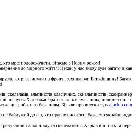
их, хто мріє подорожувати, вітаємо з Новим роком!
ернення до мирного життя! Нехай у нас знову буде багато цікави
друзів, котрі загинули на фронті, захищаючи Батьківщину! Багато
и!
нів: скелелазів, альпіністів класичних, скі-альпіністів, скайрай
інші послуги. Хто бажає брати участь в змаганнях, повинен опла
, може це зробити за бажанням. Більше про внески тут-
alpclub.com
хто не байдужий до гір, хто прагне високого, бажаємо якнайшви
тренування з альпінізму та скелелазіння. Харків вистоїть та пер