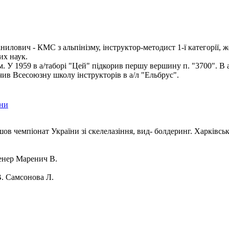
илович - КМС з альпінізму, інструктор-методист 1-ї категорії, ж
их наук.
ом. У 1959 в а/таборі "Цей" підкорив першу вершину п. "3700". В 
чив Всесоюзну школу інструкторів в а/л "Ельбрус".
їни
шов чемпіонат України зі скелелазіння, вид- болдеринг. Харківсь
нер Маренич В.
. Самсонова Л.