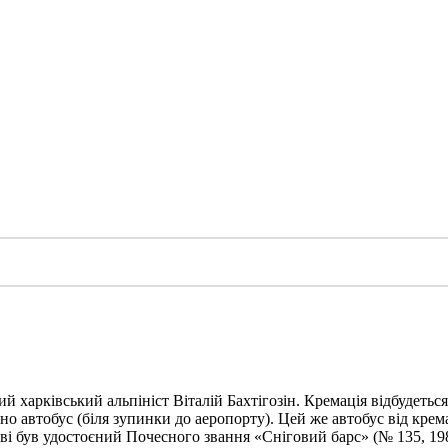
харківський альпініст Віталій Бахтігозін. Кремація відбудеться 1
но автобус (біля зупинки до аеропорту). Цей же автобус від крема
ві був удостоєний Почесного звання «Сніговий барс» (№ 135, 198