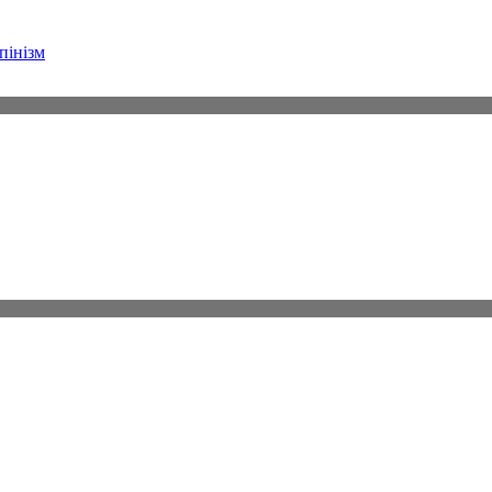
пінізм