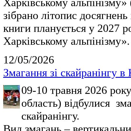
Харківському альпінізму» 
зібрано літопис досягнень 
книги планується у 2027 р
Харківському альпінізму».
12/05/2026
Змагання зі скайранінгу в 
09-10 травня 2026 рок
область) відбулися зма
скайранінгу.
Вид змагань – вертикальн