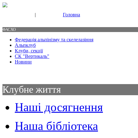
|
Головна
Свяжитесь с нами
Контакты
ФАСХО
Федерація альпінізму та скелелазіння
Альпклуб
Клуби, секції
СК "Вертикаль"
Новини
Клубне життя
Наші досягнення
Наша бібліотека