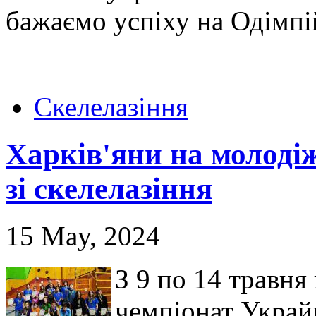
бажаємо успіху на Одімпі
Скелелазіння
Харків'яни на молоді
зі скелелазіння
15 May, 2024
З 9 по 14 травня
чемпіонат Украйн