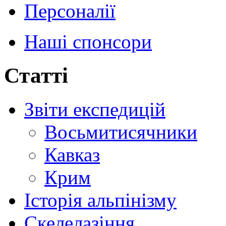
Персоналії
Наші спонсори
Статті
Звіти експедицій
Восьмитисячники
Кавказ
Крим
Історія альпінізму
Скелелазіння