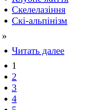
Скелелазіння
Скі-альпінізм
»
Читать далее
1
2
3
4
5