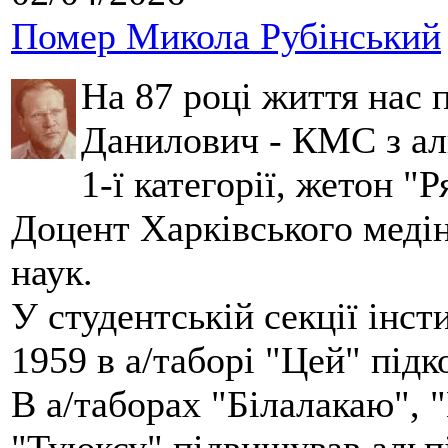
Помер Микола Рубінський
На 87 році життя нас
Данилович - КМС з аль
1-ї категорії, жетон "
Доцент Харківського меді
наук.
У студентській секції інст
1959 в а/таборі "Цей" під
В а/таборах "Білалакаю", "