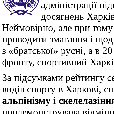
адміністрації пі
досягнень Харкі
Неймовірно, але при тому
проводити змагання і щод
з «братської» русні, а в 2
фронту, спортивний Харкі
За підсумками рейтингу с
видів спорту в Харкові, 
альпінізму і скелелазінн
продемонструвала відмінні