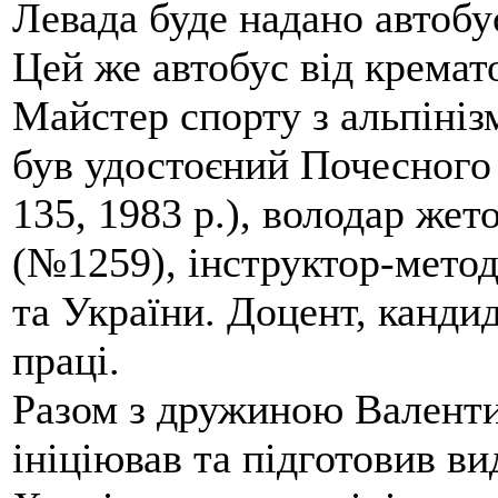
Левада буде надано автобус
Цей же автобус від кремато
Майстер спорту з альпініз
був удостоєний Почесного
135, 1983 р.), володар жет
(№1259), інструктор-метод
та України. Доцент, кандид
праці.
Разом з дружиною Валенти
ініціював та підготовив ви