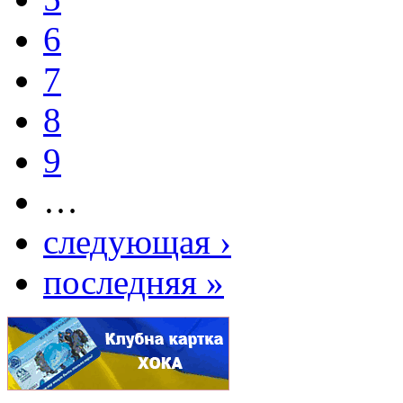
6
7
8
9
…
следующая ›
последняя »