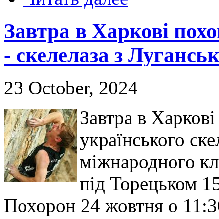
Завтра в Харкові пох
- скелелаза з Лугансь
23 October, 2024
Завтра в Харков
українського ске
міжнародного кла
під Торецьком 15
Похорон 24 жовтня о 11: