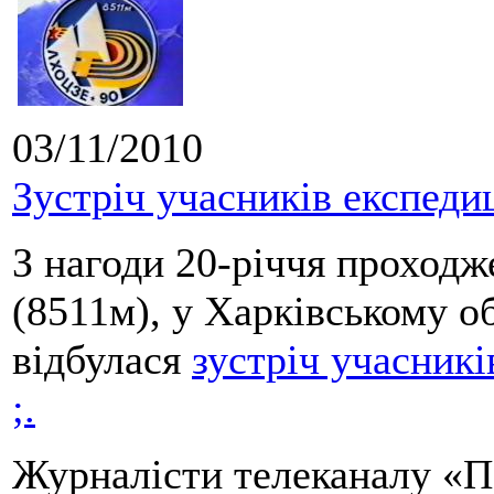
03/11/2010
Зустріч учасників експеди
З нагоди 20-річчя проходж
(8511м), у Харківському о
відбулася
зустріч учасник
;.
Журналісти телеканалу «П