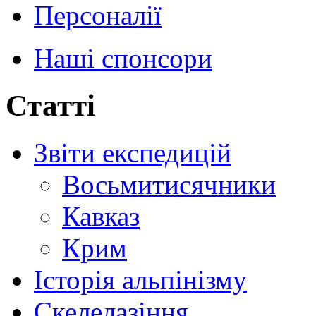
Персоналії
Наші спонсори
Статті
Звіти експедицій
Восьмитисячники
Кавказ
Крим
Історія альпінізму
Скелелазіння