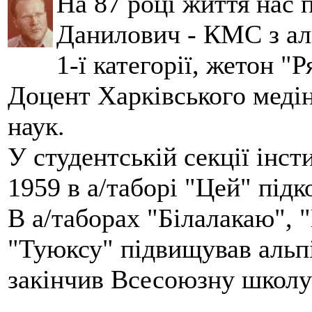
На 87 році життя нас
Данилович - КМС з аль
1-ї категорії, жетон "
Доцент Харківського меді
наук.
У студентській секції інст
1959 в а/таборі "Цей" під
В а/таборах "Білалакаю", "
"Туюксу" підвищував альпі
закінчив Всесоюзну школу 