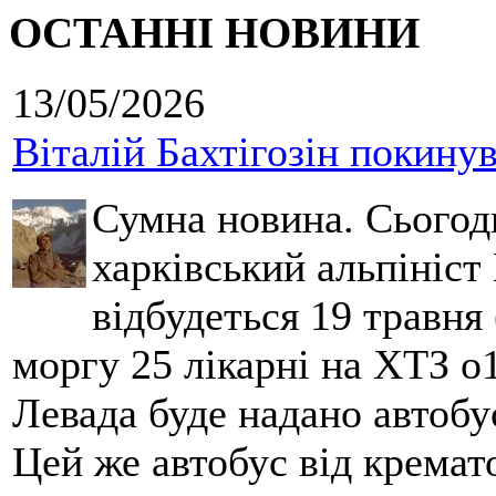
ОСТАННІ НОВИНИ
13/05/2026
Віталій Бахтігозін покинув 
Сумна новина. Сьогод
харківський альпініст 
відбудеться 19 травня 
моргу 25 лікарні на ХТЗ о
Левада буде надано автобус
Цей же автобус від кремато