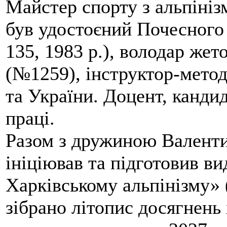
Майстер спорту з альпініз
був удостоєний Почесного
135, 1983 р.), володар жет
(№1259), інструктор-метод
та України. Доцент, кандид
праці.
Разом з дружиною Валенти
ініціював та підготовив ви
Харківському альпінізму» 
зібрано літопис досягнень 