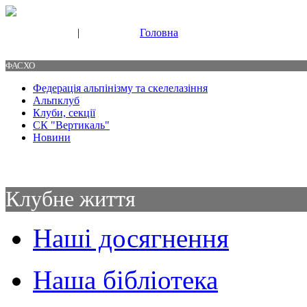
|
Головна
Свяжитесь с нами
Контакты
ФАСХО
Федерація альпінізму та скелелазіння
Альпклуб
Клуби, секції
СК "Вертикаль"
Новини
Клубне життя
Наші досягнення
Наша бібліотека