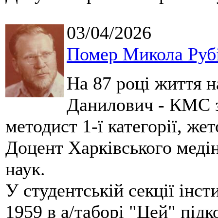
03/04/2026
Помер Микола Руб
На 87 році життя 
Данилович - КМС з 
методист 1-ї категорії, же
Доцент Харківського меді
наук.
У студентській секції інст
1959 в а/таборі "Цей" під