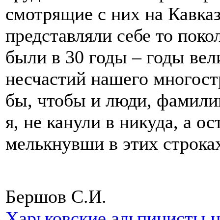
смотрящие с них на Кавказ
представляли себе то поко
были в 30 годы – годы ве
несчастий нашего многост
бы, чтобы и люди, фамили
я, не канули в никуда, а о
мелькнувши в этих строк
Бершов С.И.
Харьковские альпинисты 