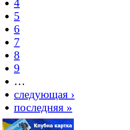
4
5
6
7
8
9
…
следующая ›
последняя »