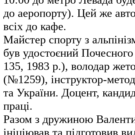
до аеропорту). Цей же авто
всіх до кафе.
Майстер спорту з альпініз
був удостоєний Почесного
135, 1983 р.), володар жет
(№1259), інструктор-метод
та України. Доцент, кандид
праці.
Разом з дружиною Валенти
ініціював та підготовив ви