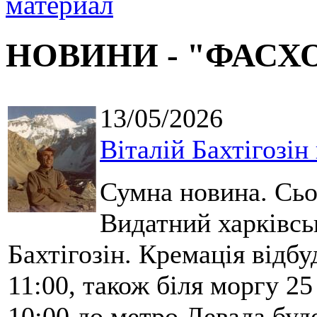
НОВИНИ - "ФАСХ
13/05/2026
Віталій Бахтігозін 
Сумна новина. Сьо
Видатний харківсь
Бахтігозін. Кремація відбу
11:00, також біля моргу 25
10:00 до метро Левада буд