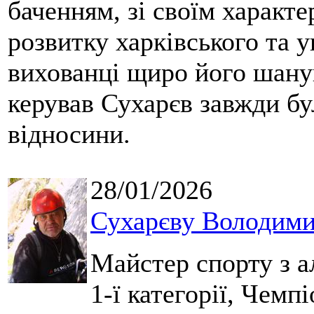
баченням, зі своїм характе
розвитку харківського та у
вихованці щиро його шанув
керував Сухарєв завжди бу
відносини.
28/01/2026
Сухарєву Володими
Майстер спорту з а
1-ї категорії, Чемп