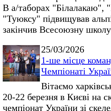
В а/таборах "Білалакаю", "
"Туюксу" підвищував альпі
закінчив Всесоюзну школу 
25/03/2026
1-ше місце коман
Чемпіонаті Укра
Вітаємо харківсь
20-22 березня в Києві на 
чемпіонат України зі скеле