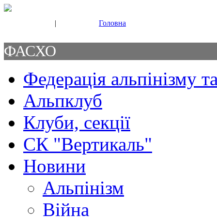
|
Головна
Свяжитесь с нами
Контакты
ФАСХО
Федерація альпінізму та
Альпклуб
Клуби, секції
СК "Вертикаль"
Новини
Альпінізм
Війна