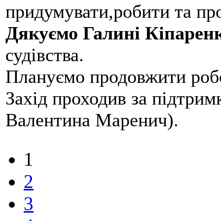
придумувати,робити та пр
Дякуємо Галині Кіпарен
судівства.
Плануємо продовжити робо
Захід проходив за підтри
Валентина Маренич).
1
2
3