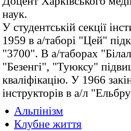
Доцент Харківського меді
наук.
У студентській секції інс
1959 в а/таборі "Цей" пі
"3700". В а/таборах "Біла
"Безенгі", "Туюксу" підви
кваліфікацію. У 1966 зак
інструкторів в а/л "Ельбру
Альпінізм
Клубне життя