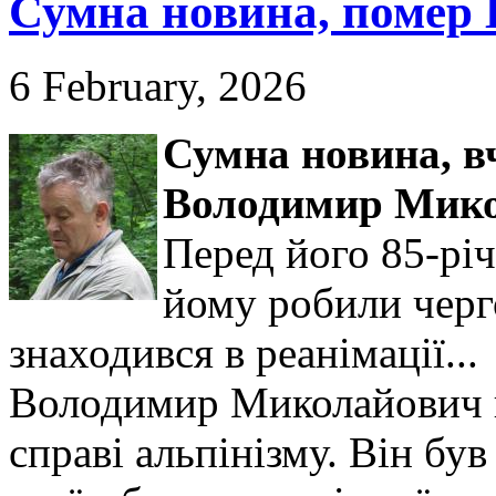
Сумна новина, помер 
6 February, 2026
Сумна новина,
в
Володимир Мико
Перед його 85-рі
йому робили черго
знаходився в реанімації...
Володимир Миколайович в
справі альпінізму. Він б