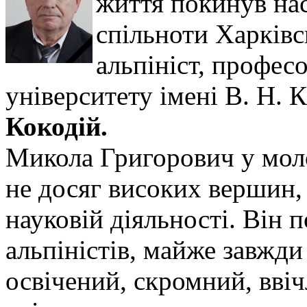
життя покинув на
спільноти Харківсь
альпініст, профес
університету імені В. Н. 
Кокодій.
Микола Григорович у моло
не досяг високих вершин, 
науковій діяльності. Він 
альпіністів, майже завжди
освічений, скромний, вві