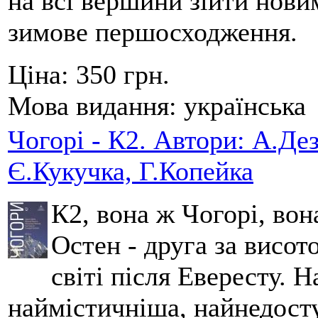
на всі вершини зійти нов
зимове першосходження.
Ціна:
350 грн.
Мова видання:
українська
Чогорі - К2. Автори: А.Дез
Є.Кукучка, Г.Копейка
К2, вона ж Чогорі, вон
Остен - друга за висот
світі після Евересту. 
наймістичніша, найнедосту