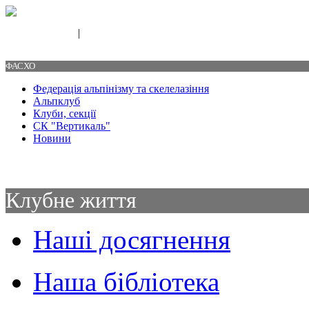
|
Свяжитесь с нами
Контакты
ФАСХО
Федерація альпінізму та скелелазіння
Альпклуб
Клуби, секції
СК "Вертикаль"
Новини
Клубне життя
Наші досягнення
Наша бібліотека