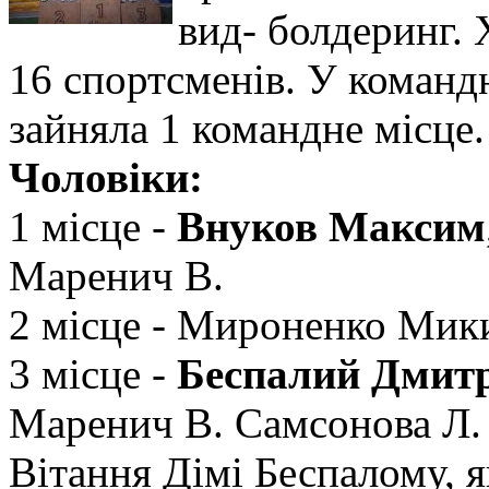
вид- болдеринг. 
16 спортсменів. У команд
зайняла 1 командне місце.
Чоловіки:
1 місце -
Внуков Максим
Маренич В.
2 місце - Мироненко Мики
3 місце -
Беспалий Дмит
Маренич В. Самсонова Л.
Вітання Дімі Беспалому, 