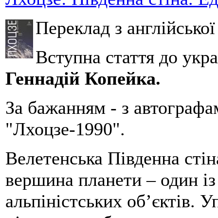
Переклад з англійсько
Вступна стаття до укра
Геннадій Копейка.
За бажанням - з автографа
"Лхоцзе-1990".
Велетенська Південна стін
вершина планети – один із
альпіністських об’єктів. У