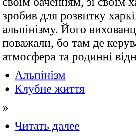
своїм баченням, зі своїм 
зробив для розвитку харкі
альпінізму. Його вихован
поважали, бо там де керув
атмосфера та родинні від
Альпінізм
Клубне життя
»
Читать далее