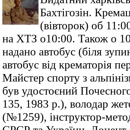
Бахтігозін. Кремац
(вівторок) об 11:0
на ХТЗ о10:00. Також о 10
надано автобус (біля зупи
автобус від крематорія пер
Майстер спорту з альпіні
був удостоєний Почесного
135, 1983 р.), володар же
(№1259), інструктор-метод
СРСР та України. Доцент,