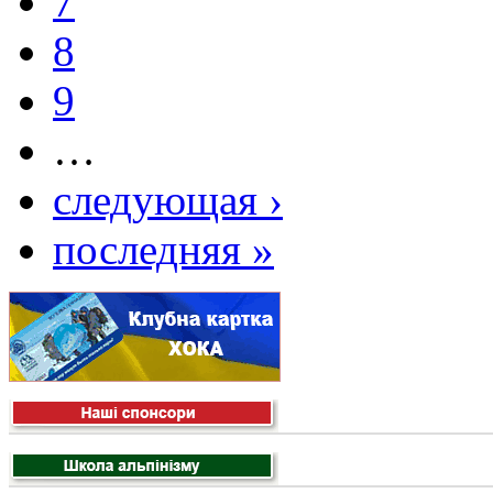
7
8
9
…
следующая ›
последняя »