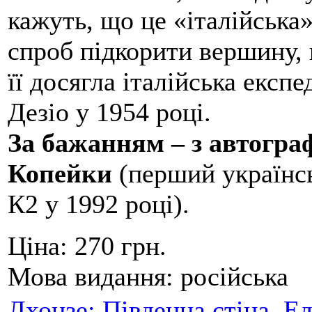
кажуть, що це «італійська
спроб підкорити вершину,
її досягла італійська експ
Дезіо у 1954 році.
За бажанням – з автогр
Копейки
(перший українсь
К2 у 1992 році).
Ціна:
270 грн.
Мова видання:
російська
Лхоцзе: Південна стіна. Е