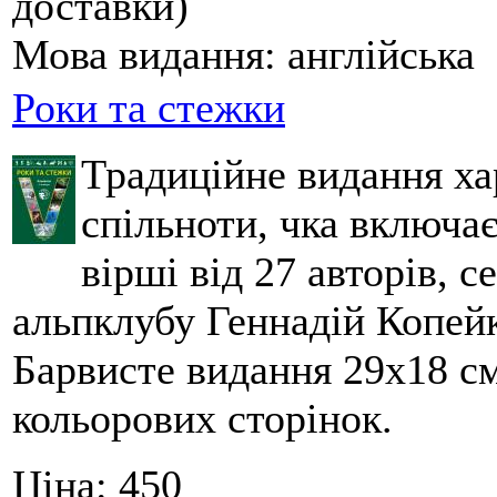
доставки)
Мова видання:
англійська
Роки та стежки
Традиційне видання ха
спільноти, чка включа
вірші від 27 авторів, с
альпклубу Геннадій Копейк
Барвисте видання 29х18 см,
кольорових сторінок.
Ціна:
450