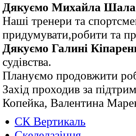
Дякуємо Михайла Шалаг
Наші тренери та спортсме
придумувати,робити та п
Дякуємо Галині Кіпарен
судівства.
Плануємо продовжити роб
Захід проходив за підтр
Копейка, Валентина Маре
СК Вертикаль
Скелелазіння