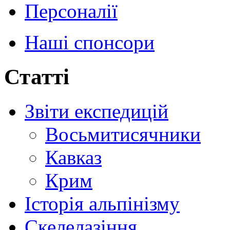
Персоналії
Наші спонсори
Статті
Звіти експедицій
Восьмитисячники
Кавказ
Крим
Історія альпінізму
Скелелазіння