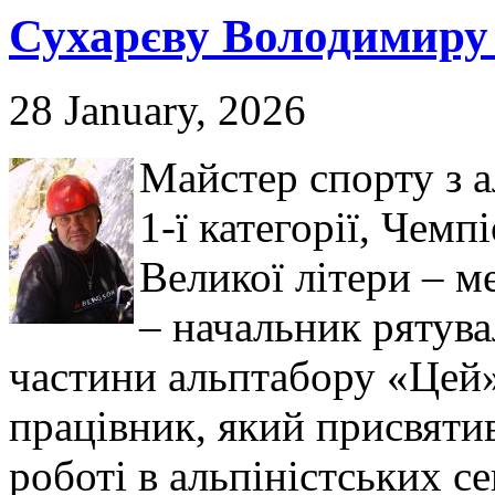
Сухарєву Володимиру 
28 January, 2026
Майстер спорту з а
1-ї категорії, Чемп
Великої літери – м
– начальник рятува
частини альптабору «Цей
працівник, який присвятив
роботі в альпіністських с