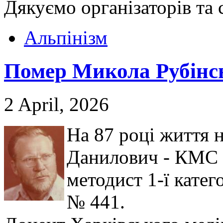
Дякуємо організаторів та 
Альпінізм
Помер Микола Рубінс
2 April, 2026
На 87 році життя 
Данилович - КМС з
методист 1-ї катег
№ 441.