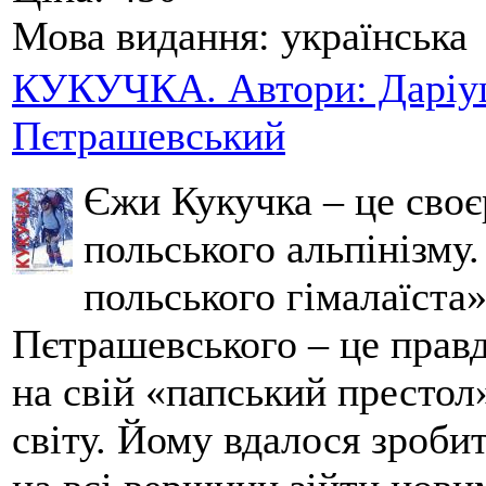
Мова видання:
українська
КУКУЧКА. Автори: Даріуш
Пєтрашевський
Єжи Кукучка – це своє
польського альпінізму
польського гімалаїста
Пєтрашевського – це прав
на свій «папський престол
світу. Йому вдалося зробит