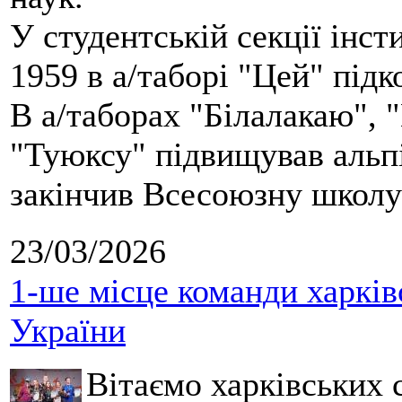
У студентській секції інст
1959 в а/таборі "Цей" під
В а/таборах "Білалакаю", "
"Туюксу" підвищував альпі
закінчив Всесоюзну школу 
23/03/2026
1-ше місце команди харків
України
Вітаємо харківських 