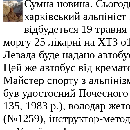
Сумна новина. Сьогод
харківський альпініст 
відбудеться 19 травня 
моргу 25 лікарні на ХТЗ о
Левада буде надано автобус
Цей же автобус від кремато
Майстер спорту з альпініз
був удостоєний Почесного
135, 1983 р.), володар жет
(№1259), інструктор-метод