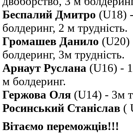
двоборство, 3 м болдеринг
Беспалий Дмитро
(U18) -
болдеринг, 2 м трудність.
Громашев Данило
(U20) 
болдеринг, 3м трудність.
Арнаут Руслана
(U16) - 1
м болдеринг.
Гержова Оля
(U14) - 3м т
Росинський Станіслав
( 
Вітаємо переможців!!!