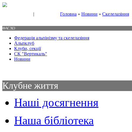
|
Головна
»
Новини
»
Скелелазіння
Свяжитесь с нами
Контакты
ФАСХО
Федерація альпінізму та скелелазіння
Альпклуб
Клуби, секції
СК "Вертикаль"
Новини
Клубне життя
Наші досягнення
Наша бібліотека