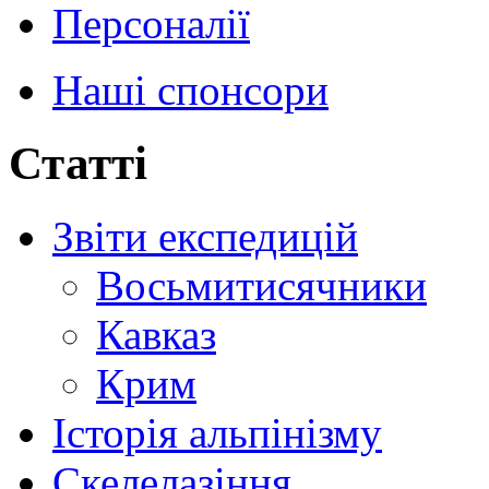
Персоналії
Наші спонсори
Статті
Звіти експедицій
Восьмитисячники
Кавказ
Крим
Історія альпінізму
Скелелазіння