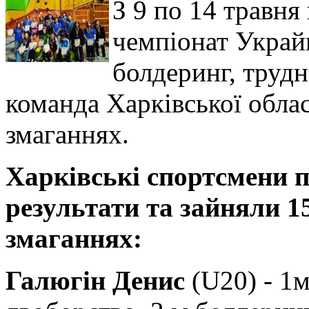
З 9 по 14 травня
чемпіонат Украйн
болдеринг, трудн
команда Харківської облас
змаганнях.
Харкiвськi спортсмени п
результати та зайняли 1
змаганнях:
Галюгін Денис
(U20) - 1м