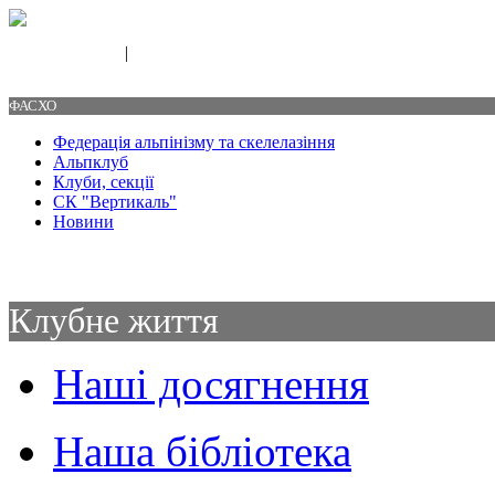
|
Свяжитесь с нами
Контакты
ФАСХО
Федерація альпінізму та скелелазіння
Альпклуб
Клуби, секції
СК "Вертикаль"
Новини
Клубне життя
Наші досягнення
Наша бібліотека