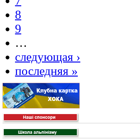
7
8
9
…
следующая ›
последняя »