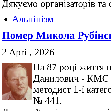
Дякуємо організаторів та 
Альпінізм
Помер Микола Рубінс
2 April, 2026
На 87 році життя 
Данилович - КМС з
методист 1-ї катег
№ 441.