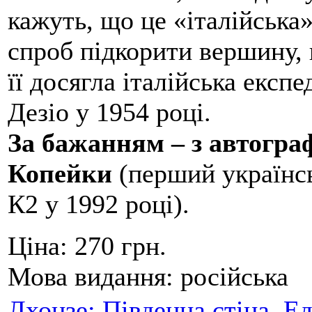
кажуть, що це «італійська
спроб підкорити вершину,
її досягла італійська експ
Дезіо у 1954 році.
За бажанням – з автогр
Копейки
(перший українсь
К2 у 1992 році).
Ціна:
270 грн.
Мова видання:
російська
Лхоцзе: Південна стіна. Е