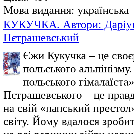
Мова видання:
українська
КУКУЧКА. Автори: Даріуш
Пєтрашевський
Єжи Кукучка – це своє
польського альпінізму
польського гімалаїста
Пєтрашевського – це прав
на свій «папський престол
світу. Йому вдалося зробит