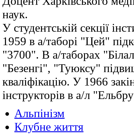
Доцент Харківського меді
наук.
У студентській секції інс
1959 в а/таборі "Цей" пі
"3700". В а/таборах "Біла
"Безенгі", "Туюксу" підви
кваліфікацію. У 1966 зак
інструкторів в а/л "Ельбру
Альпінізм
Клубне життя