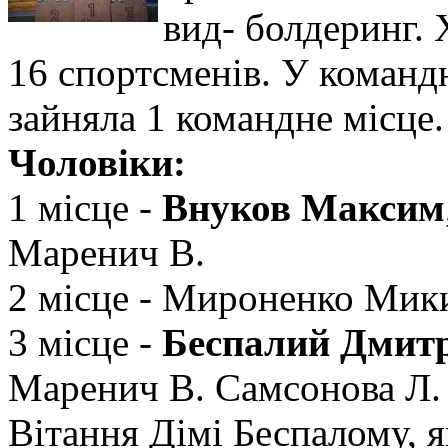
вид- болдеринг. 
16 спортсменів. У команд
зайняла 1 командне місце.
Чоловіки:
1 місце -
Внуков Максим
Маренич В.
2 місце - Мироненко Мики
3 місце -
Беспалий Дмит
Маренич В. Самсонова Л.
Вітання Дімі Беспалому, 