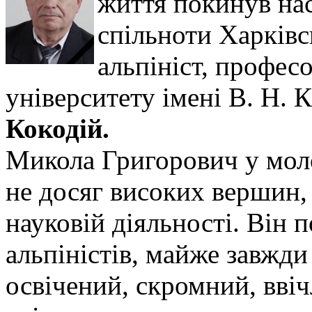
життя покинув на
спільноти Харківсь
альпініст, профес
університету імені В. Н. 
Кокодій.
Микола Григорович у моло
не досяг високих вершин, 
науковій діяльності. Він 
альпіністів, майже завжди
освічений, скромний, вві