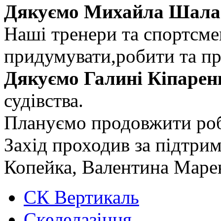
Дякуємо Михайла Шалаг
Наші тренери та спортсме
придумувати,робити та п
Дякуємо Галині Кіпарен
судівства.
Плануємо продовжити роб
Захід проходив за підтр
Копейка, Валентина Маре
СК Вертикаль
Скелелазіння