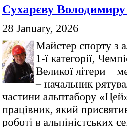
Сухарєву Володимиру 
28 January, 2026
Майстер спорту з а
1-ї категорії, Чемп
Великої літери – м
– начальник рятува
частини альптабору «Цей
працівник, який присвятив
роботі в альпіністських с