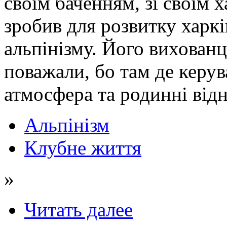
своїм баченням, зі своїм 
зробив для розвитку харкі
альпінізму. Його вихован
поважали, бо там де керув
атмосфера та родинні від
Альпінізм
Клубне життя
»
Читать далее