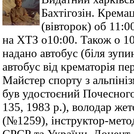
Бахтігозін. Кремац
(вівторок) об 11:0
на ХТЗ о10:00. Також о 10
надано автобус (біля зупи
автобус від крематорія пер
Майстер спорту з альпіні
був удостоєний Почесного
135, 1983 р.), володар же
(№1259), інструктор-метод
СРСР та України. Доцент,