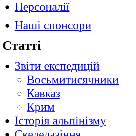
Персоналії
Наші спонсори
Статті
Звіти експедицій
Восьмитисячники
Кавказ
Крим
Історія альпінізму
Скелелазіння