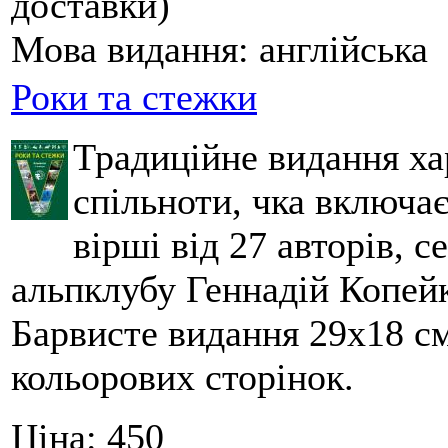
доставки)
Мова видання:
англійська
Роки та стежки
Традиційне видання ха
спільноти, чка включа
вірші від 27 авторів, с
альпклубу Геннадій Копейк
Барвисте видання 29х18 см,
кольорових сторінок.
Ціна:
450