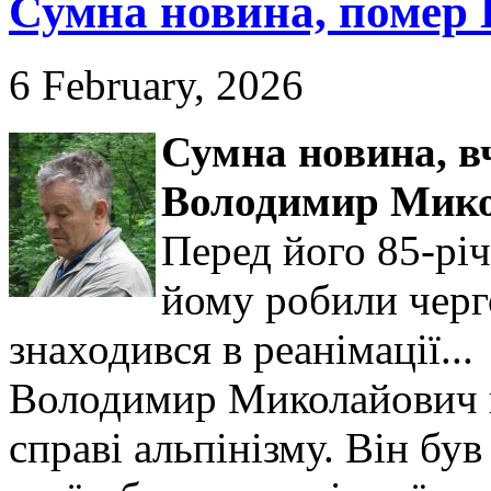
Сумна новина, помер 
6 February, 2026
Сумна новина,
в
Володимир Мико
Перед його 85-рі
йому робили черго
знаходився в реанімації...
Володимир Миколайович в
справі альпінізму. Він б