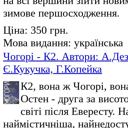
на всі вершини зійти нов
зимове першосходження.
Ціна:
350 грн.
Мова видання:
українська
Чогорі - К2. Автори: А.Дез
Є.Кукучка, Г.Копейка
К2, вона ж Чогорі, вон
Остен - друга за висот
світі після Евересту. 
наймістичніша, найнедосту