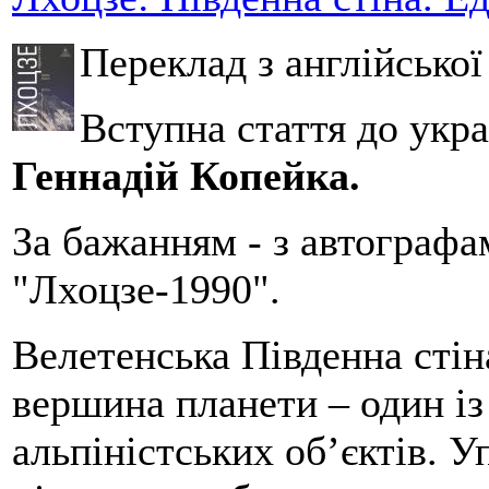
Переклад з англійсько
Вступна стаття до укра
Геннадій Копейка.
За бажанням - з автографа
"Лхоцзе-1990".
Велетенська Південна стін
вершина планети – один із
альпіністських об’єктів. У