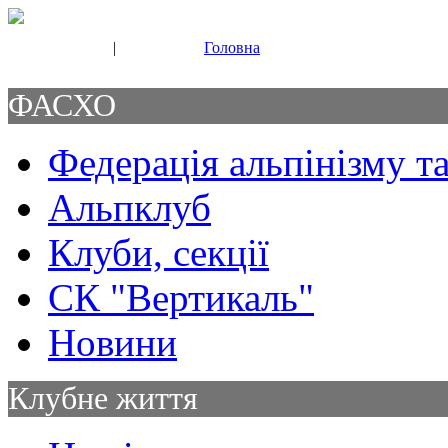
|
Головна
Свяжитесь с нами
Контакты
ФАСХО
Федерація альпінізму та
Альпклуб
Клуби, секції
СК "Вертикаль"
Новини
Клубне життя