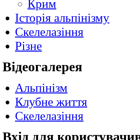
Крим
Історія альпінізму
Скелелазіння
Різне
Відеогалерея
Альпінізм
Клубне життя
Скелелазіння
Вхід для користувачи