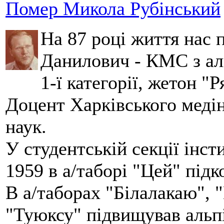
Помер Микола Рубінський
На 87 році життя нас
Данилович - КМС з аль
1-ї категорії, жетон "
Доцент Харківського меді
наук.
У студентській секції інст
1959 в а/таборі "Цей" під
В а/таборах "Білалакаю", "
"Туюксу" підвищував альпі