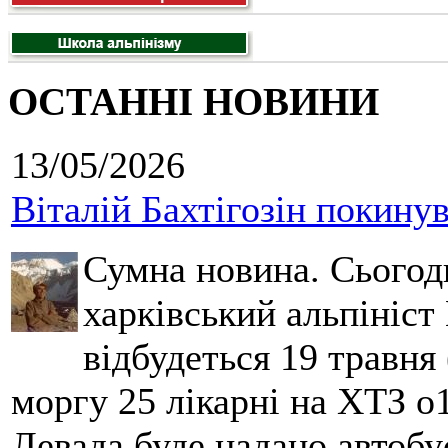
ОСТАННІ НОВИНИ
13/05/2026
Віталій Бахтігозін покинув 
Сумна новина. Сьогод
харківський альпініст 
відбудеться 19 травня 
моргу 25 лікарні на ХТЗ о
Левада буде надано автобус