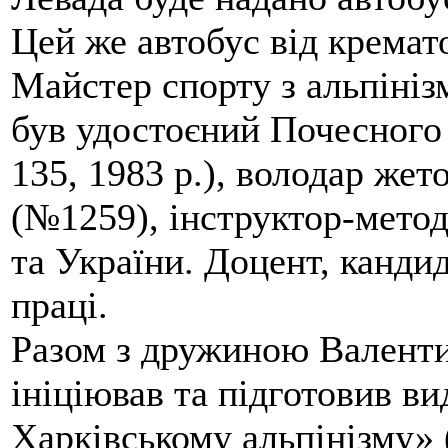
Цей же автобус від кремато
Майстер спорту з альпініз
був удостоєний Почесного
135, 1983 р.), володар жет
(№1259), інструктор-метод
та України. Доцент, кандид
праці.
Разом з дружиною Валенти
ініціював та підготовив ви
Харківському альпінізму» 