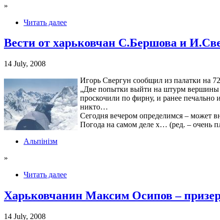
»
Читать далее
Вести от харьковчан С.Бершова и И.Све
14 July, 2008
Игорь Свергун сообщил из палатки на 72
„Две попытки выйти на штурм вершины 13
проскочили по фирну, и ранее печально и
никто…
Сегодня вечером определимся – может вн
Погода на самом деле х… (ред. – очень п
Альпінізм
»
Читать далее
Харьковчанин Максим Осипов – призер
14 July, 2008