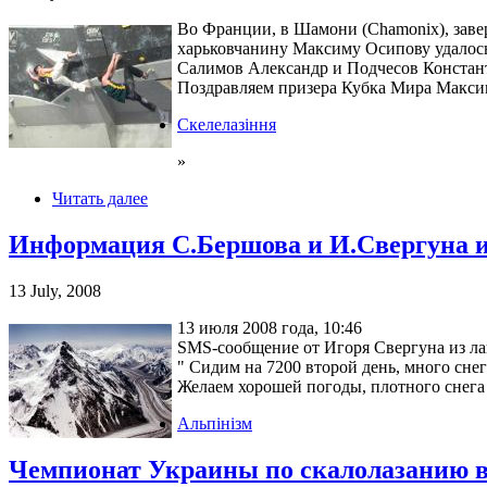
Во Франции, в Шамони (Chamonix), завер
харьковчанину Максиму Осипову удалось 
Салимов Александр и Подчесов Констан
Поздравляем призера Кубка Мира Максим
Скелелазіння
»
Читать далее
Информация С.Бершова и И.Свергуна 
13 July, 2008
13 июля 2008 года, 10:46
SMS-сообщение от Игоря Свергуна из ла
" Сидим на 7200 второй день, много снега
Желаем хорошей погоды, плотного снега 
Альпінізм
Чемпионат Украины по скалолазанию в