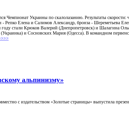
ялся Чемпионат Украины по скалолазанию. Результаты скорости
н - Репко Елена и Салимов Александр, бронза - Шереметьева Еле
 году стали Крюков Валерий (Днепропетровск) и Шалагина Ольга
 (Украинка) и Сосновских Мария (Одесса). В командном первенс
>>>>
овскому альпинизму»
овместно с издательством «Золотые страницы» выпустила презе