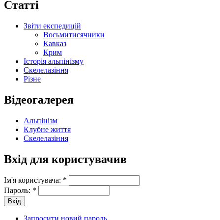
Статті
Звіти експедицій
Восьмитисячники
Кавказ
Крим
Історія альпінізму
Скелелазіння
Різне
Відеогалерея
Альпінізм
Клубне життя
Скелелазіння
Вхід для користувачив
Ім'я користувача:
*
Пароль:
*
Запросити новий пароль