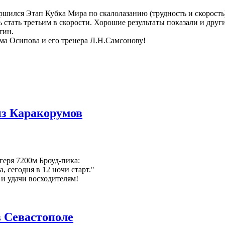
шился Этап Кубка Мира по скалолазанию (трудность и скорость)
стать третьим в скорости. Хорошие результаты показали и други
тин.
а Осипова и его тренера Л.Н.Самсонову!
из Каракорумов
геря 7200м Броуд-пика:
, сегодня в 12 ночи старт."
и удачи восходителям!
 Севастополе