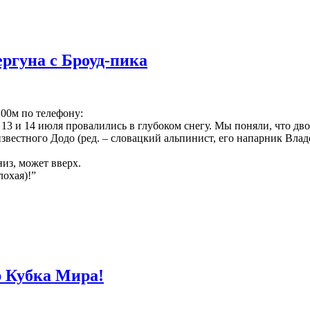
ргуна с Броуд-пика
00м по телефону:
 и 14 июля провалились в глубоком снегу. Мы поняли, что двой
звестного Додо (ред. – словацкий альпинист, его напарник Влад
из, может вверх.
лохая)!”
 Кубка Мира!