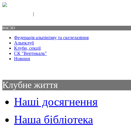
|
Свяжитесь с нами
Контакты
ФАСХО
Федерація альпінізму та скелелазіння
Альпклуб
Клуби, секції
СК "Вертикаль"
Новини
Клубне життя
Наші досягнення
Наша бібліотека