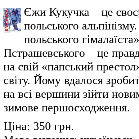
Єжи Кукучка – це своє
польського альпінізму
польського гімалаїста
Пєтрашевського – це прав
на свій «папський престол
світу. Йому вдалося зробит
на всі вершини зійти нов
зимове першосходження.
Ціна:
350 грн.