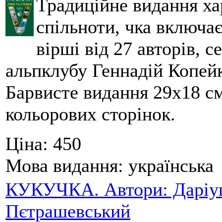
Традиційне видання ха
спільноти, чка включа
вірші від 27 авторів, с
альпклубу Геннадій Копейк
Барвисте видання 29х18 см,
кольорових сторінок.
Ціна:
450
Мова видання:
українська
КУКУЧКА. Автори: Даріуш
Пєтрашевський