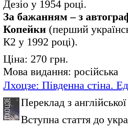
Дезіо у 1954 році.
За бажанням – з автогр
Копейки
(перший українсь
К2 у 1992 році).
Ціна:
270 грн.
Мова видання:
російська
Лхоцзе: Південна стіна. Е
Переклад з англійсько
Вступна стаття до укра