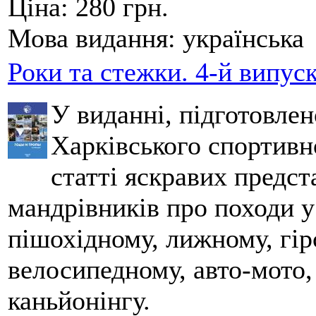
Ціна:
280 грн.
Мова видання:
українська
Роки та стежки. 4-й випус
У виданні, підготовле
Харківського спортивно
статті яскравих предст
мандрівників про походи у
пішохідному, лижному, гір
велосипедному, авто-мото,
каньйонінгу.