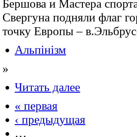
Бершова и Мастера спорт
Свергуна подняли флаг г
точку Европы – в.Эльбрус
Альпінізм
»
Читать далее
« первая
‹ предыдущая
…