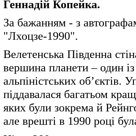
Геннадій Копейка.
За бажанням - з автографа
"Лхоцзе-1990".
Велетенська Південна стін
вершина планети – один із
альпіністських об’єктів. У
піддавалася багатьом кращі
яких були зокрема й Рейн
але врешті в 1990 році бул