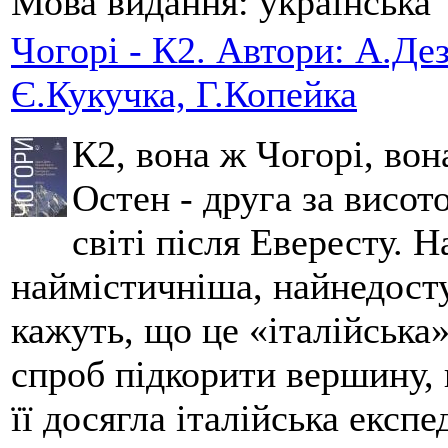
Мова видання:
українська
Чогорі - К2. Автори: А.Дез
Є.Кукучка, Г.Копейка
К2, вона ж Чогорі, вон
Остен - друга за висот
світі після Евересту. 
наймістичніша, найнедосту
кажуть, що це «італійська
спроб підкорити вершину,
її досягла італійська експ