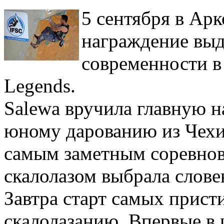
5 сентября в Ар
награждение вы
современности в
Legends.
Salewa вручила главную н
юному дарованию из Чехи
самым заметным соревно
скалолазом выбрала слове
Завтра старт самых прис
скалолазанию. Впервые в 