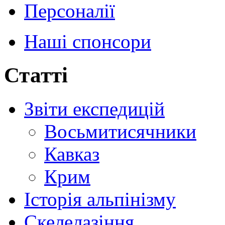
Персоналії
Наші спонсори
Статті
Звіти експедицій
Восьмитисячники
Кавказ
Крим
Історія альпінізму
Скелелазіння