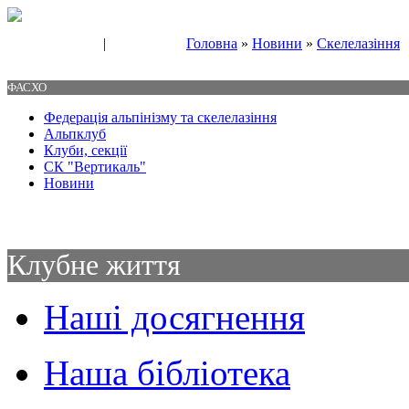
|
Головна
»
Новини
»
Скелелазіння
Свяжитесь с нами
Контакты
ФАСХО
Федерація альпінізму та скелелазіння
Альпклуб
Клуби, секції
СК "Вертикаль"
Новини
Клубне життя
Наші досягнення
Наша бібліотека