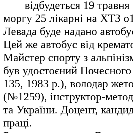
відбудеться 19 травня 
моргу 25 лікарні на ХТЗ о
Левада буде надано автобус
Цей же автобус від кремато
Майстер спорту з альпініз
був удостоєний Почесного
135, 1983 р.), володар жет
(№1259), інструктор-метод
та України. Доцент, кандид
праці.