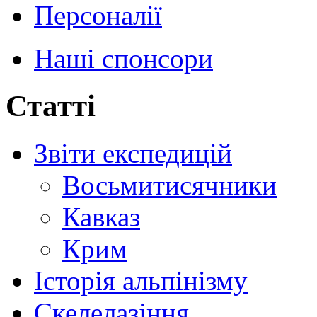
Персоналії
Наші спонсори
Статті
Звіти експедицій
Восьмитисячники
Кавказ
Крим
Історія альпінізму
Скелелазіння