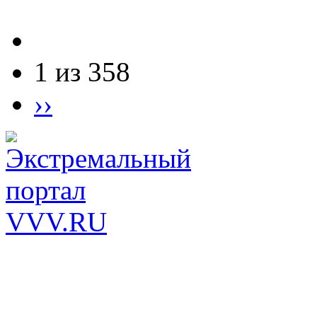
1 из 358
››