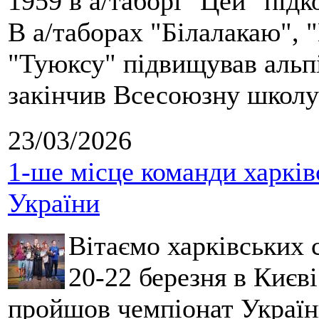
1959 в а/таборі "Цей" під
В а/таборах "Білалакаю", "
"Туюксу" підвищував альпі
закінчив Всесоюзну школу 
23/03/2026
1-ше місце команди харків
України
Вітаємо харківських 
20-22 березня в Києві
пройшов чемпіонат України