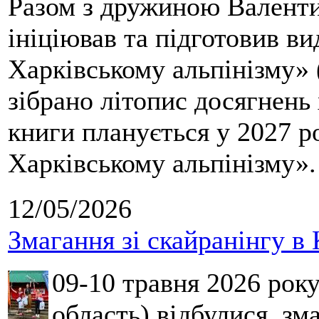
Разом з дружиною Валенти
ініціював та підготовив ви
Харківському альпінізму» 
зібрано літопис досягнень 
книги планується у 2027 р
Харківському альпінізму».
12/05/2026
Змагання зі скайранінгу в 
09-10 травня 2026 рок
область) відбулися зма