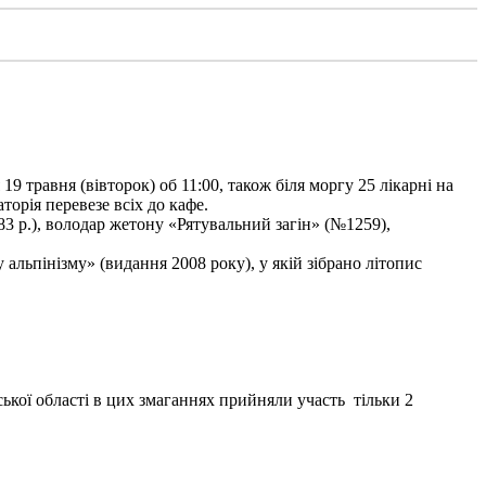
9 травня (вівторок) об 11:00, також біля моргу 25 лікарні на
торія перевезе всіх до кафе.
3 р.), володар жетону «Рятувальний загін» (№1259),
льпінізму» (видання 2008 року), у якій зібрано літопис
ької області в цих змаганнях прийняли участь тільки 2