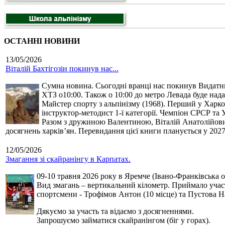
ОСТАННІ НОВИНИ
13/05/2026
Віталій Бахтігозін покинув нас...
Сумна новина. Сьогодні вранці нас покинув Видатний 
ХТЗ о10:00. Також о 10:00 до метро Левада буде нада
Майстер спорту з альпінізму (1968). Перший у Харко
інструктор-методист 1-ї категорії. Чемпіон СРСР та 
Разом з дружиною Валентиною, Віталій Анатолійович 
досягнень харків’ян. Перевидання цієї книги планується у 2027
12/05/2026
Змагання зі скайранінгу в Карпатах.
09-10 травня 2026 року в Яремче (Івано-Франківська о
Вид змагань – вертикальний кілометр. Приймало участь
спортсмени - Трофімов Антон (10 місце) та Пустова Нат
Дякуємо за участь та відаємо з досягненнями.
Запрошуємо займатися скайранінгом (біг у горах).