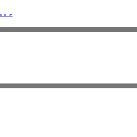
пінізм