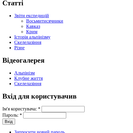
Статті
Звіти експедицій
Восьмитисячники
Кавказ
Крим
Історія альпінізму
Скелелазіння
Різне
Відеогалерея
Альпінізм
Клубне життя
Скелелазіння
Вхід для користувачив
Ім'я користувача:
*
Пароль:
*
Запросити новий пароль