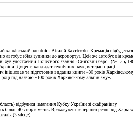
харківський альпініст Віталій Бахтігозін. Кремація відбудеться 1
но автобус (біля зупинки до аеропорту). Цей же автобус від крема
ві був удостоєний Почесного звання «Сніговий барс» (№ 135, 198
України. Доцент, кандидат технічних наук, ветеран праці.
ініціював та підготовив видання книги «80 років Харківському а
 році під назвою «100 років Харківському альпінізму».
бласть) відбулися змагання Кубку України зі скайранінгу.
 більш 40 спортсменів. Враховуючи теперішні реалії від Харківс
алія (3 місце).