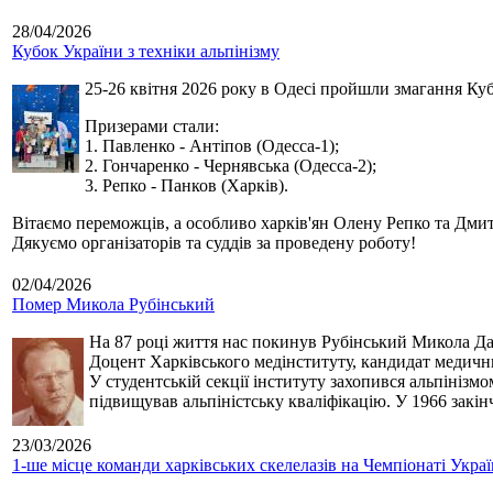
28/04/2026
Кубок України з техніки альпінізму
25-26 квітня 2026 року в Одесі пройшли змагання Кубк
Призерами стали:
1. Павленко - Антіпов (Одесса-1);
2. Гончаренко - Чернявська (Одесса-2);
3. Репко - Панков (Харків).
Вітаємо переможців, а особливо харків'ян Олену Репко та Дмит
Дякуємо організаторів та суддів за проведену роботу!
02/04/2026
Помер Микола Рубінський
На 87 році життя нас покинув Рубінський Микола Дан
Доцент Харківського медінституту, кандидат медичн
У студентській секції інституту захопився альпінізм
підвищував альпіністську кваліфікацію. У 1966 закін
23/03/2026
1-ше місце команди харківських скелелазів на Чемпіонаті Укра