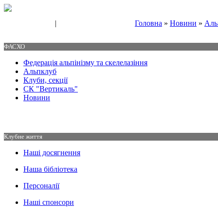
|
Головна
»
Новини
»
Аль
Свяжитесь с нами
Контакты
ФАСХО
Федерація альпінізму та скелелазіння
Альпклуб
Клуби, секції
СК "Вертикаль"
Новини
Клубне життя
Наші досягнення
Наша бібліотека
Персоналії
Наші спонсори