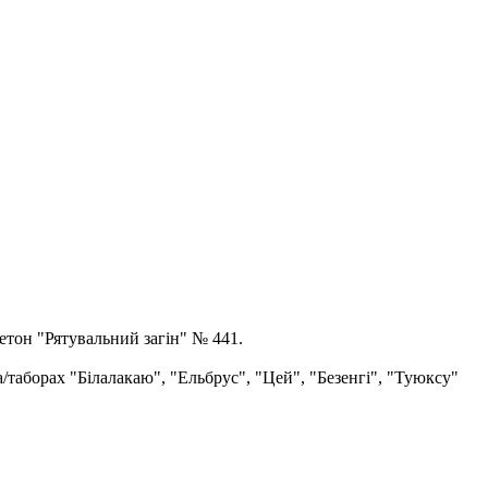
етон "Рятувальний загін" № 441.
а/таборах "Білалакаю", "Ельбрус", "Цей", "Безенгі", "Туюксу"