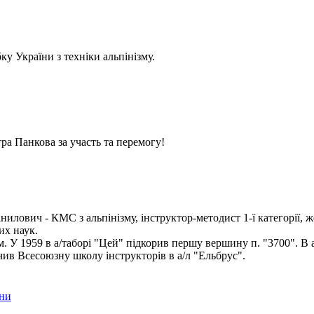
у України з техніки альпінізму.
ра Панкова за участь та перемогу!
илович - КМС з альпінізму, інструктор-методист 1-ї категорії, ж
их наук.
ом. У 1959 в а/таборі "Цей" підкорив першу вершину п. "3700". В 
чив Всесоюзну школу інструкторів в а/л "Ельбрус".
їни