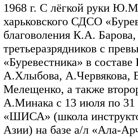
1968 г. С лёгкой руки Ю.М
харьковского СДСО «Бурев
благоволения К.А. Барова
третьеразрядников с прев
«Буревестника» в составе
А.Хлыбова, А.Червякова, 
Мелещенко, а также второ
А.Минака с 13 июля по 31 
«ШИСА» (школа инструкто
Азии) на базе а/л «Ала-А