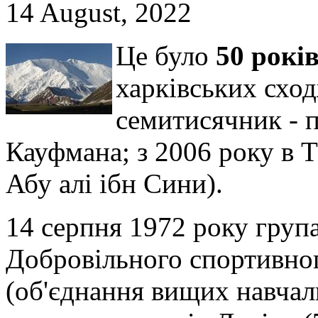
14 August, 2022
Це було
50 рокі
харківських схо
семитисячник - п
Кауфмана; з 2006 року в Т
Абу алі ібн Сини).
14 серпня 1972 року група
Добровільного спортивног
(об'єднання вищих навчал