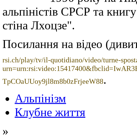
альпіністів СРСР та книг
стіна Лхоцзе".
Посилання на відео (дивит
rsi.ch/play/tv/il-quotidiano/video/turne-spo
urn=urn:rsi:video:15417400&fbclid=IwA
.
TpCOaUUoy9jl8m8b0zFrjeeW88
Альпінізм
Клубне життя
»