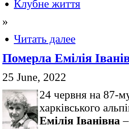
Клубне життя
»
Читать далее
Померла Емілія Івані
25 June, 2022
24 червня на 87-м
харківського альп
Емілія Іванівна
–