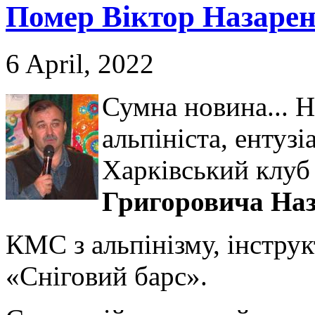
Помер Віктор Назарен
6 April, 2022
Сумна новина... 
альпініста, ентуз
Харківський клуб 
Григоровича Наз
КМС з альпінізму, інструкт
«Сніговий барс».