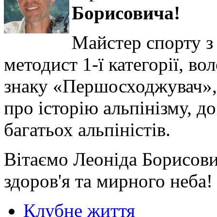
Борисовича!
Майстер спорту з 
методист 1-ї категорії, в
знаку «Першосходжувач», 
про історію альпінізму, д
багатьох альпіністів.
Вітаємо Леоніда Борисов
здоров'я та мирного неба!
Клубне життя