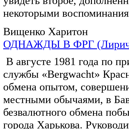
увидеть второе, дополненн
некоторыми воспоминаниям
Вищенко Харитон
ОДНАЖДЫ В ФРГ (Лириче
В августе 1981 года по п
службы «Bergwacht» Красн
обмена опытом, совершени
местными обычаями, в Бав
безвалютного обмена побы
города Харькова. Руковод