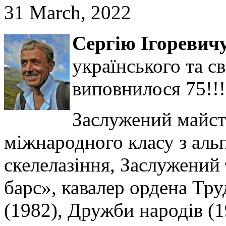
31 March, 2022
Сергію Ігореви
українського та св
виповнилося 75!!!
Заслужений майст
міжнародного класу з альп
скелелазіння, Заслужений
барс», кавалер ордена Тр
(1982), Дружби народів (19