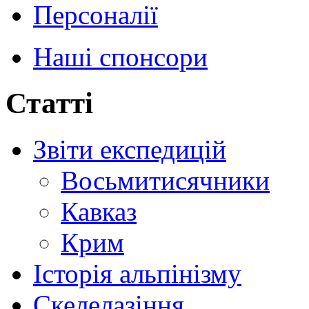
Персоналії
Наші спонсори
Статті
Звіти експедицій
Восьмитисячники
Кавказ
Крим
Історія альпінізму
Скелелазіння