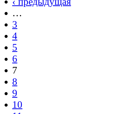
‹ предыдущая
…
3
4
5
6
7
8
9
10