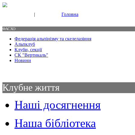
|
Головна
Свяжитесь с нами
Контакты
ФАСХО
Федерація альпінізму та скелелазіння
Альпклуб
Клуби, секції
СК "Вертикаль"
Новини
Клубне життя
Наші досягнення
Наша бібліотека