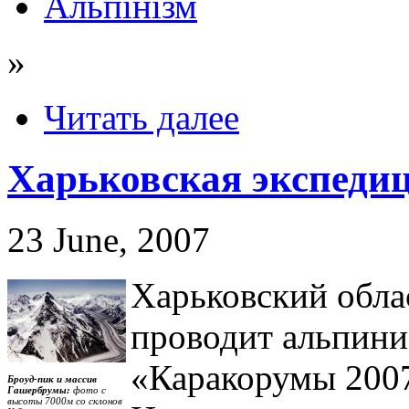
Альпінізм
»
Читать далее
Харьковская экспеди
23 June, 2007
Харьковский обла
проводит альпин
«Каракорумы 2007
Броуд-пик и массив
Гашербрумы:
фото с
высоты 7000м со склонов