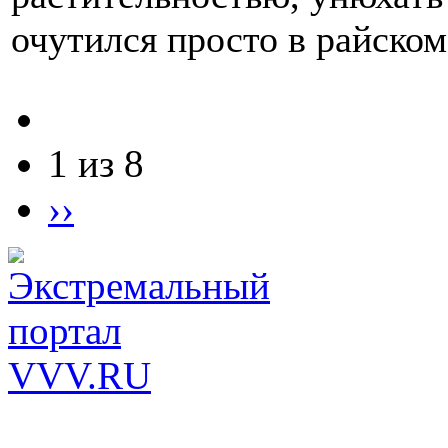
очутился просто в райском
1 из 8
››