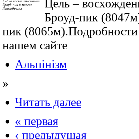
Цель – восхожден
К-2 на восьмитысячники
Броуд-пик и массив
Гашербрумы
Броуд-пик (8047м
пик (8065м).Подробности 
нашем сайте
Альпінізм
»
Читать далее
« первая
‹ предыдущая