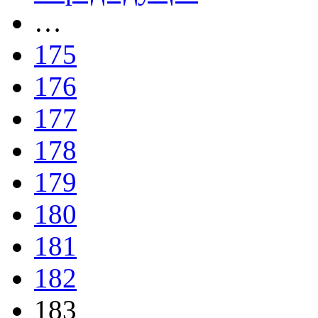
…
175
176
177
178
179
180
181
182
183