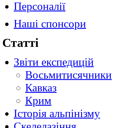
Персоналії
Наші спонсори
Статті
Звіти експедицій
Восьмитисячники
Кавказ
Крим
Історія альпінізму
Скелелазіння