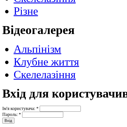
Різне
Відеогалерея
Альпінізм
Клубне життя
Скелелазіння
Вхід для користувачи
Ім'я користувача:
*
Пароль:
*