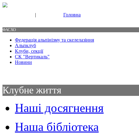
|
Головна
Свяжитесь с нами
Контакты
ФАСХО
Федерація альпінізму та скелелазіння
Альпклуб
Клуби, секції
СК "Вертикаль"
Новини
Клубне життя
Наші досягнення
Наша бібліотека