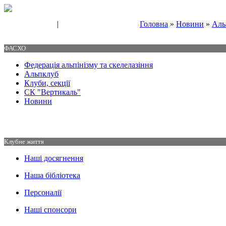
|
Головна
»
Новини
»
Аль
Свяжитесь с нами
Контакты
ФАСХО
Федерація альпінізму та скелелазіння
Альпклуб
Клуби, секції
СК "Вертикаль"
Новини
Клубне життя
Наші досягнення
Наша бібліотека
Персоналії
Наші спонсори