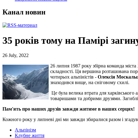
Канал новин
35 років тому на Памірі загин
26 July, 2022
26 липня 1987 року збірна команда міст
складності. Ця вершина розташована поря
чотирьох альпіністів -
Олексія Москальц
знаходився вище, на сніговому схилі.
Це була велика втрата для харківського
товаришами та добрими друзями. Загиблі 
Пам'ять про наших друзів завжди житиме в наших серцях!
Кожного року у липневі дні ми завжди збиралися разом і згадув
Альпінізм
Клубне життя