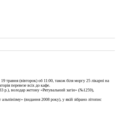
9 травня (вівторок) об 11:00, також біля моргу 25 лікарні на
торія перевезе всіх до кафе.
3 р.), володар жетону «Рятувальний загін» (№1259),
льпінізму» (видання 2008 року), у якій зібрано літопис