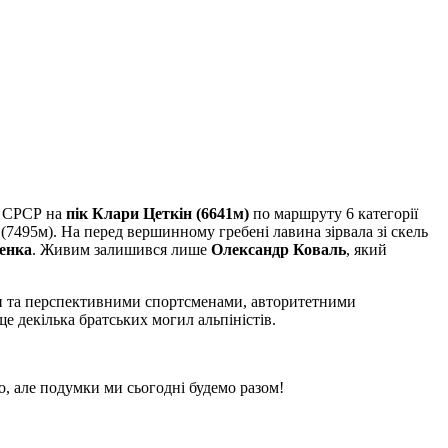
м СРСР на
пік Клари Цеткін (6641м)
по маршруту 6 категорії
(7495м). На перед вершинному гребені лавина зірвала зі скель
ренка
. Живим залишився лише
Олександр Коваль
, який
ими та перспективними спортсменами, авторитетними
ще декілька братських могил альпіністів.
о, але подумки ми сьогодні будемо разом!