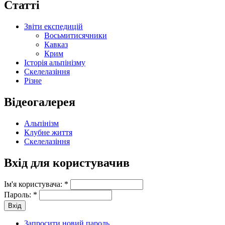
Статті
Звіти експедицій
Восьмитисячники
Кавказ
Крим
Історія альпінізму
Скелелазіння
Різне
Відеогалерея
Альпінізм
Клубне життя
Скелелазіння
Вхід для користувачив
Ім'я користувача:
*
Пароль:
*
Запросити новий пароль