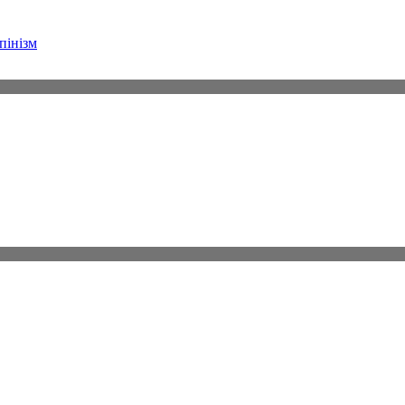
пінізм