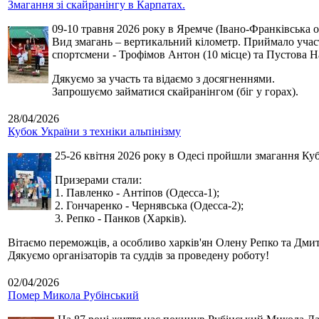
Змагання зі скайранінгу в Карпатах.
09-10 травня 2026 року в Яремче (Івано-Франківська о
Вид змагань – вертикальний кілометр. Приймало участь
спортсмени - Трофімов Антон (10 місце) та Пустова Нат
Дякуємо за участь та відаємо з досягненнями.
Запрошуємо займатися скайранінгом (біг у горах).
28/04/2026
Кубок України з техніки альпінізму
25-26 квітня 2026 року в Одесі пройшли змагання Кубк
Призерами стали:
1. Павленко - Антіпов (Одесса-1);
2. Гончаренко - Чернявська (Одесса-2);
3. Репко - Панков (Харків).
Вітаємо переможців, а особливо харків'ян Олену Репко та Дмит
Дякуємо організаторів та суддів за проведену роботу!
02/04/2026
Помер Микола Рубінський