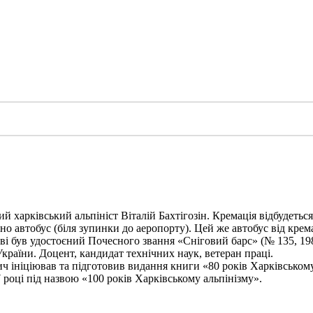
харківський альпініст Віталій Бахтігозін. Кремація відбудеться 1
но автобус (біля зупинки до аеропорту). Цей же автобус від крема
ві був удостоєний Почесного звання «Сніговий барс» (№ 135, 198
України. Доцент, кандидат технічних наук, ветеран праці.
ініціював та підготовив видання книги «80 років Харківському а
 році під назвою «100 років Харківському альпінізму».