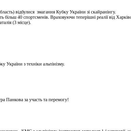
бласть) відбулися змагання Кубку України зі скайранінгу.
 більш 40 спортсменів. Враховуючи теперішні реалії від Харківс
алія (3 місце).
у України з техніки альпінізму.
ра Панкова за участь та перемогу!