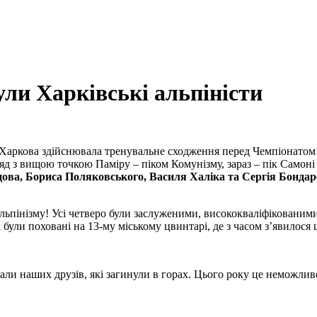
ули Харківські альпіністи
а Харкова здійснювала тренувальне сходження перед Чемпіонато
д з вищою точкою Паміру – піком Комунізму, зараз – пік Самоні 
ова, Бориса Поляковського, Василя Халіка та Сергія Бонда
 альпінізму! Усі четверо були заслуженими, висококваліфікован
були поховані на 13-му міському цвинтарі, де з часом з’явилося 
али наших друзів, які загинули в горах. Цього року це неможлив