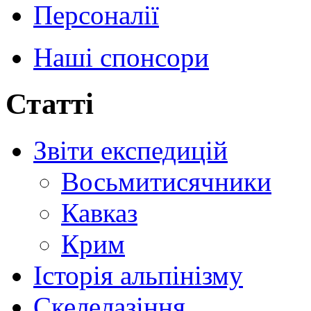
Персоналії
Наші спонсори
Статті
Звіти експедицій
Восьмитисячники
Кавказ
Крим
Історія альпінізму
Скелелазіння