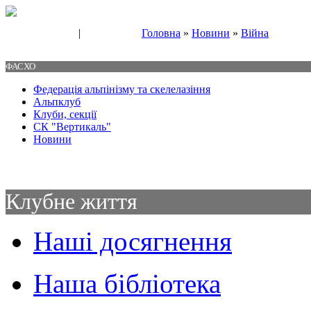
|
Головна
»
Новини
»
Війна
Свяжитесь с нами
Контакты
ФАСХО
Федерація альпінізму та скелелазіння
Альпклуб
Клуби, секції
СК "Вертикаль"
Новини
Клубне життя
Наші досягнення
Наша бібліотека