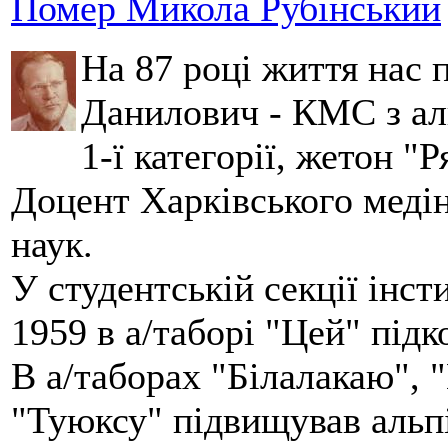
Помер Микола Рубінський
На 87 році життя нас
Данилович - КМС з аль
1-ї категорії, жетон "
Доцент Харківського меді
наук.
У студентській секції інст
1959 в а/таборі "Цей" під
В а/таборах "Білалакаю", "
"Туюксу" підвищував альпі