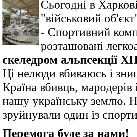
Сьогодні в Харков
"військовий об'єкт
- Спортивний комп
розташовані легко
скеледром альпсекції ХП
Ці нелюди вбиваюсь і зни
Країна вбивць, мародерів і
нашу українську землю. Н
зруйнували один із спор
Перемога буде за нами!