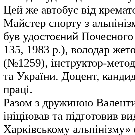
Цей же автобус від кремато
Майстер спорту з альпініз
був удостоєний Почесного
135, 1983 р.), володар жет
(№1259), інструктор-метод
та України. Доцент, кандид
праці.
Разом з дружиною Валенти
ініціював та підготовив ви
Харківському альпінізму» 