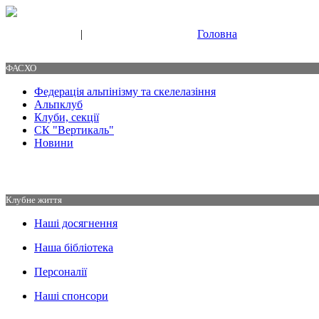
|
Головна
Свяжитесь с нами
Контакты
ФАСХО
Федерація альпінізму та скелелазіння
Альпклуб
Клуби, секції
СК "Вертикаль"
Новини
Клубне життя
Наші досягнення
Наша бібліотека
Персоналії
Наші спонсори