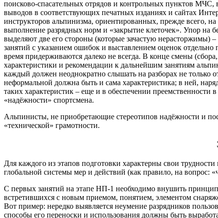
поисково-спасательных отрядов и контрольных пунктов МЧС, 
выводов в соответствующих печатных изданиях и сайтах Интер
инструкторов альпинизма, ориентированных, прежде всего, на 
выполнение разрядных норм и «закрытие клеточек». Упор на бе
выделяют две его стороны (которые зачастую нерасторжимы) – 
занятий с указанием ошибок и выставлением оценок отдельно п
время придерживаются далеко не всегда. В конце смены (сбора
характеристики и рекомендации к дальнейшим занятиям альпи
каждый должен неоднократно слышать на разборах не только от
неформальной должна быть и сама характеристика; в ней, наряд
таких характеристик – еще и в обеспечении преемственности в
«надёжности» спортсмена.
Альпинисты, не приобретающие стереотипов надёжности и пос
«технической» грамотности.
Для каждого из этапов подготовки характерны свои трудности 
глобальной системы мер и действий (как правило, на вопрос: «
С первых занятий на этапе НП-1 необходимо внушить принц
встретившихся с новым приемом, понятием, элементом снаряже
Вот пример: нередко выявляется неумение разрядников пользо
способы его переноски и использования должны быть выработа