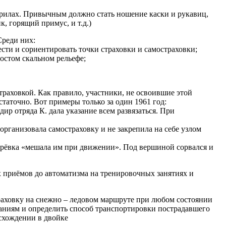
рилах. Привычным должно стать ношение каски и рукавиц,
 горящий примус, и т.д.)
Среди них:
сти и сориентировать точки страховки и самостраховки;
ростом скальном рельефе;
раховкой. Как правило, участники, не освоившие этой
таточно. Вот примеры только за один 1961 год:
ир отряда К. дала указание всем развязаться. При
 организовала самостраховку и не закрепила на себе узлом
к верёвка «мешала им при движении». Под вершиной сорвался и
х приёмов до автоматизма на тренировочных занятиях и
траховку на снежно – ледовом маршруте при любом состоянии
заниям и определить способ транспортировки пострадавшего
схождении в двойке