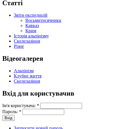
Статті
Звіти експедицій
Восьмитисячники
Кавказ
Крим
Історія альпінізму
Скелелазіння
Різне
Відеогалерея
Альпінізм
Клубне життя
Скелелазіння
Вхід для користувачив
Ім'я користувача:
*
Пароль:
*
Запросити новий пароль