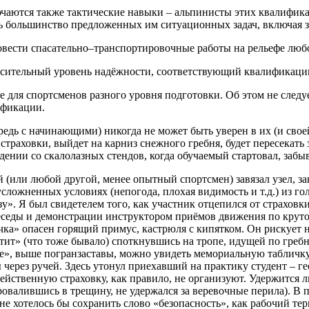
ючаются также тактические навыки – альпинисты этих квалифик
 большинство предложенных им ситуационных задач, включая за
овести спасательно–транспортировочные работы на рельефе люб
тносительный уровень надёжности, соответствующий квалификаци
ие для спортсменов разного уровня подготовки. Об этом не след
ификации.
едь с начинающими) никогда не может быть уверен в их (и своей
з страховки, выйдет на карниз снежного гребня, будет пересекат
ении со скалолазных стендов, когда обучаемый стартовал, забыв
 (или любой другой, менее опытный спортсмен) завязал узел, з
 усложненных условиях (непогода, плохая видимость и т.д.) из 
у». Я был свидетелем того, как участник отцепился от страховк
 беседы и демонстрации инструктором приёмов движения по кру
чка» опасен горящий примус, кастрюля с кипятком. Он рискует не
ит» (что тоже бывало) споткнувшись на тропе, идущей по гребн
це», выше погранзаставы, можно увидеть мемориальную табличк
через ручей. Здесь утонул приехавший на практику студент – ге
действенную страховку, как правило, не организуют. Удержится 
овалившись в трещину, не удержался за веревочные перила). В п
плане хотелось бы сохранить слово «безопасность», как рабочий 