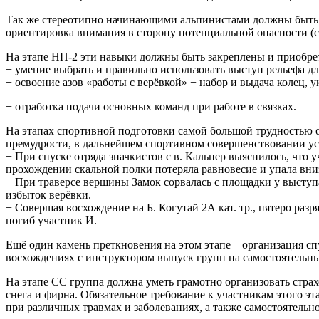
Так же стереотипно начинающими альпинистами должны быть 
ориентировка внимания в сторону потенциальной опасности (с
На этапе НП-2 эти навыки должны быть закреплены и приобрет
− умение выбрать и правильно использовать выступ рельефа дл
− освоение азов «работы с верёвкой» − набор и выдача колец, 
− отработка подачи основных команд при работе в связках.
На этапах спортивной подготовки самой большой трудностью о
премудрости, в дальнейшем спортивном совершенствовании усп
− При спуске отряда значкистов с в. Кальпер выяснилось, что 
прохождении скальной полки потеряла равновесие и упала вниз
− При траверсе вершины Замок сорвалась с площадки у выступа,
избыток верёвки.
− Совершая восхождение на Б. Когутай 2А кат. тр., пятеро раз
погиб участник И.
Ещё один камень преткновения на этом этапе – организация сп
восхождениях с инструктором выпуск групп на самостоятельн
На этапе СС группа должна уметь грамотно организовать страх
снега и фирна. Обязательное требование к участникам этого 
при различных травмах и заболеваниях, а также самостоятель