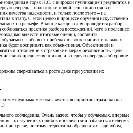
изошедшим в горах Н.С. с широкой публикацией результатов и
ервую очередь – подготовки новой генерации гидов и
их качества надежности, и только после этого – на
апа к этапу. С этой целью в процессе обучения искусственно
чаемых на рельефе. В конце каждого дня проводится разбор
 соблюдаться практика разбора восхождений, чего в последнее
необходимо вывести итоговые оценки, составить
обучаемых – обо всех пробелах в своих знаниях и навыках
ика будет воспринята как объек-тивная. Объективной и
разить и отношение к страховке и мерам безопасности. Цель
ние своих предшественников, и в первую очередь – об уровне
олжны сдерживаться в росте даже при условии их
.
таким «трудным» местом является восприятие страховки как
..)
ого соблюдения. Очень важно, чтобы у обучаемых, впервые
ания – от заученных ошибок впоследствии избавиться нелегко.
нии при срыве, поэтому стереотипы обращения с ледорубом,