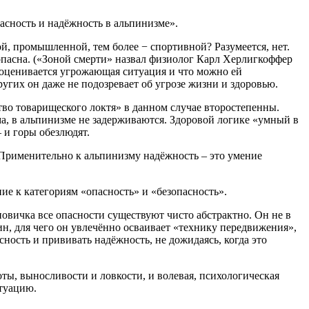
асность и надёжность в альпинизме».
й, промышленной, тем более − спортивной? Разумеется, нет.
 опасна. («Зоной смерти» назвал физиолог Карл Херлигкоффер
к оценивается угрожающая ситуация и что можно ей
ругих он даже не подозревает об угрозе жизни и здоровью.
тво товарищеского локтя» в данном случае второстепенны.
ома, в альпинизме не задерживаются. Здоровой логике «умный в
– и горы обезлюдят.
 Применительно к альпинизму надёжность – это умение
е к категориям «опасность» и «безопасность».
овичка все опасности существуют чисто абстрактно. Он не в
ин, для чего он увлечённо осваивает «технику передвижения»,
сность и прививать надёжность, не дожидаясь, когда это
ты, выносливости и ловкости, и волевая, психологическая
итуацию.