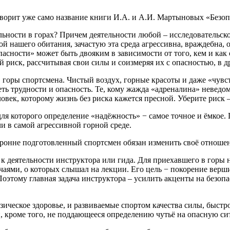
говорит уже само название книги И.А. и А.И. Мартыновых «Безоп
ьности в горах? Причем деятельности любой – исследовательско
ой нашего обитания, зачастую эта среда агрессивна, враждебна,
пасности» может быть двояким в зависимости от того, кем и ка
 риск, рассчитывая свои силы и соизмеряя их с опасностью, в д
 горы спортсмена. Чистый воздух, горные красоты и даже «чувс
леть трудности и опасность. Те, кому жажда «адреналина» невед
ловек, которому жизнь без риска кажется пресной. Уберите риск 
для которого определение «надёжность» − самое точное и ёмкое.
и в самой агрессивной горной среде.
ронне подготовленный спортсмен обязан изменить своё отношени
 деятельности инструктора или гида. Для приехавшего в горы н
чаями, о которых слышал на лекции. Его цель − покорение верш
оэтому главная задача инструктора – усилить акценты на безопа
.
ическое здоровье, и развиваемые спортом качества силы, быстро
и, кроме того, не поддающееся определению чутьё на опасную с