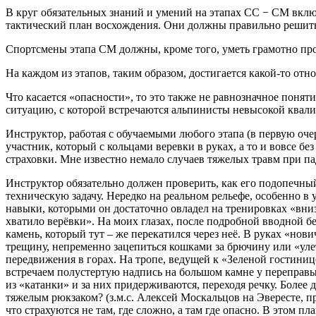
В круг обязательных знаний и умений на этапах СС − СМ вкл
тактический план восхождения. Они должны правильно решить
Спортсмены этапа СМ должны, кроме того, уметь грамотно пр
На каждом из этапов, таким образом, достигается какой-то о
Что касается «опасности», то это также не равнозначное понят
ситуацию, с которой встречаются альпинисты невысокой квал
Инструктор, работая с обучаемыми любого этапа (в первую очер
участник, который с кольцами веревки в руках, а то и вовсе бе
страховки. Мне известно немало случаев тяжелых травм при пад
Инструктор обязательно должен проверить, как его подопечный
техническую задачу. Нередко на реальном рельефе, особенно в
навыки, которыми он достаточно овладел на тренировках «вниз
хватило верёвки». На моих глазах, после подробной вводной
камень, который тут – же перекатился через неё. В руках «нови
трещину, непременно зацепиться кошками за брючину или «улет
передвижения в горах. На тропе, ведущей к «Зеленой гостини
встречаем полустертую надпись на большом камне у переправы 
из «катанки» и за них придерживаются, переходя речку. Более 
тяжелым рюкзаком? (з.м.с. Алексей Москальцов на Эвересте, пр
что страхуются не там, где сложно, а там где опасно. В этом 