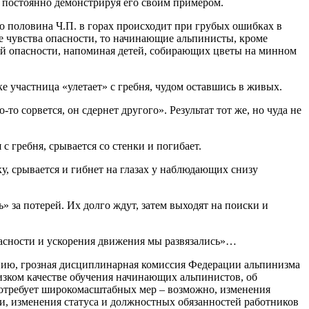
, постоянно демонстрируя его своим примером.
то половина Ч.П. в горах происходит при грубых ошибках в
е чувства опасности, то начинающие альпинисты, кроме
ей опасности, напоминая детей, собирающих цветы на минном
ке участница «улетает» с гребня, чудом оставшись в живых.
-то сорвется, он сдернет другого». Результат тот же, но чуда не
 с гребня, срывается со стенки и погибает.
у, срывается и гибнет на глазах у наблюдающих снизу
» за потерей. Их долго ждут, затем выходят на поиски и
опасности и ускорения движения мы развязались»…
ению, грозная дисциплинарная комиссия Федерации альпинизма
низком качестве обучения начинающих альпинистов, об
 потребует широкомасштабных мер – возможно, изменения
и, изменения статуса и должностных обязанностей работников