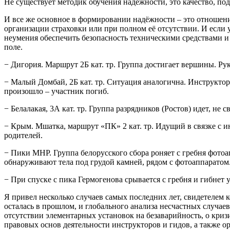
Не существует методик обучения надёжности, это качество, по
И все же основное в формировании надёжности – это отношение
организации страховки или при полном её отсутствии. И если
неумения обеспечить безопасность техническими средствами 
поле.
− Дигория. Маршрут 2Б кат. тр. Группа достигает вершины. Рук
− Малый Домбай, 2Б кат. тр. Ситуация аналогична. Инструктор (!
произошло – участник погиб.
− Белалакая, 3А кат. тр. Группа разрядников (Ростов) идет, не 
− Крым. Мшатка, маршрут «ПК» 2 кат. тр. Идущий в связке с и
родителей.
− Пики МНР. Группа белорусского сбора роняет с гребня фотоа
обнаруживают тела под грудой камней, рядом с фотоаппаратом
− При спуске с пика Гермогенова срывается с гребня и гибнет
Я привел несколько случаев самых последних лет, свидетелем
осталась в прошлом, и глобального анализа несчастных случае
отсутствии элементарных установок на безаварийность, о кри
правовых основ деятельности инструкторов и гидов, а также 