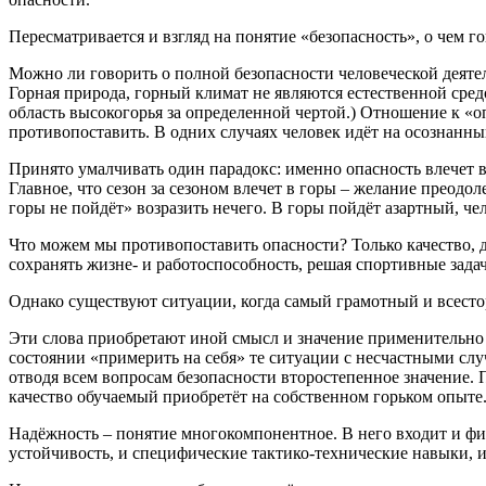
Пересматривается и взгляд на понятие «безопасность», о чем 
Можно ли говорить о полной безопасности человеческой деятел
Горная природа, горный климат не являются естественной сред
область высокогорья за определенной чертой.) Отношение к «о
противопоставить. В одних случаях человек идёт на осознанный
Принято умалчивать один парадокс: именно опасность влечет в
Главное, что сезон за сезоном влечет в горы – желание преодо
горы не пойдёт» возразить нечего. В горы пойдёт азартный, че
Что можем мы противопоставить опасности? Только качество, 
сохранять жизне- и работоспособность, решая спортивные задач
Однако существуют ситуации, когда самый грамотный и всесто
Эти слова приобретают иной смысл и значение применительно к
состоянии «примерить на себя» те ситуации с несчастными слу
отводя всем вопросам безопасности второстепенное значение. П
качество обучаемый приобретёт на собственном горьком опыте
Надёжность – понятие многокомпонентное. В него входит и физ
устойчивость, и специфические тактико-технические навыки, 