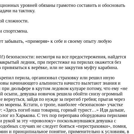
ационных уровней обязаны грамотно составить и обосновать
дачи на тактику.
ой сложности.
и спортсмена.
ует забывать, «примеряя» к себе и своему опыту любую
!) безопасности: несмотря на все предостережения, найдется
ь закрытый ледник, при перестежке на перилах окажется без
 привязаться к верёвке, или не закрутив муфту карабина.
акрепил перила, организовал страховку или решил иную
головы начинающего альпиниста начисто вылетают знания и
и при дюльфере в крутом ледовом кулуаре потому, что ему «не
той осыпи, девушка новичок решила обойти снизу огромный
 вернуться, зайдя по нужде за перегиб гребня; прыгая через
ю морены. Кстати, о тропе, наиболее «безопасном» участке
у: «Здесь погиб наш товарищ, горный турист…» Идя дальше,
олог из Харькова. С тех пор переправа оборудована перилами
ли рукой за эту «проволоку» поскользнувшаяся девушка с
одобных случаях не следует бояться «перестраховки», помня,
термин и принципиальное понятие, применительно к условиям, в