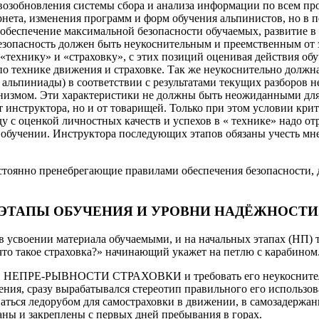
возобновления системы сбора и анализа информации по всем про
нета, изменения программ и форм обучения альпинистов, но в п
обеспечение максимальной безопасности обучаемых, развитие в н
зопасность должен быть неукоснительным и преемственным от эт
«технику» и «страховку», с этих позиций оценивая действия обу
о технике движения и страховке. Так же неукоснительно должна
, альпиниады) в соответствии с результатами текущих разборов 
низмом. Эти характеристики не должны быть неожиданными для 
 инструктора, но и от товарищей. Только при этом условии крит
у с оценкой личностных качеств и успехов в « технике» надо от
 обучении. Инструктора последующих этапов обязаны учесть мне
тоянно пренебрегающие правилами обеспечения безопасности, д
ЭТАПЫ ОБУЧЕНИЯ И УРОВНИ НАДЁЖНОСТИ
в усвоении материала обучаемыми, и на начальных этапах (НП) 
что такое страховка?» начинающий укажет на петлю с карабином.
ип НЕПРЕ-РЫВНОСТИ СТРАХОВКИ и требовать его неукоснительн
ния, сразу вырабатывался стереотип правильного его использов
ваться ледорубом для самостраховки в движении, в самозадержа
ны и закреплены с первых дней пребывания в горах.