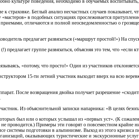
добно культуре поведения, необходимо в обучаемых воспитывать
 к страховке. Беглый анализ несчастных случаев показывает, ч
 у «мастеров» в подобных ситуациях прослеживается притуплени
и приемами, отличаются и полной неосведомленностью о грозящ
оводитель предлагает развязаться («маршрут простой!») На спус
) предлагает группе развязаться, объясняя это тем, что «если кто
связываясь, «потому, что просто!» Один из участников отклоняется
нструктором 15-ти летний участник выходит вверх на всю веревк
ппарат. После возвращения двойка получает разрешение «сходить
.
 участник. Из объяснительной записки напарника: «В целях без
 которых был или о которых услышал из «первых уст». (К сожал
в не проводится.) Примеры эти говорят о повсеместном крайне 
зисе системы подготовки в альпинизме. Выход из этого кризиса
организаций, оказывающих туристические и экскурсионные услуг