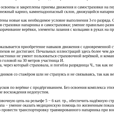
освоены и закреплены приемы движения и самостраховки на пе
нежный карниз, камнепадоопасный склон, движущийся напарник,
ены новые как необходимое условие выполнения 3-го разряда. 
я страховки напарника и самостраховки; умение правильно разне
укорачивание верёвки, элементы лазания с кольцами в руках на п
казывается приобретение навыков движения с одновременной ст
ехов не достигают. Печальных иллюстраций здесь более чем дос
участники не умеют пользоваться страховочной верёвкой, и команд
 головой на 30 метров участница И.
 через который страховала, и погибла разрядница Ч., так как не
рядников со стажёром шли не страхуясь и не связываясь, так ка
усков по верёвке с продёргиванием. Без освоения комплекса эти
ые восхождения недопустим.
овочную цепь на рельефе 5 − 6 кат. тр., обеспечить надёжную с
этапа − умение оказать медицинскую помощь по жизненным пока
но провести транспортировку травмированного напарника при во