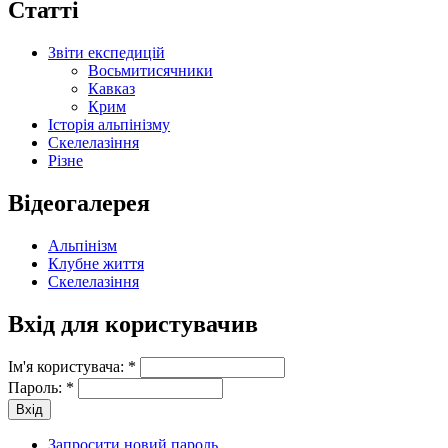
Статті
Звіти експедицій
Восьмитисячники
Кавказ
Крим
Історія альпінізму
Скелелазіння
Різне
Відеогалерея
Альпінізм
Клубне життя
Скелелазіння
Вхід для користувачив
Ім'я користувача:
*
Пароль:
*
Запросити новий пароль