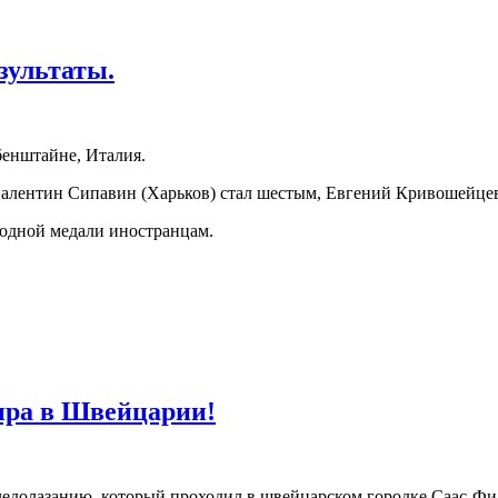
зультаты.
бенштайне, Италия.
Валентин Сипавин (Харьков) стал шестым, Евгений Кривошейцев
 одной медали иностранцам.
ира в Швейцарии!
едолазанию, который проходил в швейцарском городке Саас-Фи (