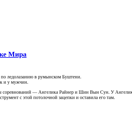
бке Мира
а по ледолазанию в румынском Буштени.
к и у мужчин.
ы соревнований — Ангелика Райнер и Шин Вын Сун. У Ангелики 
струмент с этой потолочной зацепки и оставила его там.