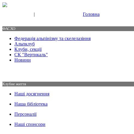
|
Головна
Свяжитесь с нами
Контакты
ФАСХО
Федерація альпінізму та скелелазіння
Альпклуб
Клуби, секції
СК "Вертикаль"
Новини
Клубне життя
Наші досягнення
Наша бібліотека
Персоналії
Наші спонсори