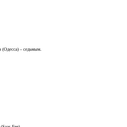
 (Одесса) – седьмым.
Saas-Fee).