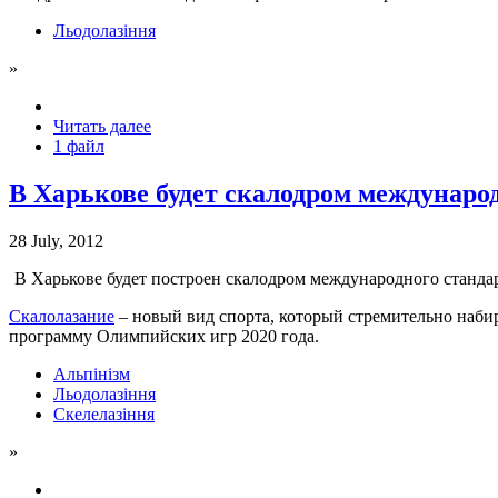
Льодолазіння
»
Читать далее
1 файл
В Харькове будет скалодром международ
28 July, 2012
В Харькове будет построен скалодром международного стандар
Скалолазание
– новый вид спорта, который стремительно наби
программу Олимпийских игр 2020 года.
Альпінізм
Льодолазіння
Скелелазіння
»