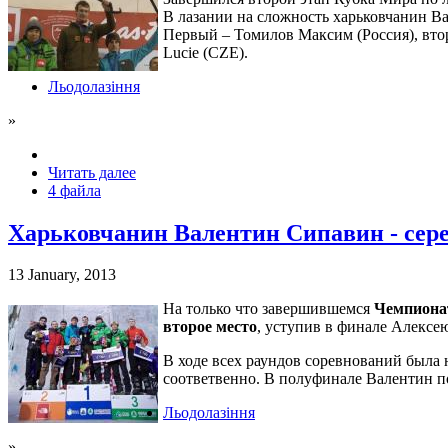
В лазании на сложность харьковчанин Ва
Первый – Томилов Максим (Россия), втор
Lucie (CZE).
Льодолазіння
»
Читать далее
4 файла
Харьковчанин Валентин Сипавин - сер
13 January, 2013
На только что завершившемся
Чемпиона
второе место
, уступив в финале Алексею
В ходе всех раундов соревнований была н
соответвенно. В полуфинале Валентин пок
Льодолазіння
»