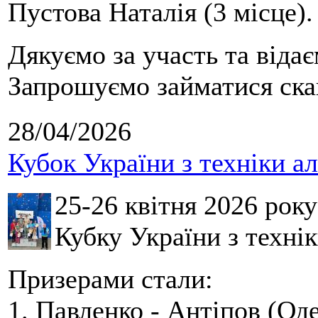
Пустова Наталія (3 місце).
Дякуємо за участь та віда
Запрошуємо займатися скай
28/04/2026
Кубок України з техніки а
25-26 квітня 2026 рок
Кубку України з технік
Призерами стали:
1. Павленко - Антіпов (Оде