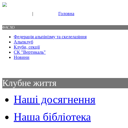
|
Головна
Свяжитесь с нами
Контакты
ФАСХО
Федерація альпінізму та скелелазіння
Альпклуб
Клуби, секції
СК "Вертикаль"
Новини
Клубне життя
Наші досягнення
Наша бібліотека