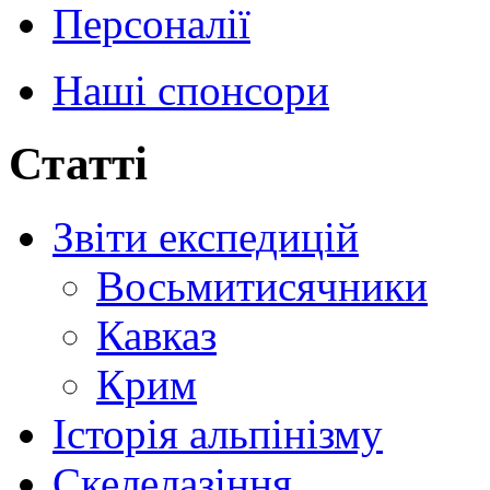
Персоналії
Наші спонсори
Статті
Звіти експедицій
Восьмитисячники
Кавказ
Крим
Історія альпінізму
Скелелазіння