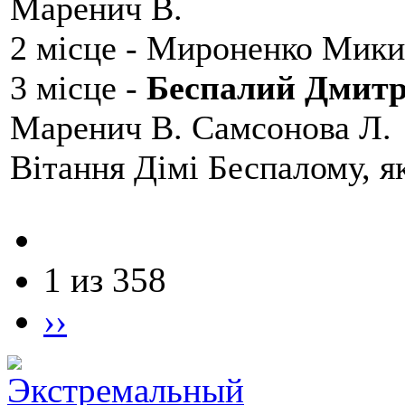
Маренич В.
2 місце - Мироненко Мики
3 місце -
Беспалий Дмит
Маренич В. Самсонова Л.
Вітання Дімі Беспалому, 
1 из 358
››