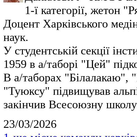
1-ї категорії, жетон "
Доцент Харківського меді
наук.
У студентській секції інст
1959 в а/таборі "Цей" під
В а/таборах "Білалакаю", "
"Туюксу" підвищував альпі
закінчив Всесоюзну школу 
23/03/2026