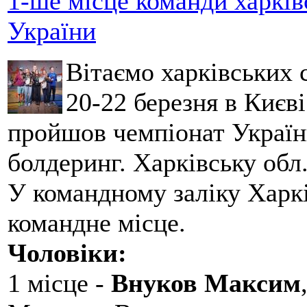
1-ше місце команди харків
України
Вітаємо харківських 
20-22 березня в Києві
пройшов чемпіонат України
болдеринг. Харківську обл
У командному заліку Харкі
командне місце.
Чоловіки:
1 місце -
Внуков Максим