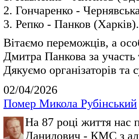
2. Гончаренко - Чернявська
3. Репко - Панков (Харків).
Вітаємо переможців, а осо
Дмитра Панкова за участь 
Дякуємо організаторів та с
02/04/2026
Помер Микола Рубінський
На 87 році життя нас
Данилович - КМС з аль