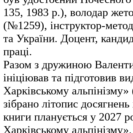
135, 1983 р.), володар жет
(№1259), інструктор-метод
та України. Доцент, кандид
праці.
Разом з дружиною Валенти
ініціював та підготовив ви
Харківському альпінізму» 
зібрано літопис досягнень 
книги планується у 2027 р
Харківському альпінізму».