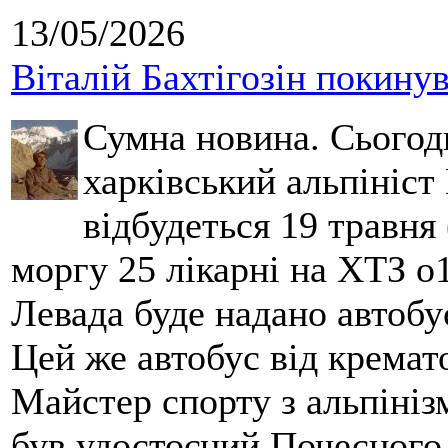
13/05/2026
Віталій Бахтігозін покинув 
Сумна новина. Сьогод
харківський альпініст 
відбудеться 19 травня 
моргу 25 лікарні на ХТЗ о
Левада буде надано автобус
Цей же автобус від кремато
Майстер спорту з альпініз
був удостоєний Почесного