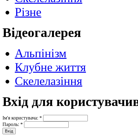
Різне
Відеогалерея
Альпінізм
Клубне життя
Скелелазіння
Вхід для користувачи
Ім'я користувача:
*
Пароль:
*