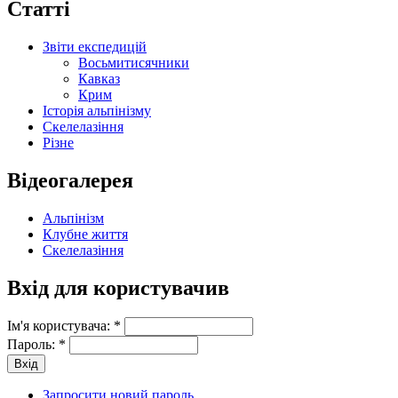
Статті
Звіти експедицій
Восьмитисячники
Кавказ
Крим
Історія альпінізму
Скелелазіння
Різне
Відеогалерея
Альпінізм
Клубне життя
Скелелазіння
Вхід для користувачив
Ім'я користувача:
*
Пароль:
*
Запросити новий пароль