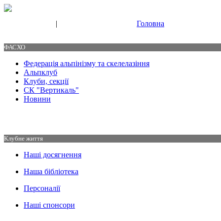
|
Головна
Свяжитесь с нами
Контакты
ФАСХО
Федерація альпінізму та скелелазіння
Альпклуб
Клуби, секції
СК "Вертикаль"
Новини
Клубне життя
Наші досягнення
Наша бібліотека
Персоналії
Наші спонсори