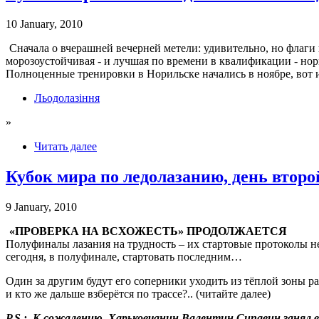
10 January, 2010
Сначала о вчерашней вечерней метели: удивительно, но флаги
морозоустойчивая - и лучшая по времени в квалификации - н
Полноценные тренировки в Норильске начались в ноябре, вот и 
Льодолазіння
»
Читать далее
Кубок мира по ледолазанию, день второ
9 January, 2010
«ПРОВЕРКА НА ВСХОЖЕСТЬ» ПРОДОЛЖАЕТСЯ
Полуфиналы лазания на трудность – их стартовые протоколы н
сегодня, в полуфинале, стартовать последним…
Один за другим будут его соперники уходить из тёплой зоны р
и кто же дальше взберётся по трассе?.. (читайте далее)
P.S.: К сожалению, Харьковчанин Валентин Сипавин занял в 