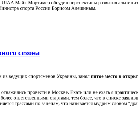
нт UIAA Майк Мортимер обсудил перспективы развития альпини
Министра спорта России Борисом Алешиным.
ного сезона
ин из ведущих спортсменов Украины, занял
пятое место в откр
 отважились провести в Москве. Ехать или не ехать я практичес
более ответственными стартами, тем более, что в списке заяв
еняется трассами по зацепам, что называется мудрым словом "др