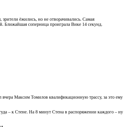
 зрители ёжились, но не отворачивались. Самая
й. Ближайшая соперница проиграла Вике 14 секунд.
л вчера Максим Томилов квалификационную трассу, за это ему
туда – к Стене. На 8 минут Стена в распоряжении каждого – ну
л.