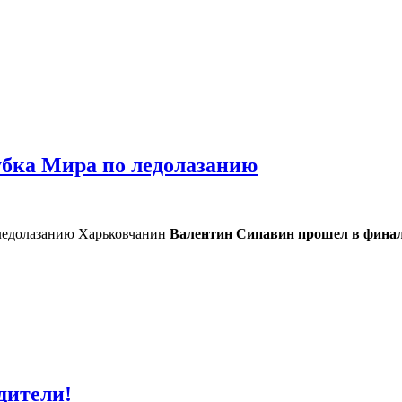
убка Мира по ледолазанию
 ледолазанию Харьковчанин
Валентин Сипавин прошел в фина
дители!