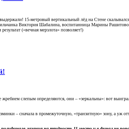
 выдержали! 15-метровый вертикальный лёд на Стене скалывался,
орильчанка Виктория Шабалина, воспитанница Марины Рашитово
результат («вечная мерзлота» позволяет!)
й!
е жребием слепым определяются, они – «зеркальны»: вот выигра
азминки – сначала в промежуточную, «транзитную» зону, а уж от
полуфинале лазания на трудность 11 место и в финал не попа