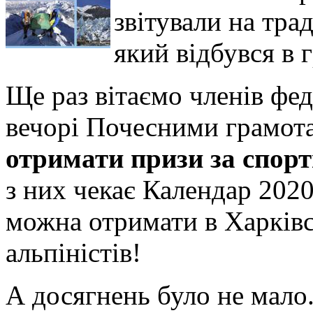
звітували на тр
який відбувся в 
Ще раз вітаємо членів феде
вечорі Почесними грамо
отримати призи за спор
з них чекає Календар 202
можна отримати в Харків
альпіністів!
А досягнень було не мало