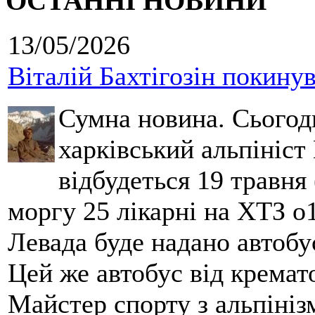
ОСТАННІ НОВИНИ
13/05/2026
Віталій Бахтігозін покинув 
Сумна новина. Сьогод
харківський альпініст 
відбудеться 19 травня 
моргу 25 лікарні на ХТЗ о
Левада буде надано автобус
Цей же автобус від кремато
Майстер спорту з альпініз