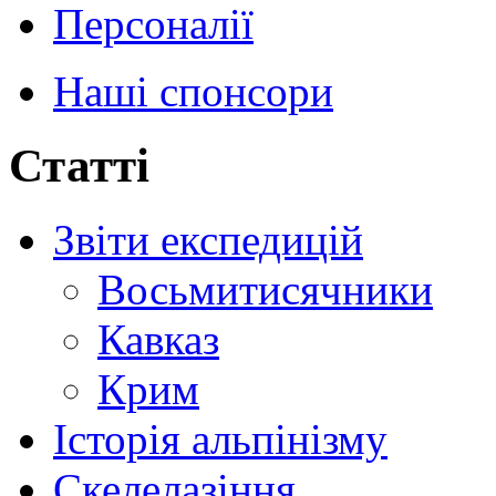
Персоналії
Наші спонсори
Статті
Звіти експедицій
Восьмитисячники
Кавказ
Крим
Історія альпінізму
Скелелазіння