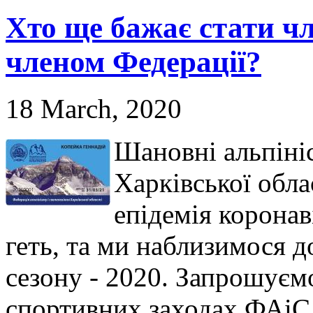
Хто ще бажає стати чл
членом Федерації?
18 March, 2020
Шановні альпініс
Харківської обла
епідемія корона
геть, та ми наблизимося д
сезону - 2020. Запрошуєм
спортивних заходах ФАіС