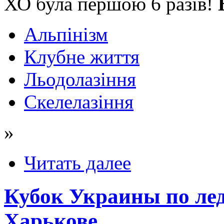
ХО була першою 6 разів!
Альпінізм
Клубне життя
Льодолазіння
Скелелазіння
»
Читать далее
Кубок Украины по лед
Харькове.