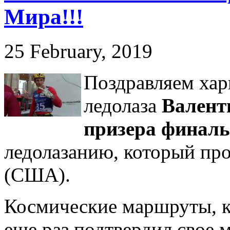
Мира!!!
25 February, 2019
Поздравляем хар
ледолаза
Валент
призера финаль
ледолазанию, который про
(США).
Космические маршруты, к
еще раз подтвердил свое 