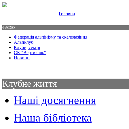
|
Головна
Свяжитесь с нами
Контакты
ФАСХО
Федерація альпінізму та скелелазіння
Альпклуб
Клуби, секції
СК "Вертикаль"
Новини
Клубне життя
Наші досягнення
Наша бібліотека