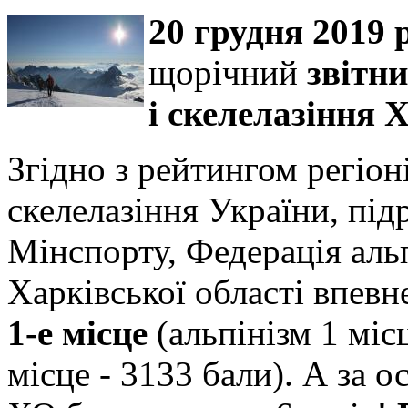
20 грудня 2019 
щорічний
звітни
і скелелазіння 
Згідно з рейтингом регіоні
скелелазіння України, під
Мінспорту, Федерація альп
Харківської області впевне
1-е місце
(альпінізм 1 місц
місце - 3133 бали). А за 