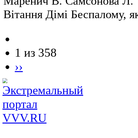
Маренич В. Самсонова Л.
Вітання Дімі Беспалому, 
1 из 358
››