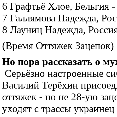
6 Графтьё Хлое, Бельгия -
7 Галлямова Надежда, Рос
8 Лауниц Надежда, Россия
(Время Оттяжек Зацепок)
Но пора рассказать о м
Серьёзно настроенные си
Василий Терёхин присоеди
оттяжек - но не 28-ую зац
уходят с трассы украине