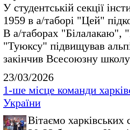
У студентській секції інст
1959 в а/таборі "Цей" під
В а/таборах "Білалакаю", "
"Туюксу" підвищував альпі
закінчив Всесоюзну школу 
23/03/2026
1-ше місце команди харків
України
Вітаємо харківських 