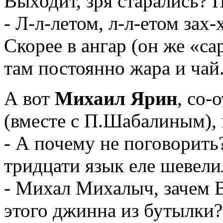
Выходит, зря старались?
- Л-л-летом, л-л-етом зах-
Скорее в ангар (он же «са
там постоянно жара и чай
А вот
Михаил Ярин
, со-
(вместе с П.Шабалиным), 
- А почему не поговорить
тридцати язык еле шевел
- Михал Михалыч, зачем В
этого джинна из бутылки?