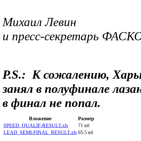
Михаил Левин
и пресс-секретарь ФАСК
P.S.: К сожалению, Хар
занял в полуфинале лаза
в финал не попал.
Вложение
Размер
SPEED_QUALIF-RESULT.xls
71 кб
LEAD_SEMI-FINAL_RESULT.xls
65.5 кб