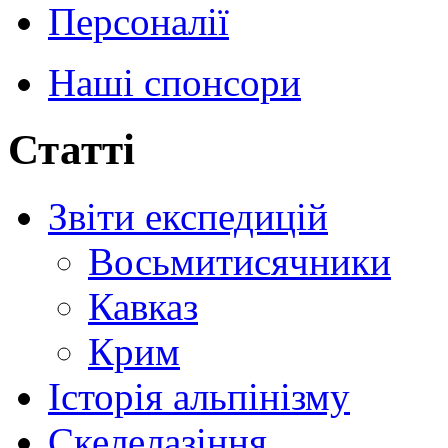
Персоналії
Наші спонсори
Статті
Звіти експедицій
Восьмитисячники
Кавказ
Крим
Історія альпінізму
Скелелазіння