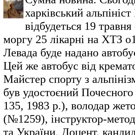
харківський альпініст 
відбудеться 19 травня 
моргу 25 лікарні на ХТЗ о
Левада буде надано автобус
Цей же автобус від кремато
Майстер спорту з альпініз
був удостоєний Почесного
135, 1983 р.), володар жет
(№1259), інструктор-метод
та України. Доцент, кандид