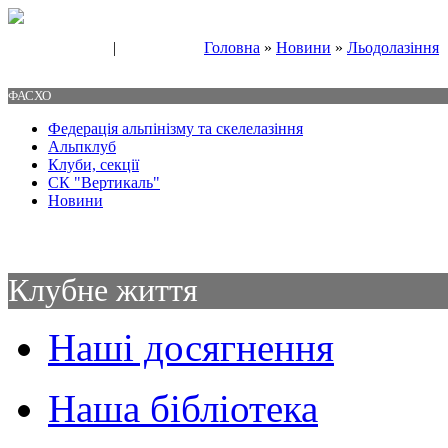
|
Головна
»
Новини
»
Льодолазіння
Свяжитесь с нами
Контакты
ФАСХО
Федерація альпінізму та скелелазіння
Альпклуб
Клуби, секції
СК "Вертикаль"
Новини
Клубне життя
Наші досягнення
Наша бібліотека