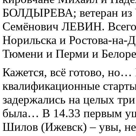
БОЛДЫРЕВА; ветеран из 
Семёнович ЛЕВИН. Всего в
Норильска и Ростова-на-Д
Тюмени и Перми и Белор
Кажется, всё готово, но…
квалификационные старты
задержались на целых тр
была… В 14.33 первым уш
Шилов (Ижевск) – увы, не