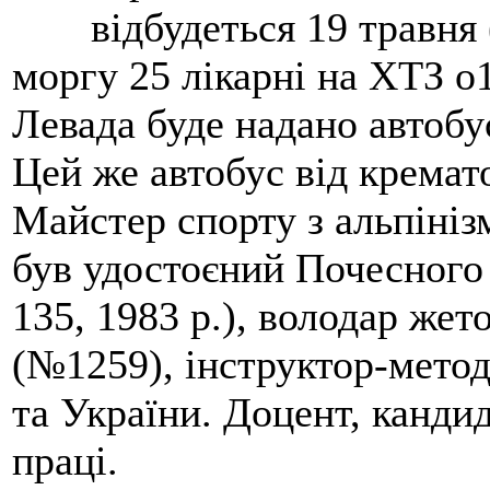
відбудеться 19 травня 
моргу 25 лікарні на ХТЗ о
Левада буде надано автобус
Цей же автобус від кремато
Майстер спорту з альпініз
був удостоєний Почесного
135, 1983 р.), володар жет
(№1259), інструктор-метод
та України. Доцент, кандид
праці.