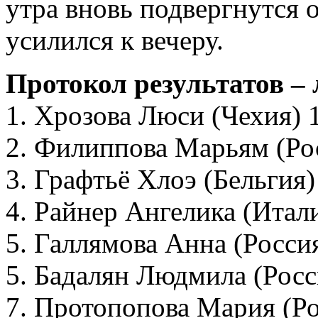
утра вновь подвергнутся 
усилился к вечеру.
Протокол результатов –
1. Хрозова Люси (Чехия) 
2. Филиппова Марьям (Рос
3. Графтьё Хлоэ (Бельгия)
4. Райнер Ангелика (Итали
5. Галлямова Анна (Россия
5. Бадалян Людмила (Росс
7. Протопопова Мария (Ро