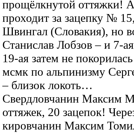
прощёлкнутой оттяжки! А
проходит за зацепку № 15
Швингал (Словакия), но в
Станислав Лобзов – и 7-ая
19-ая затем не покорилас
мсмк по альпинизму Серг
– близок локоть…
Свердловчанин Максим М
оттяжек, 20 зацепок! Чере
кировчанин Максим Том