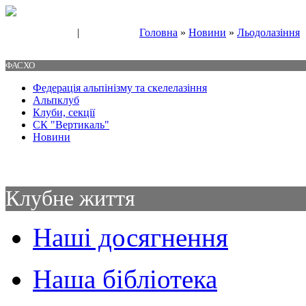
|
Головна
»
Новини
»
Льодолазіння
Свяжитесь с нами
Контакты
ФАСХО
Федерація альпінізму та скелелазіння
Альпклуб
Клуби, секції
СК "Вертикаль"
Новини
Клубне життя
Наші досягнення
Наша бібліотека