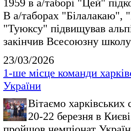
1959 в а/таборі "Цей" під
В а/таборах "Білалакаю", "
"Туюксу" підвищував альпі
закінчив Всесоюзну школу 
23/03/2026
1-ше місце команди харків
України
Вітаємо харківських 
20-22 березня в Києві
пройшов чемпіонат України