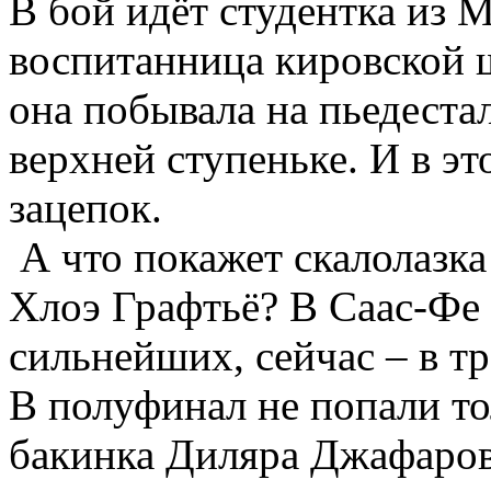
В бой идёт студентка из
воспитанница кировской ш
она побывала на пьедеста
верхней ступеньке. И в это
зацепок.
А что покажет скалолазка
Хлоэ Графтьё? В Саас-Фе 
сильнейших, сейчас – в тр
В полуфинал не попали т
бакинка Диляра Джафарова