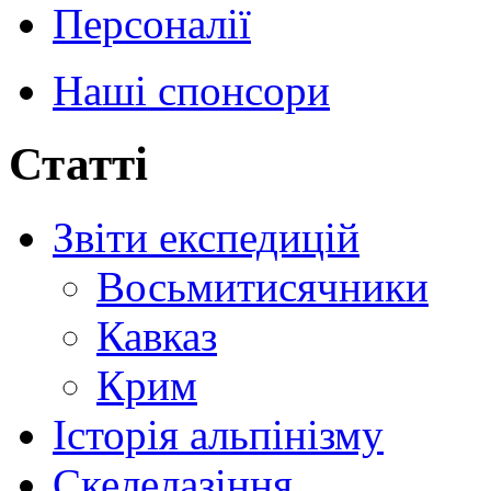
Персоналії
Наші спонсори
Статті
Звіти експедицій
Восьмитисячники
Кавказ
Крим
Історія альпінізму
Скелелазіння