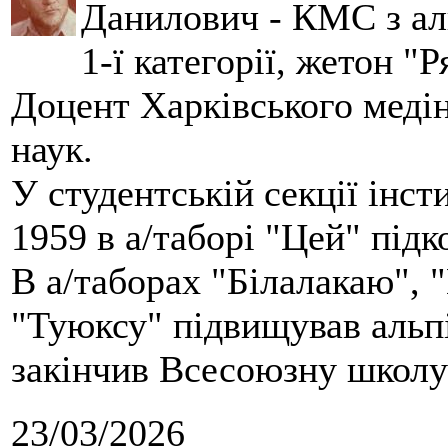
Данилович - КМС з аль
1-ї категорії, жетон "
Доцент Харківського меді
наук.
У студентській секції інст
1959 в а/таборі "Цей" під
В а/таборах "Білалакаю", "
"Туюксу" підвищував альпі
закінчив Всесоюзну школу 
23/03/2026