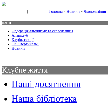
|
Головна
»
Новини
»
Льодолазіння
Свяжитесь с нами
Контакты
ФАСХО
Федерація альпінізму та скелелазіння
Альпклуб
Клуби, секції
СК "Вертикаль"
Новини
Клубне життя
Наші досягнення
Наша бібліотека