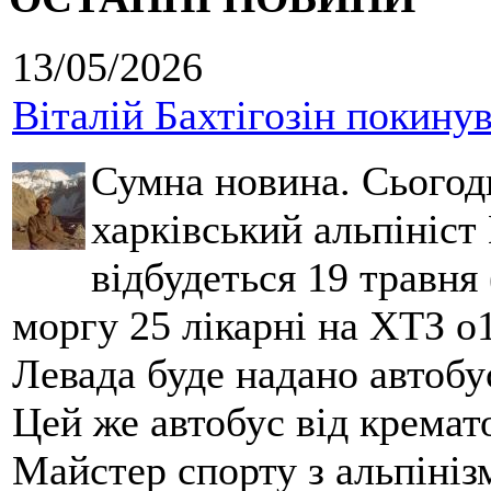
13/05/2026
Віталій Бахтігозін покинув 
Сумна новина. Сьогод
харківський альпініст 
відбудеться 19 травня 
моргу 25 лікарні на ХТЗ о
Левада буде надано автобус
Цей же автобус від кремато
Майстер спорту з альпініз