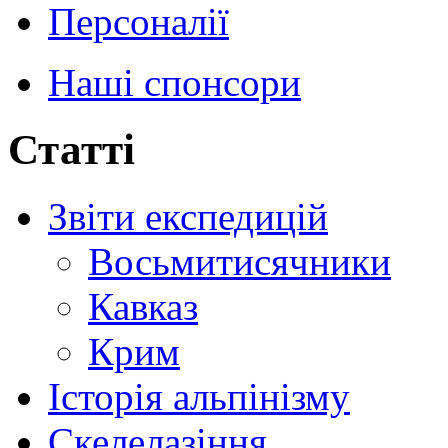
Персоналії
Наші спонсори
Статті
Звіти експедицій
Восьмитисячники
Кавказ
Крим
Історія альпінізму
Скелелазіння