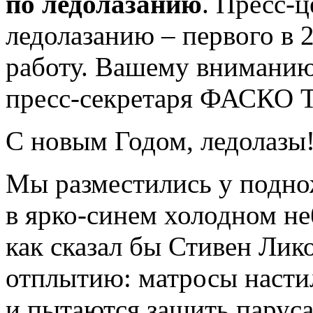
по ледолазанию
. Пресс-
ледолазанию – первого в 
работу. Вашему вниманию
пресс-секретаря ФАСКО Т
С новым Годом, ледолазы
Мы разместились у подно
в ярко-синем холодном не
как сказал бы Стивен Лико
отплытию: матросы насти
и пытаются зашить паруса