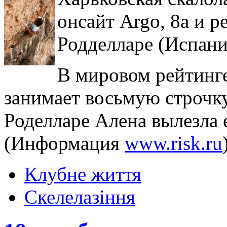
онсайт Argo, 8a и ре
Родделларе (Испани
В мировом рейтинг
занимает восьмую строчку
Роделларе Алена вылезла е
(Информация
www.risk.ru
Клубне життя
Скелелазіння