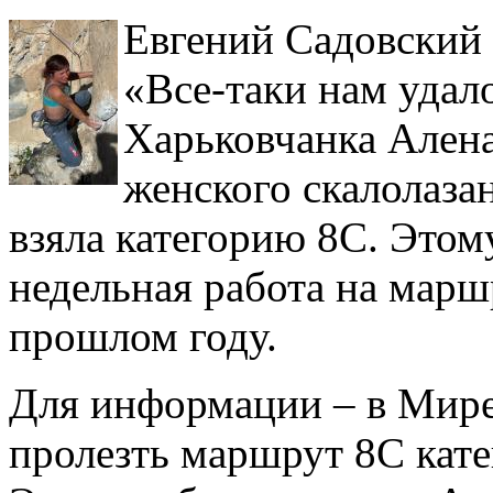
Евгений Садовский
«Все-таки нам удало
Харьковчанка Алена
женского скалолаза
взяла категорию 8С. Этом
недельная работа на маршр
прошлом году.
Для информации – в Мире
пролезть маршрут 8С катег