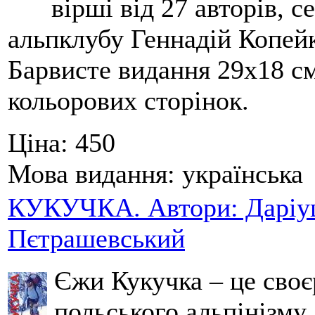
вірші від 27 авторів, с
альпклубу Геннадій Копейк
Барвисте видання 29х18 см,
кольорових сторінок.
Ціна:
450
Мова видання:
українська
КУКУЧКА. Автори: Даріуш
Пєтрашевський
Єжи Кукучка – це своє
польського альпінізму