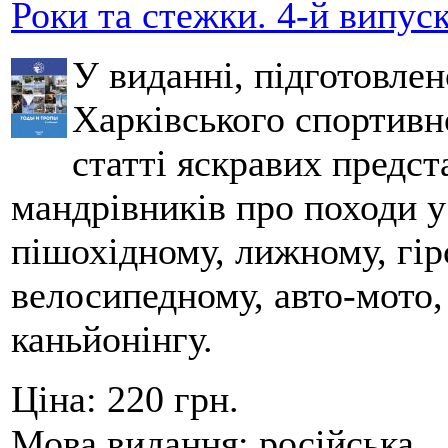
Роки та стежки. 4-й випус
У виданні, підготовле
Харківського спортивно
статті яскравих предст
мандрівників про походи у
пішохідному, лижному, гір
велосипедному, авто-мото,
каньйонінгу.
Ціна:
220 грн.
Мова видання:
російська