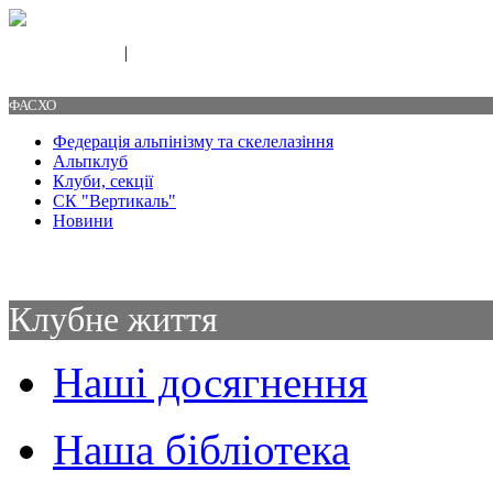
|
Свяжитесь с нами
Контакты
ФАСХО
Федерація альпінізму та скелелазіння
Альпклуб
Клуби, секції
СК "Вертикаль"
Новини
Клубне життя
Наші досягнення
Наша бібліотека