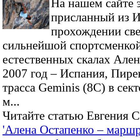
На нашем сайте 
присланный из И
прохождении св
сильнейшой спортсменко
естественных скалах Ален
2007 год – Испания, Пирен
трасса Geminis (8С) в сек
м...
Читайте статью Евгения С
'Алена Остапенко – маршр