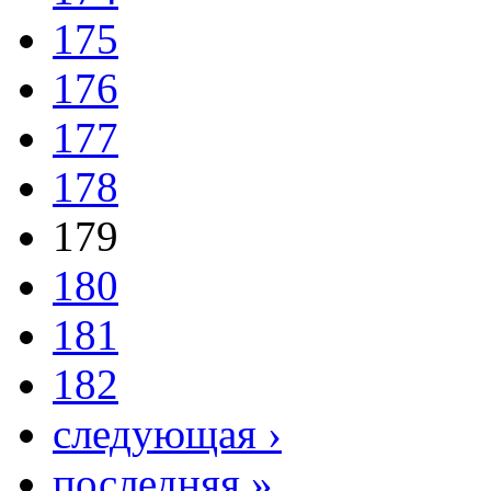
175
176
177
178
179
180
181
182
следующая ›
последняя »