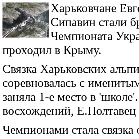
Харьковчане Евг
Сипавин стали 
Чемпионата Укра
проходил в Крыму.
Связка Харьковских альп
соревновалась с имениты
заняла 1-е место в 'школе
восхождений, Е.Полтавец 
Чемпионами стала связка 