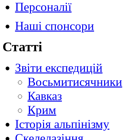
Персоналії
Наші спонсори
Статті
Звіти експедицій
Восьмитисячники
Кавказ
Крим
Історія альпінізму
Скелелазіння