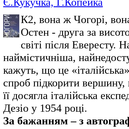
Є.Кукучка, Г.Копейка
К2, вона ж Чогорі, вон
Остен - друга за висот
світі після Евересту. 
наймістичніша, найнедосту
кажуть, що це «італійська
спроб підкорити вершину,
її досягла італійська експ
Дезіо у 1954 році.
За бажанням – з автогр