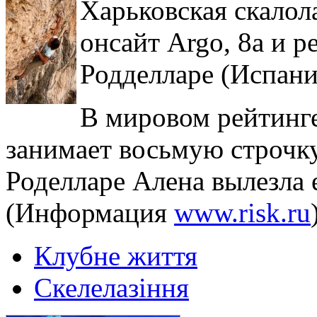
Харьковская скалол
онсайт Argo, 8a и ре
Родделларе (Испани
В мировом рейтинг
занимает восьмую строчку
Роделларе Алена вылезла е
(Информация
www.risk.ru
Клубне життя
Скелелазіння