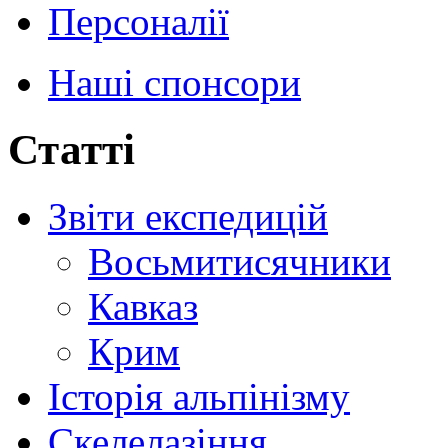
Персоналії
Наші спонсори
Статті
Звіти експедицій
Восьмитисячники
Кавказ
Крим
Історія альпінізму
Скелелазіння