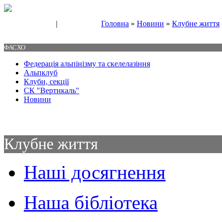
|
Головна
»
Новини
»
Клубне життя
Свяжитесь с нами
Контакты
ФАСХО
Федерація альпінізму та скелелазіння
Альпклуб
Клуби, секції
СК "Вертикаль"
Новини
Клубне життя
Наші досягнення
Наша бібліотека