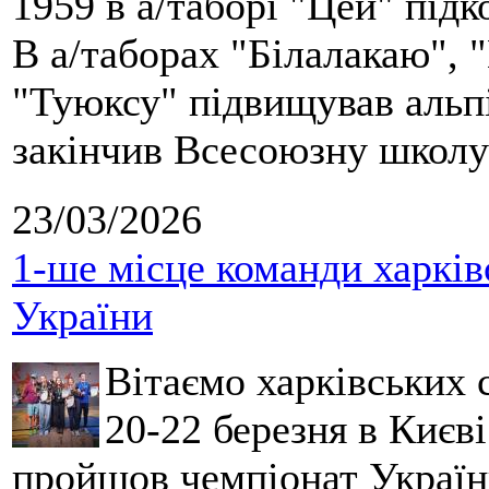
1959 в а/таборі "Цей" під
В а/таборах "Білалакаю", "
"Туюксу" підвищував альпі
закінчив Всесоюзну школу 
23/03/2026
1-ше місце команди харків
України
Вітаємо харківських 
20-22 березня в Києві
пройшов чемпіонат України