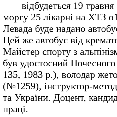
відбудеться 19 травня 
моргу 25 лікарні на ХТЗ о
Левада буде надано автобус
Цей же автобус від кремато
Майстер спорту з альпініз
був удостоєний Почесного
135, 1983 р.), володар жет
(№1259), інструктор-метод
та України. Доцент, кандид
праці.