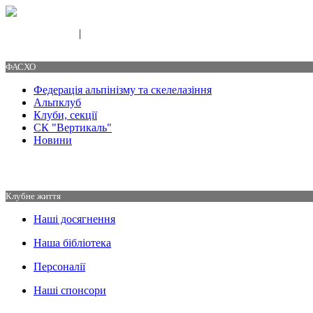
|
Свяжитесь с нами
Контакты
ФАСХО
Федерація альпінізму та скелелазіння
Альпклуб
Клуби, секції
СК "Вертикаль"
Новини
Клубне життя
Наші досягнення
Наша бібліотека
Персоналії
Наші спонсори