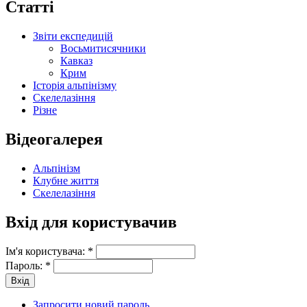
Статті
Звіти експедицій
Восьмитисячники
Кавказ
Крим
Історія альпінізму
Скелелазіння
Різне
Відеогалерея
Альпінізм
Клубне життя
Скелелазіння
Вхід для користувачив
Ім'я користувача:
*
Пароль:
*
Запросити новий пароль