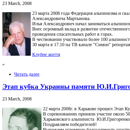
23 March, 2008
23 марта 2008 года Федерация альпинизма и ск
Александровича Мартынова.
Илья Александрович начал заниматься альпинизм
Внес огромный вклад в развитие отечественного
проведения спасательных работ в горах.
В чествовании участвовало более 100 альпини
30 марта в 17.10 на ТВ канале "Симон" репорта
Клубне життя
»
Читать далее
Этап кубка Украины памяти Ю.И.Григ
23 March, 2008
22 марта 2008г. в Харькове прошел Этап 
В соревнованиях приняли участие около 5
Харьковского альпиниста Ю.И.Григоренк
Поздравляем победителей!
Выражаем огромную благодарность участни