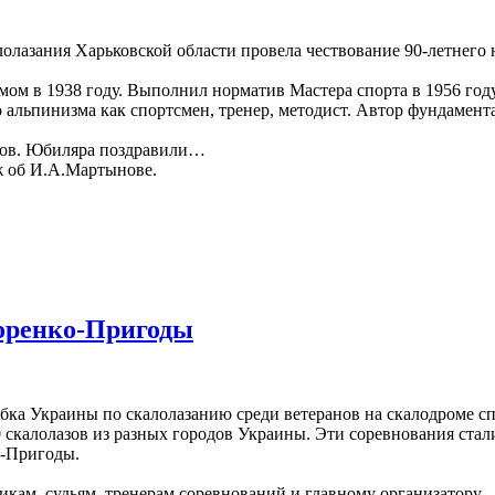
алолазания Харьковской области провела чествование 90-летнег
ом в 1938 году. Выполнил норматив Мастера спорта в 1956 году
 альпинизма как спортсмен, тренер, методист. Автор фундамен
стов. Юбиляра поздравили…
ж об И.А.Мартынове.
оренко-Пригоды
Кубка Украины по скалолазанию среди ветеранов на скалодроме 
0 скалолазов из разных городов Украины. Эти соревнования с
о-Пригоды.
кам, судьям, тренерам соревнований и главному организатору 