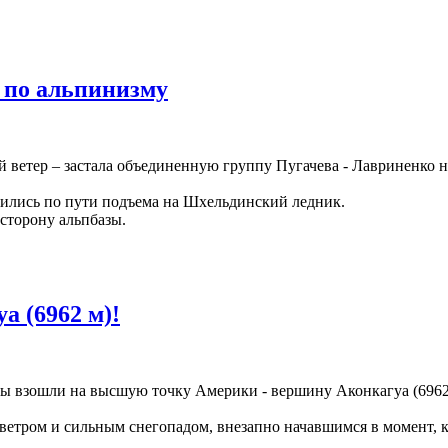
 по альпинизму
ый ветер – застала объединенную группу Пугачева - Лавриненко
тились по пути подъема на Шхельдинский ледник.
 сторону альпбазы.
а (6962 м)!
сты взошли на высшую точку Америки - вершину Аконкагуа (6962
тром и сильным снегопадом, внезапно начавшимся в момент, ко