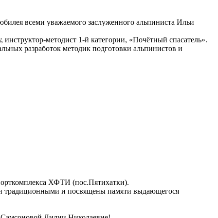
о юбилея всеми уважаемого заслуженного альпиниста Ильи
, инструктор-методист 1-й категории, «Почётный спасатель».
тальных разработок методик подготовки альпинистов и
спорткомплекса ХФТИ (пос.Пятихатки).
тали традиционными и посвящены памяти выдающегося
- Самсоновой Лилии Николаевне!