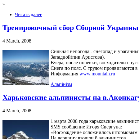
»
Читать далее
Тренировочный сбор Сборной Украины
4 March, 2008
Сильная непогода - снегопад и ураганн
Западной(пик Аристова).
Вчера, после ночевки, восходители спус
Снега по пояс. С трудом продвигаются в
Информация
www.mountain.ru
Альпінізм
Харьковские альпинисты на в.Аконкагу
4 March, 2008
1 марта 2008 года харьковские альпини
SMS сообщение Игоря Свергуна:
«Восхождение осложнилось штормовым ве
На вершину взошли 8 альпинистов.