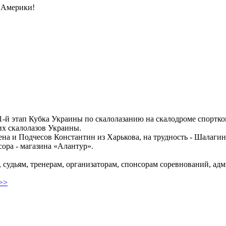
 Америки!
л 1-й этап Кубка Украины по скалолазанию на скалодроме спорт
их скалолазов Украины.
ена и Подчесов Константин из Харькова, на трудность - Шалагин
ора - магазина «Алантур».
 судьям, тренерам, организаторам, спонсорам соревнований, а
>>>