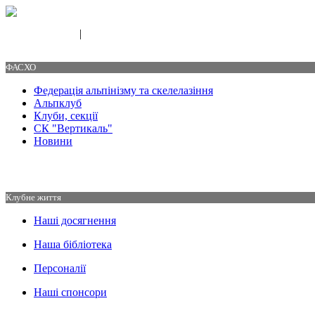
|
Свяжитесь с нами
Контакты
ФАСХО
Федерація альпінізму та скелелазіння
Альпклуб
Клуби, секції
СК "Вертикаль"
Новини
Клубне життя
Наші досягнення
Наша бібліотека
Персоналії
Наші спонсори