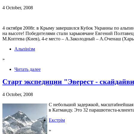
4 October, 2008
4 октября 2008г. в Крыму завершился Кубок Украины по альп
на высоте! Победителями стали харьковчане Евгений Полтавец 
М.Коптева (Киев), 4-е место – А.Заколодный – А.Оченаш (Харь
Альпінізм
»
Читать далее
Старт экспедиции "Эверест - скайдайв
4 October, 2008
С небольшой задержкой, масштабнейшая э
в Катманду. Это 32 парашютиста-клиента
Екстрім
»