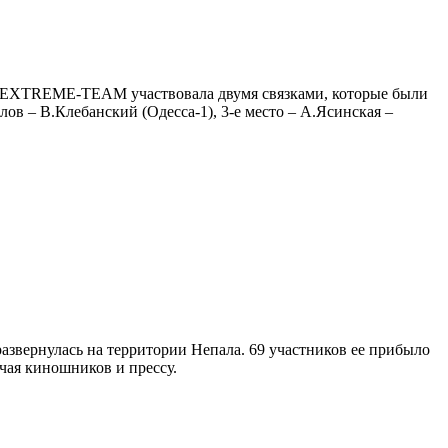
да EXTREME-TEAM участвовала двумя связками, которые были
ов – В.Клебанский (Одесса-1), 3-е место – А.Ясинская –
развернулась на территории Непала. 69 участников ее прибыло
чая киношников и прессу.