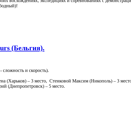
своих восхождениях, экспедициях и соревнованиях с демонстраци
бодный)!
rs (Бельгия).
- сложность и скорость).
ена (Харьков) – 3 место, Стенковой Максим (Никополь) – 3 мест
рий (Днепропетровск) – 5 место.