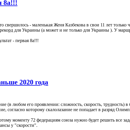
 8а!!!
о свершилось - маленькая Женя Казбекова в свои 11 лет только ч
екорд для Украины (а может и не только для Украины ). У марш
ьтат - первая 8а!!!
ньше 2020 года
зание (в любом его проявлении: сложность, скорость, трудность
ие, согласно которому скалолазание не попадает в разряд Олим
к этому моменту 72 федерациям союза нужно будет решить все з
ансы у "скорости".