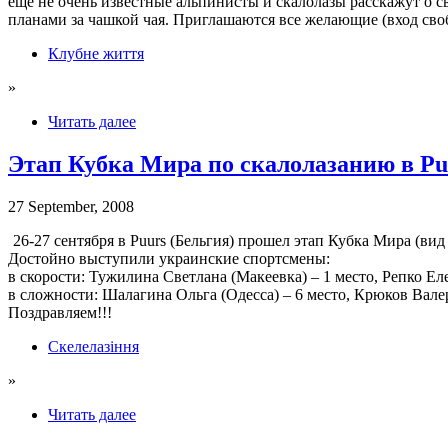
еще не очень известные альпинисты и скалолазы расскажут о 
планами за чашкой чая. Приглашаются все желающие (вход сво
Клубне життя
»
Читать далее
Этап Кубка Мира по скалолазанию в Puu
27 September, 2008
26-27 сентября в Puurs (Бельгия) прошел этап Кубка Мира (вид 
Достойно выступили украинские спортсмены:
в скорости: Тужилина Светлана (Макеевка) – 1 место, Репко Ел
в сложности: Шалагина Ольга (Одесса) – 6 место, Крюков Вале
Поздравляем!!!
Скелелазіння
»
Читать далее