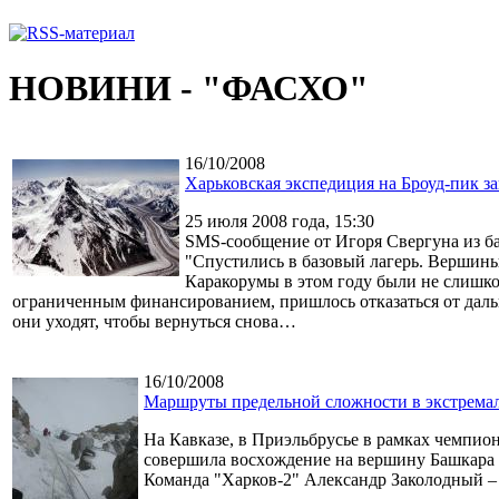
НОВИНИ - "ФАСХО"
16/10/2008
Харьковская экспедиция на Броуд-пик з
25 июля 2008 года, 15:30
SMS-сообщение от Игоря Свергуна из ба
"Спустились в базовый лагерь. Вершины
Каракорумы в этом году были не слишко
ограниченным финансированием, пришлось отказаться от дальн
они уходят, чтобы вернуться снова…
16/10/2008
Маршруты предельной сложности в экстрема
На Кавказе, в Приэльбрусье в рамкаx чемпио
совершила восxождение на вершину Башкара 
Команда "Xарков-2" Александр Заколодный – 