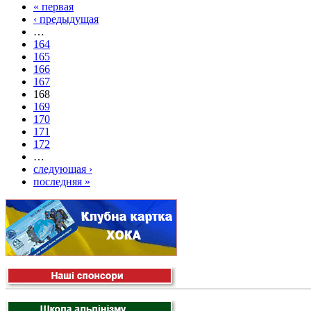
« первая
‹ предыдущая
…
164
165
166
167
168
169
170
171
172
…
следующая ›
последняя »