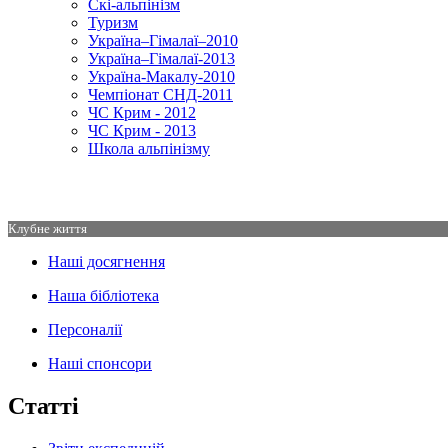
Скі-альпінізм
Туризм
Україна–Гімалаї–2010
Україна–Гімалаї-2013
Україна-Макалу-2010
Чемпіонат СНД-2011
ЧС Крим - 2012
ЧС Крим - 2013
Школа альпінізму
Клубне життя
Наші досягнення
Наша бібліотека
Персоналії
Наші спонсори
Статті