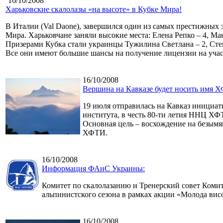
16/10/2008
Харьковские скалолазы «на высоте» в Кубке Мира!
В Италии (Val Daone), завершился один из самых престижных 
Мира. Харьковчане заняли высокие места: Елена Репко – 4, Ма
Призерами Кубка стали украинцы Тужилина Светлана – 2, Сте
Все они имеют большие шансы на получение лицензии на учас
16/10/2008
Вершина на Кавказе будет носить имя 
19 июля отправилась на Кавказ инициат
института, в честь 80-ти летия ННЦ Х
Основная цель – восхождение на безымя
ХФТИ.
16/10/2008
Информация ФАиС Украины:
Комитет по скалолазанию и Тренерский совет Ком
альпинистского сезона в рамках акции «Молода ви
16/10/2008