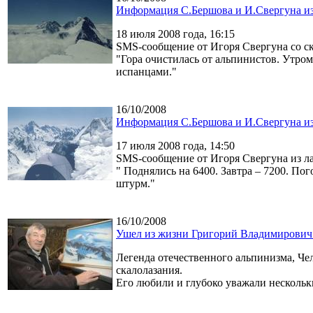
Информация С.Бершова и И.Свергуна из
18 июля 2008 года, 16:15
SMS-сообщение от Игоря Свергуна со ск
"Гора очистилась от альпинистов. Утром
испанцами."
16/10/2008
Информация С.Бершова и И.Свергуна и
17 июля 2008 года, 14:50
SMS-сообщение от Игоря Свергуна из ла
" Поднялись на 6400. Завтра – 7200. По
штурм."
16/10/2008
Ушел из жизни Григорий Владимирович
Легенда отечественного альпинизма, Че
скалолазания.
Его любили и глубоко уважали нескольк