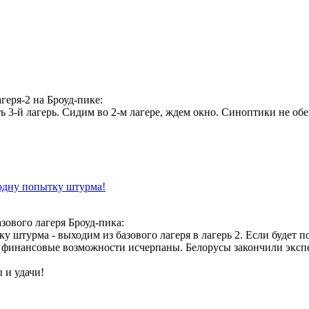
геря-2 на Броуд-пике:
 3-й лагерь. Сидим во 2-м лагере, ждем окно. Синоптики не обе
 одну попытку штурма!
зового лагеря Броуд-пика:
 штурма - выходим из базового лагеря в лагерь 2. Если будет по
 финансовые возможности исчерпаны. Белорусы закончили экспед
 и удачи!