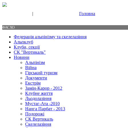
|
Головна
Свяжитесь с нами
Контакты
ФАСХО
Федерація альпінізму та скелелазіння
Альпклуб
Клуби, секції
СК "Вертикаль"
Новини
Альпінізм
Війна
Гірський туризм
Документи
Екстрім
Замін-Карор - 2012
Клубне життя
Льодолазіння
Мустаг-Ата -2010
Нанга Парбат - 2013
Подорожі
СК Вертикаль
Скелелазіння