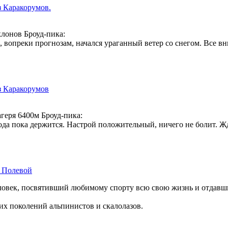
 Каракорумов.
лонов Броуд-пика:
, вопреки прогнозам, начался ураганный ветер со снегом. Все вн
з Каракорумов
геря 6400м Броуд-пика:
года пока держится. Настрой положительный, ничего не болит. 
 Полевой
ловек, посвятивший любимому спорту всю свою жизнь и отдавши
их поколений альпинистов и скалолазов.