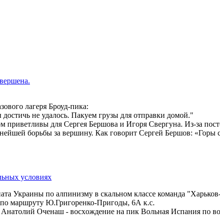
авершена.
зового лагеря Броуд-пика:
 достичь не удалось. Пакуем грузы для отправки домой."
м приветливы для Сергея Бершова и Игоря Свергуна. Из-за пост
ейшей борьбы за вершину. Как говорит Сергей Бершов: «Горы ст
льных условиях
ната Украины по алпинизму в скальном классе команда "Xарько
по маршруту Ю.Григоренко-Пригоды, 6А к.с.
Анатолий Оченаш - восxождение на пик Вольная Испания по вост