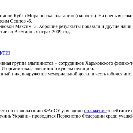
этапов Кубка Мира по скалолазанию (скорость). На очень высоко
ксим Осипов -6.
нковой Максим -3. Хорошие результаты показали и другие наши 
тие во Всемирных играх 2009 года.
ХФТИ!
ивная группа альпинистов – сотрудников Харьковского физико-т
ФТИ организовала альпинистскую экспедицию.
нный пик, водружение мемориальной доски в честь юбилея инст
итета по скалолазанию ФАиСУ утвердили
положение
о рейтинге 
сочинь України» проводится Первенство Федерации среди учаще