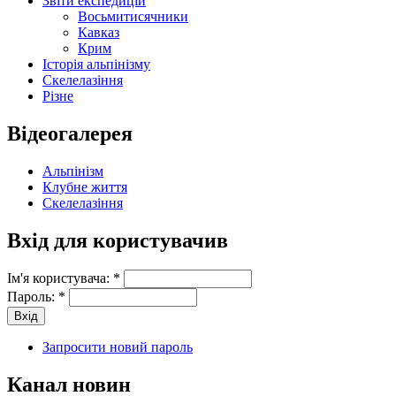
Звіти експедицій
Восьмитисячники
Кавказ
Крим
Історія альпінізму
Скелелазіння
Різне
Відеогалерея
Альпінізм
Клубне життя
Скелелазіння
Вхід для користувачив
Ім'я користувача:
*
Пароль:
*
Запросити новий пароль
Канал новин