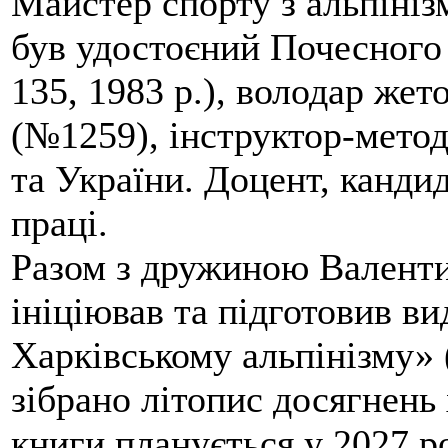
Майстер спорту з альпініз
був удостоєний Почесного
135, 1983 р.), володар жет
(№1259), інструктор-метод
та України. Доцент, кандид
праці.
Разом з дружиною Валенти
ініціював та підготовив ви
Харківському альпінізму» 
зібрано літопис досягнень 
книги планується у 2027 р