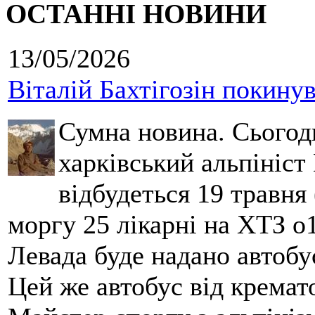
ОСТАННІ НОВИНИ
13/05/2026
Віталій Бахтігозін покинув 
Сумна новина. Сьогод
харківський альпініст 
відбудеться 19 травня 
моргу 25 лікарні на ХТЗ о
Левада буде надано автобус
Цей же автобус від кремато