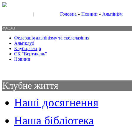
|
Головна
»
Новини
»
Альпінізм
Свяжитесь с нами
Контакты
ФАСХО
Федерація альпінізму та скелелазіння
Альпклуб
Клуби, секції
СК "Вертикаль"
Новини
Клубне життя
Наші досягнення
Наша бібліотека