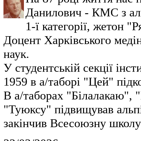
Данилович - КМС з аль
1-ї категорії, жетон "
Доцент Харківського меді
наук.
У студентській секції інст
1959 в а/таборі "Цей" під
В а/таборах "Білалакаю", "
"Туюксу" підвищував альпі
закінчив Всесоюзну школу 