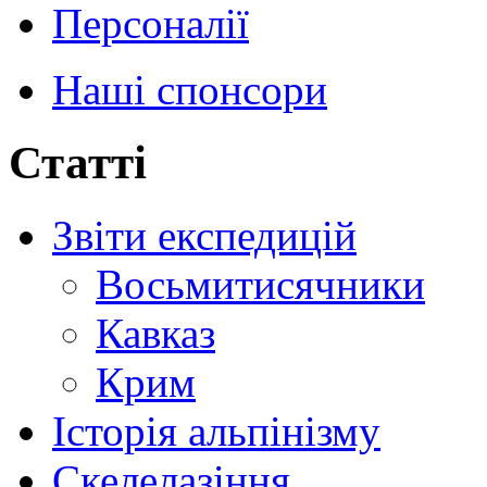
Персоналії
Наші спонсори
Статті
Звіти експедицій
Восьмитисячники
Кавказ
Крим
Історія альпінізму
Скелелазіння