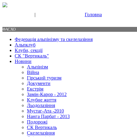
|
Головна
Свяжитесь с нами
Контакты
ФАСХО
Федерація альпінізму та скелелазіння
Альпклуб
Клуби, секції
СК "Вертикаль"
Новини
Альпінізм
Війна
Гірський туризм
Документи
Екстрім
Замін-Карор - 2012
Клубне життя
Льодолазіння
Мустаг-Ата -2010
Нанга Парбат - 2013
Подорожі
СК Вертикаль
Скелелазіння