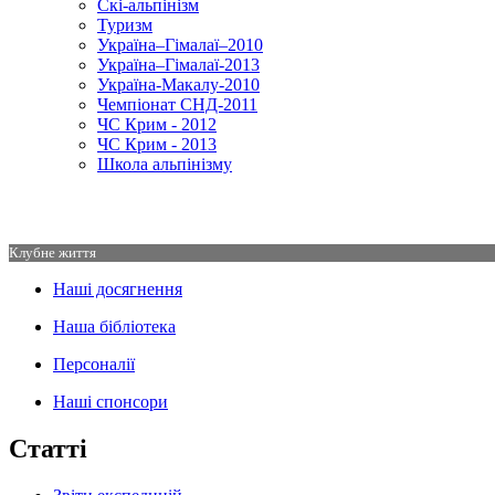
Скі-альпінізм
Туризм
Україна–Гімалаї–2010
Україна–Гімалаї-2013
Україна-Макалу-2010
Чемпіонат СНД-2011
ЧС Крим - 2012
ЧС Крим - 2013
Школа альпінізму
Клубне життя
Наші досягнення
Наша бібліотека
Персоналії
Наші спонсори
Статті