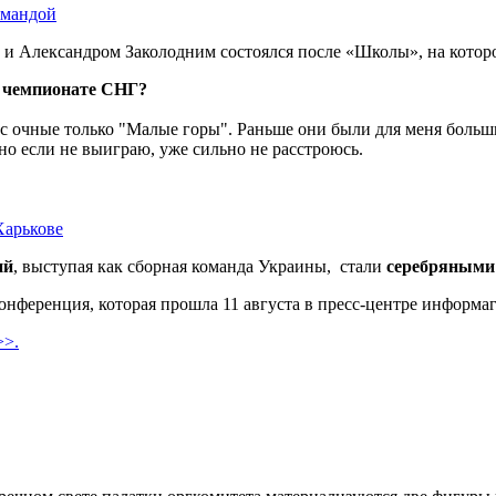
омандой
и Александром Заколодним состоялся после «Школы», на которой
в чемпионате СНГ?
нас очные только "Малые горы". Раньше они были для меня больш
но если не выиграю, уже сильно не расстроюсь.
Харькове
ий
, выступая как сборная команда Украины, стали
серебряными
нференция, которая прошла 11 августа в пресс-центре информа
>>.