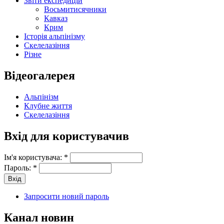
Звіти експедицій
Восьмитисячники
Кавказ
Крим
Історія альпінізму
Скелелазіння
Різне
Відеогалерея
Альпінізм
Клубне життя
Скелелазіння
Вхід для користувачив
Ім'я користувача:
*
Пароль:
*
Запросити новий пароль
Канал новин