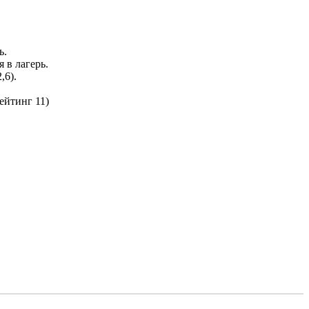
ь.
 в лагерь.
,6).
ейтинг 11)