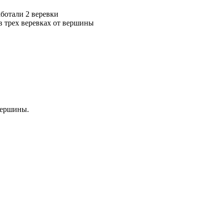
аботали 2 веревки
в трех веревках от вершины
 вершины.