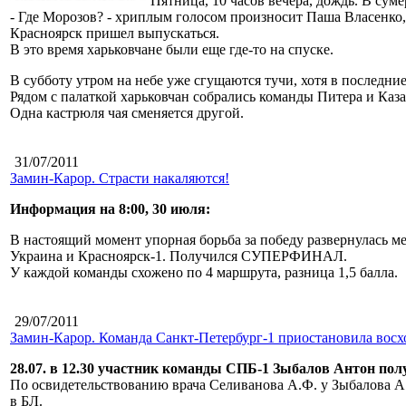
Пятница, 10 часов вечера, дождь. В су
- Где Морозов? - хриплым голосом произносит Паша Власенко
Красноярск пришел выпускаться.
В это время харьковчане были еще где-то на спуске.
В субботу утром на небе уже сгущаются тучи, хотя в последни
Рядом с палаткой харьковчан собрались команды Питера и Каза
Одна кастрюля чая сменяется другой.
31/07/2011
Замин-Карор. Страсти накаляются!
Информация на 8:00, 30 июля:
В настоящий момент упорная борьба за победу развернулась м
Украина и Красноярск-1. Получился СУПЕРФИНАЛ.
У каждой команды схожено по 4 маршрута, разница 1,5 балла.
29/07/2011
Замин-Карор. Команда Санкт-Петербург-1 приостановила вос
28.07. в 12.30 участник команды СПБ-1 Зыбалов Антон пол
По освидетельствованию врача Селиванова А.Ф. у Зыбалова А.
в БЛ.