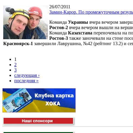
26/07/2011
Замин-Карор. По промежуточным резуль
Команда
Украины
вчера вечером заверш
Ростов-2
вчера вечером вышли на вершин
Команда
Казахстана
переночевала на по
Ростов-3
также заночевали на стене пос
Красноярск-1
завершили Лаврушина, №42 (рейтинг 13.2) и се
1
2
3
следующая ›
последняя »