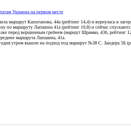
татам Украина на первом месте
ила маршрут Капитанова, 44а (рейтинг 14,4) и вернулась в лагер
у по маршруту Лапшина 41а (рейтинг 10,8) и сейчас спускаются
лке перед вершинным гребнем (маршут Шрамко, 43б, рейтинг 12
ередине маршрута Лапшина, 41а.
годня утром вышли на подход под маршрут №38 С. Зандера 5Б (р