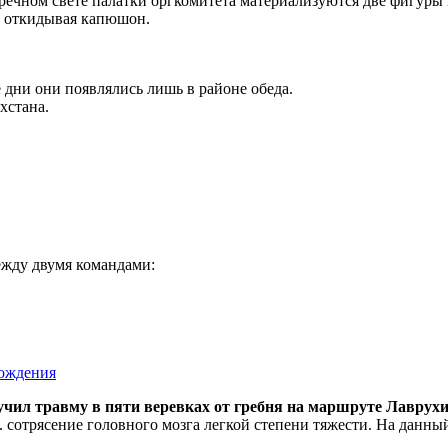
меречном свете палатки оргкомитета материализуются две фигуры
, откидывая капюшон.
е дни они появлялись лишь в районе обеда.
хстана.
ежду двумя командами:
хождения
учил травму в пяти веревках от гребня на маршруте Лаврухи
 сотрясение головного мозга легкой степени тяжести. На данный