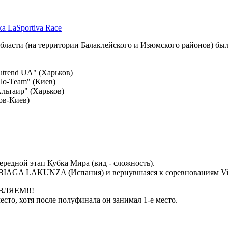
а LaSportiva Race
 области (на территории Балаклейского и Изюмского районов) б
utrend UA" (Харьков)
ilo-Team" (Киев)
Альтаир" (Харьков)
ов-Киев)
ередной этап Кубка Мира (вид - сложность).
BIAGA LAKUNZA (Испания) и вернувшаяся к соревнованиям Vidm
АВЛЯЕМ!!!
сто, хотя после полуфинала он занимал 1-е место.