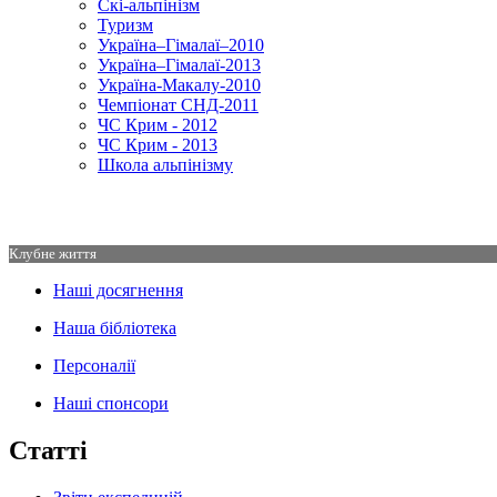
Скі-альпінізм
Туризм
Україна–Гімалаї–2010
Україна–Гімалаї-2013
Україна-Макалу-2010
Чемпіонат СНД-2011
ЧС Крим - 2012
ЧС Крим - 2013
Школа альпінізму
Клубне життя
Наші досягнення
Наша бібліотека
Персоналії
Наші спонсори
Статті