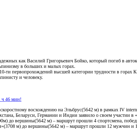
надежных как Василий Григорьевич Бойко, который погиб в авт
пинизму в больших и малых горах.
10-ти первопрохождений высшей категории трудности в горах К
пинисту и человеку.
 ч 46 мин!
о скоростному восхождению на Эльбрус(5642 м) в рамках IV inte
хстана, Беларуси, Германии и Индии заявило о своем участии в «
00м) до вершины(5642 м) – маршрут прошли 4 спортсмена, победи
и»(3708 м) до вершины(5642 м) – маршрут прошли 12 мужчин и 