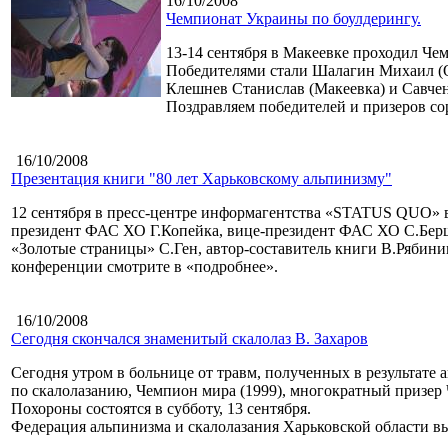
16/10/2008
Чемпионат Украины по боулдерингу.
13-14 сентября в Макеевке проходил Че
Победителями стали Шалагин Михаил (Од
Клешнев Станислав (Макеевка) и Савче
Поздравляем победителей и призеров с
16/10/2008
Презентация книги "80 лет Харьковскому альпинизму"
12 сентября в пресс-центре информагентства «STATUS QUO» в
президент ФАС ХО Г.Копейка, вице-президент ФАС ХО С.Бершо
«Золотые страницы» С.Ген, автор-составитель книги В.Рябин
конференции смотрите в «подробнее».
16/10/2008
Сегодня скончался знаменитый скалолаз В. Захаров
Сегодня утром в больнице от травм, полученных в результате
по скалолазанию, Чемпион мира (1999), многократный призер
Похороны состоятся в субботу, 13 сентября.
Федерация альпинизма и скалолазания Харьковской области в