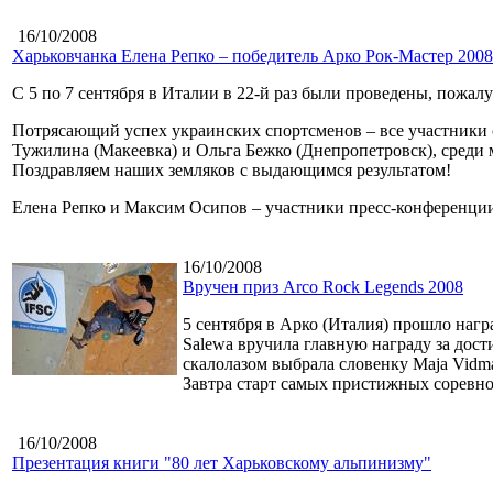
16/10/2008
Харьковчанка Елена Репко – победитель Арко Рок-Мастер 2008
С 5 по 7 сентября в Италии в 22-й раз были проведены, пожал
Потрясающий успех украинских спортсменов – все участники со
Тужилина (Макеевка) и Ольга Бежко (Днепропетровск), среди 
Поздравляем наших земляков с выдающимся результатом!
Елена Репко и Максим Осипов – участники пресс-конференции
16/10/2008
Вручен приз Arco Rock Legends 2008
5 сентября в Арко (Италия) прошло наг
Salewa вручила главную награду за дос
скалолазом выбрала словенку Maja Vidma
Завтра старт самых пристижных соревно
16/10/2008
Презентация книги "80 лет Харьковскому альпинизму"