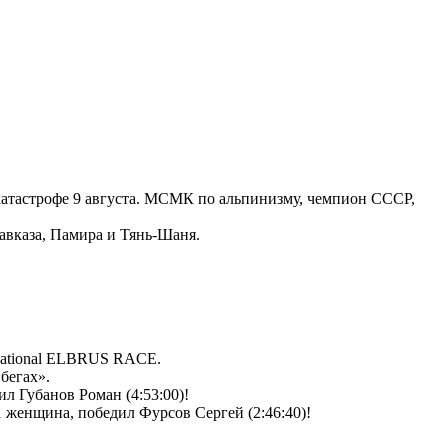
окатастрофе 9 августа. МСМК по альпинизму, чемпион СССР,
авказа, Памира и Тянь-Шаня.
rnational ELBRUS RACE.
бегах».
л Губанов Роман (4:53:00)!
1 женщина, победил Фурсов Сергей (2:46:40)!