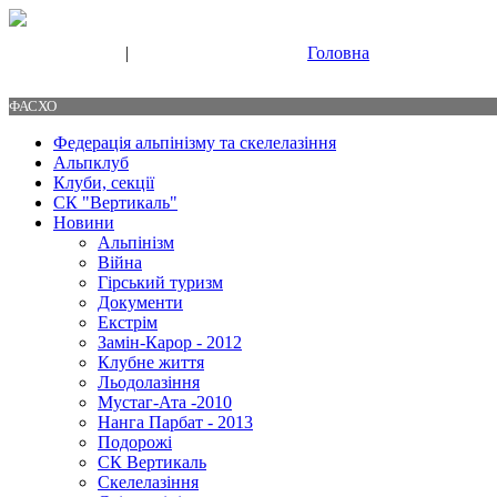
|
Головна
Свяжитесь с нами
Контакты
ФАСХО
Федерація альпінізму та скелелазіння
Альпклуб
Клуби, секції
СК "Вертикаль"
Новини
Альпінізм
Війна
Гірський туризм
Документи
Екстрім
Замін-Карор - 2012
Клубне життя
Льодолазіння
Мустаг-Ата -2010
Нанга Парбат - 2013
Подорожі
СК Вертикаль
Скелелазіння