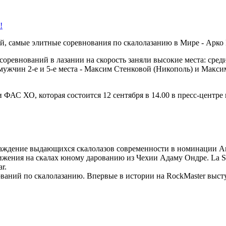
!
уй, самые элитные соревнования по скалолазанию в Мире - Арко
ревнований в лазании на скорость заняли высокие места: среди ж
мужчин 2-е и 5-е места - Максим Стенковой (Никополь) и Макси
 ФАС ХО, которая состоится 12 сентября в 14.00 в пресс-цент
раждение выдающихся скалолазов современности в номинации Ar
тижения на скалах юному дарованию из Чехии Адаму Ондре. La 
r.
ваний по скалолазанию. Впервые в истории на RockMaster высту