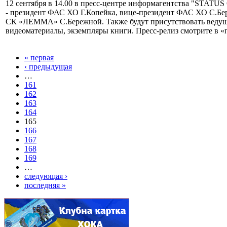
12 сентября в 14.00 в пресс-центре информагентства "STATUS
- президент ФАС ХО Г.Копейка, вице-президент ФАС ХО С.Бер
СК «ЛЕММА» С.Бережной. Также будут присутствовать ведущи
видеоматериалы, экземпляры книги. Пресс-релиз смотрите в «
« первая
‹ предыдущая
…
161
162
163
164
165
166
167
168
169
…
следующая ›
последняя »