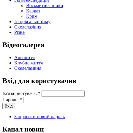
Звіти експедицій
Восьмитисячники
Кавказ
Крим
Історія альпінізму
Скелелазіння
Різне
Відеогалерея
Альпінізм
Клубне життя
Скелелазіння
Вхід для користувачив
Ім'я користувача:
*
Пароль:
*
Запросити новий пароль
Канал новин