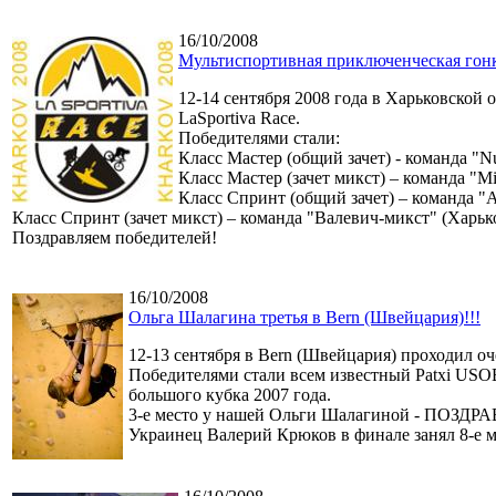
16/10/2008
Мультиспортивная приключенческая гонк
12-14 сентября 2008 года в Харьковской
LaSportiva Race.
Победителями стали:
Класс Мастер (общий зачет) - команда "N
Класс Мастер (зачет микст) – команда "M
Класс Спринт (общий зачет) – команда "
Класс Спринт (зачет микст) – команда "Валевич-микст" (Харьк
Поздравляем победителей!
16/10/2008
Ольга Шалагина третья в Bern (Швейцария)!!!
12-13 сентября в Bern (Швейцария) проходил оч
Победителями стали всем известный Patxi USO
большого кубка 2007 года.
3-е место у нашей Ольги Шалагиной - ПОЗДР
Украинец Валерий Крюков в финале занял 8-е ме