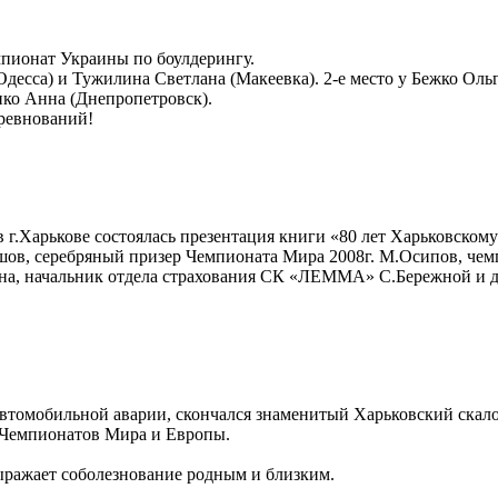
мпионат Украины по боулдерингу.
есса) и Тужилина Светлана (Макеевка). 2-е место у Бежко Ольги
нко Анна (Днепропетровск).
оревнований!
 г.Харькове состоялась презентация книги «80 лет Харьковском
в, серебряный призер Чемпионата Мира 2008г. М.Осипов, чемп
ина, начальник отдела страхования СК «ЛЕММА» С.Бережной и д
 автомобильной аварии, скончался знаменитый Харьковский скал
 Чемпионатов Мира и Европы.
ыражает соболезнование родным и близким.