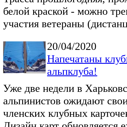
белой краской - можно тр
участия ветераны (дистанц
20/04/2020
Напечатаны клуб
альпклуба!
Уже две недели в Харьков
альпинистов ожидают свои
членских клубных карточе
Дизайн карт обновляется е