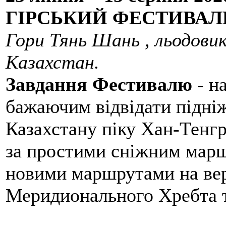
ГІРСЬКИЙ ФЕСТИВАЛЬ 20
Гори Тянь Шань , льодовик
Казахстан.
Завдання Фестивалю
- н
бажаючим відвідати підн
Казахстану піку Хан-Тенгр
за простими сніжним марш
новими маршрутами на ве
Меридионального Хребта т