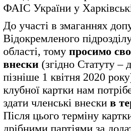
ФАІС України у Харківськ
До участі в змаганнях доп
Відокремленого підрозділ
області, тому
просимо сво
внески
(згідно Статуту – д
пізніше 1 квітня 2020 року
клубної картки нам потріб
здати членські внески
в те
Після цього терміну картк
дрібними партіями за дода