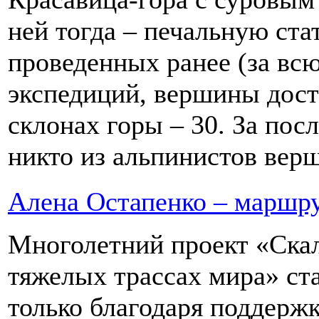
ней тогда – печальную ста
проведенных ранее (за вс
экспедиций, вершины дост
склонах горы – 30. За пос
никто из альпинистов верш
Алена Остапенко – маршру
Многолетний проект «Ска
тяжелых трассах мира» ста
только благодаря поддержк