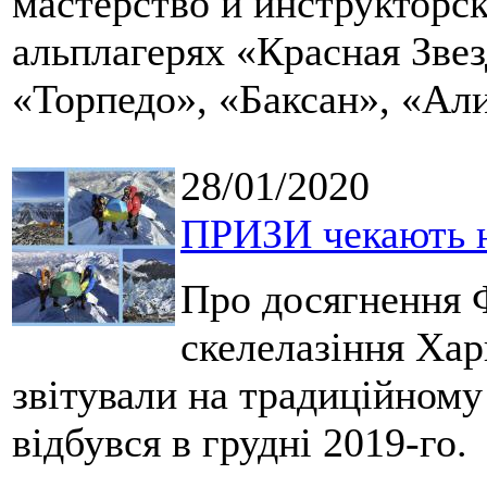
мастерство и инструкторс
альплагерях «Красная Звез
«Торпедо», «Баксан», «Ал
28/01/2020
ПРИЗИ чекають н
Про досягнення Ф
скелелазіння Хар
звітували на традиційному
відбувся в грудні 2019-го.