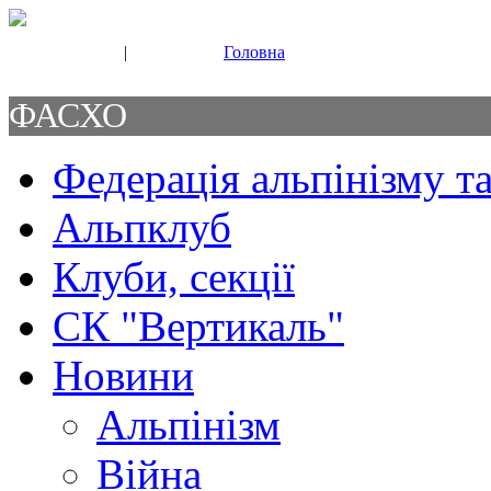
|
Головна
Свяжитесь с нами
Контакты
ФАСХО
Федерація альпінізму та
Альпклуб
Клуби, секції
СК "Вертикаль"
Новини
Альпінізм
Війна