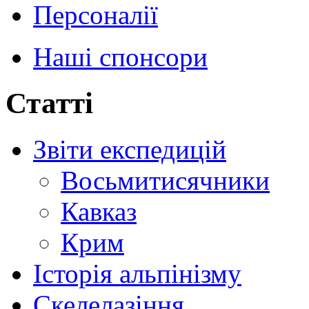
Персоналії
Наші спонсори
Статті
Звіти експедицій
Восьмитисячники
Кавказ
Крим
Історія альпінізму
Скелелазіння