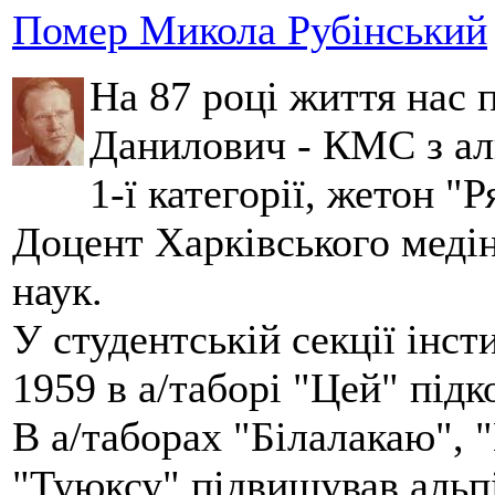
Помер Микола Рубінський
На 87 році життя нас
Данилович - КМС з аль
1-ї категорії, жетон "
Доцент Харківського меді
наук.
У студентській секції інст
1959 в а/таборі "Цей" під
В а/таборах "Білалакаю", "
"Туюксу" підвищував альпі