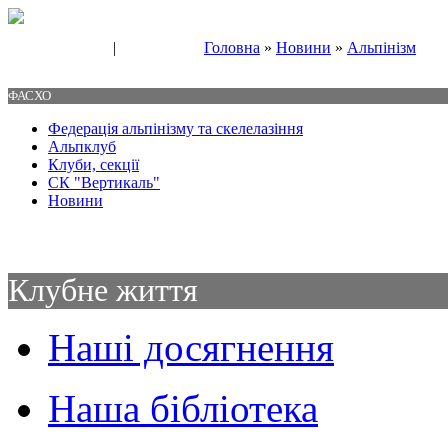
|
Головна
»
Новини
»
Альпінізм
Свяжитесь с нами
Контакты
ФАСХО
Федерація альпінізму та скелелазіння
Альпклуб
Клуби, секції
СК "Вертикаль"
Новини
Клубне життя
Наші досягнення
Наша бібліотека