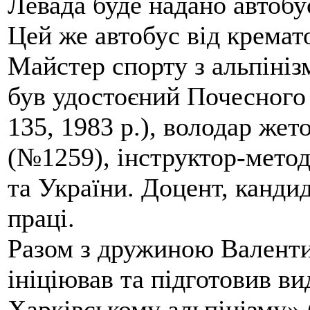
Левада буде надано автобус
Цей же автобус від кремато
Майстер спорту з альпініз
був удостоєний Почесного
135, 1983 р.), володар жет
(№1259), інструктор-метод
та України. Доцент, кандид
праці.
Разом з дружиною Валенти
ініціював та підготовив ви
Харківському альпінізму» 