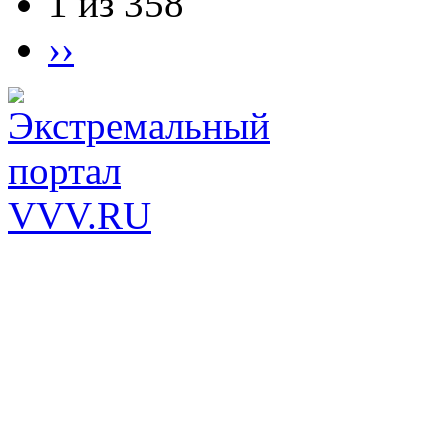
1 из 358
››