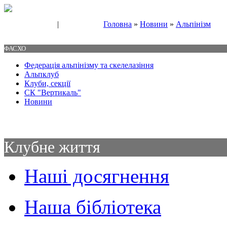
|
Головна
»
Новини
»
Альпінізм
Свяжитесь с нами
Контакты
ФАСХО
Федерація альпінізму та скелелазіння
Альпклуб
Клуби, секції
СК "Вертикаль"
Новини
Клубне життя
Наші досягнення
Наша бібліотека