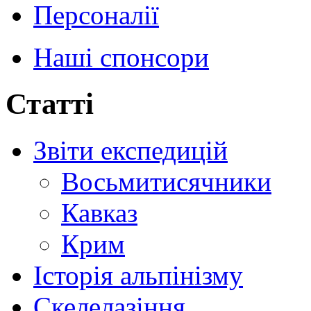
Персоналії
Наші спонсори
Статті
Звіти експедицій
Восьмитисячники
Кавказ
Крим
Історія альпінізму
Скелелазіння