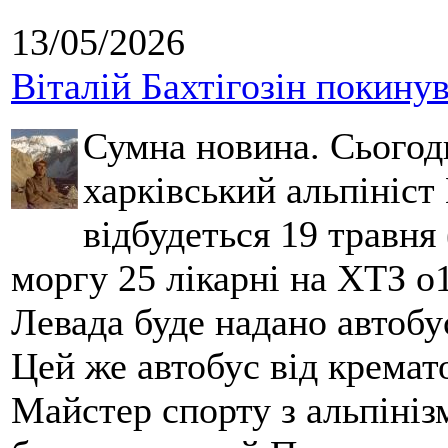
13/05/2026
Віталій Бахтігозін покинув 
Сумна новина. Сьогод
харківський альпініст 
відбудеться 19 травня 
моргу 25 лікарні на ХТЗ о
Левада буде надано автобус
Цей же автобус від кремато
Майстер спорту з альпініз