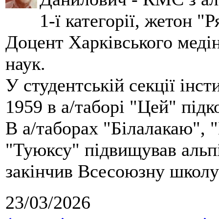
1-ї категорії, жетон "
Доцент Харківського меді
наук.
У студентській секції інст
1959 в а/таборі "Цей" під
В а/таборах "Білалакаю", "
"Туюксу" підвищував альпі
закінчив Всесоюзну школу 
23/03/2026