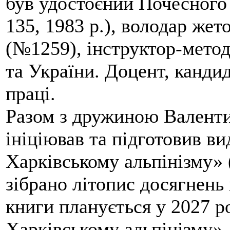
був удостоєний Почесного
135, 1983 р.), володар жет
(№1259), інструктор-метод
та України. Доцент, кандид
праці.
Разом з дружиною Валенти
ініціював та підготовив ви
Харківському альпінізму» 
зібрано літопис досягнень 
книги планується у 2027 р
Харківському альпінізму».