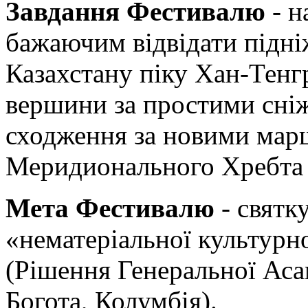
Завдання Фестивалю
- н
бажаючим відвідати підн
Казахстану піку Хан-Тенгр
вершини за простими сні
сходження за новими мар
Меридионального Хребта т
Мета Фестивалю
- святк
«нематеріальної культурн
(Рішення Генеральної Ас
Богота, Колумбія).