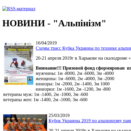
НОВИНИ - "Альпінізм"
16/04/2019
Схемы трасс Кубка Украины по технике альпи
20-21 апреля 2019г в Харькове на скалодроме 
Внимание!!! Призовой фонд сформирован из 
мужчины: 1м -8000, 2м -6000, 3м -4000
женщины: 1м -6000, 2м -4000, 3м -2000
юниоры: 1м -2000, 2м -1400, 3м 1000
юниорки: 1м -1600, 2м -1200, 3м -800
ветераны муж: 1м -1400, 2м -1000, 3м -600
ветераны жен: 1м -1400, 2м -1000, 3м -600
25/03/2019
Кубок Украины 2019 по альпинизму пам
20-21 апреля 2019г в Харькове на скало