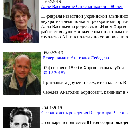
11/02/2019
Алле Васильевне Стрельниковой – 80 лет
11 февраля известной украинской альпинист
двукратная чемпионка и трехкратный приз
Алла Васильевна родилась в г.Изюм Харьков
работает ведущим инженером по летным ис
самолетов АН и в полетах по установлению
05/02/2019
Вечер памяти Анатолия Лебедева.
07 февраля в 18:00 в Харьковском клубе а
30.12.2018).
Приглашаем друзей и всех, кто знал его. В
Лебедев Анатолий Борисович, кандидат в 
25/01/2019
Сегодня день рождения Владимира Высоцк
25 января исполняется
81 год со дня рож