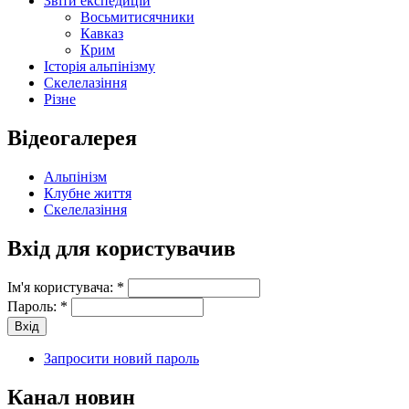
Звіти експедицій
Восьмитисячники
Кавказ
Крим
Історія альпінізму
Скелелазіння
Різне
Відеогалерея
Альпінізм
Клубне життя
Скелелазіння
Вхід для користувачив
Ім'я користувача:
*
Пароль:
*
Запросити новий пароль
Канал новин