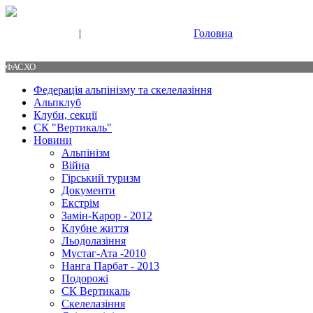
|
Головна
Свяжитесь с нами
Контакты
ФАСХО
Федерація альпінізму та скелелазіння
Альпклуб
Клуби, секції
СК "Вертикаль"
Новини
Альпінізм
Війна
Гірський туризм
Документи
Екстрім
Замін-Карор - 2012
Клубне життя
Льодолазіння
Мустаг-Ата -2010
Нанга Парбат - 2013
Подорожі
СК Вертикаль
Скелелазіння