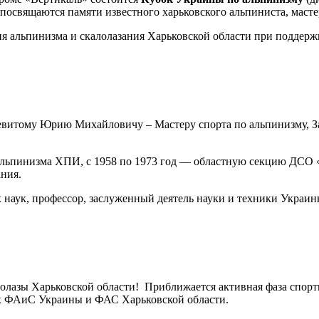
о посвящаются памяти известного харьковского альпиниста, маст
я альпинизма и скалолазания Харьковской области при поддер
ацевитому Юрию Михайловичу – Мастеру спорта по альпинизму, 
 альпинизма ХПИ, с 1958 по 1973 год — областную секцию ДСО «
ания.
аук, профессор, заслуженный деятель науки и техники Украины,
олазы Харьковской области! Приближается активная фаза спорт
х ФАиС Украины и ФАС Харьковской области.