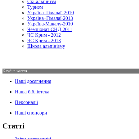
Скі-альпінізм
Туризм
Україна–Гімалаї–2010
Україна–Гімалаї-2013
Україна-Макалу-2010
Чемпіонат СНД-2011
ЧС Крим - 2012
ЧС Крим - 2013
Школа альпінізму
Клубне життя
Наші досягнення
Наша бібліотека
Персоналії
Наші спонсори
Статті