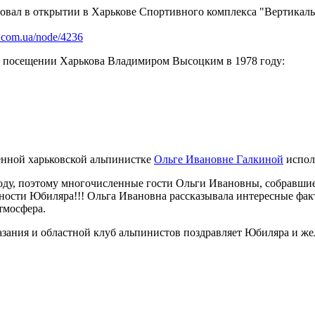
твовал в открытии в Харькове Спортивного комплекса "Вертикал
ub.com.ua/node/4236
 о посещении Харькова Владимиром Высоцким в 1978 году:
женной харьковской альпинистке
Ольге Ивановне Галкиной
исполн
году, поэтому многочисленные гости Ольги Ивановны, собравшие
ности Юбиляра!!! Ольга Ивановна рассказывала интересные факт
тмосфера.
зания и областной клуб альпинистов поздравляет Юбиляра и же