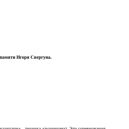
памяти
Игоря Свергуна
.
исциплина – техника альпинизма). Эти соревнования