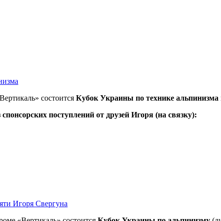
низма
«Вертикаль» состоится
Кубок Украины по технике альпинизма
спонсорских поступлений от друзей Игоря (на связку):
яти Игоря Свергуна
дроме «Вертикаль» состоится
Кубок Украины по альпинизму
(д