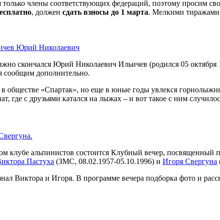
 только члены соответствующих федераций, поэтому просим свое
есплатно
, должен
сдать взносы до 1 марта
. Мелкими тиражами 
ьичев Юрий Николаевич
стижно скончался Юрий Николаевич Ильичев (родился 05 октября
я сообщим дополнительно.
обществе «Спартак», но еще в юные годы увлекся горнолыжным
т, где с друзьями катался на лыжах – и вот такое с ним случилос
Свергуна.
вском клубе альпинистов состоится Клубный вечер, посвященный 
иктора Пастуха
(ЗМС, 08.02.1957-05.10.1996) и
Игоря Свергуна
знал Виктора и Игоря. В программе вечера подборка фото и рас