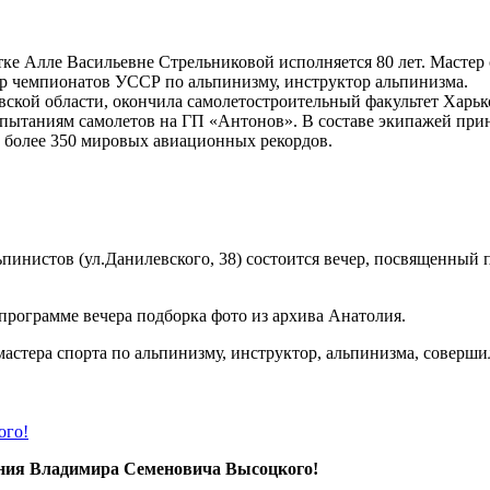
ке Алле Васильевне Стрельниковой исполняется 80 лет. Мастер 
ер чемпионатов УССР по альпинизму, инструктор альпинизма.
ской области, окончила самолетостроительный факультет Харько
пытаниям самолетов на ГП «Антонов». В составе экипажей прин
 более 350 мировых авиационных рекордов.
льпинистов (ул.Данилевского, 38) состоится вечер, посвященный
 программе вечера подборка фото из архива Анатолия.
мастера спорта по альпинизму, инструктор, альпинизма, соверш
ого!
дения Владимира Семеновича Высоцкого!