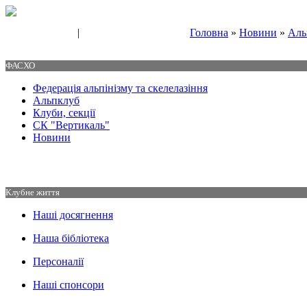
|
Головна
»
Новини
»
Аль
Свяжитесь с нами
Контакты
ФАСХО
Федерація альпінізму та скелелазіння
Альпклуб
Клуби, секції
СК "Вертикаль"
Новини
Клубне життя
Наші досягнення
Наша бібліотека
Персоналії
Наші спонсори