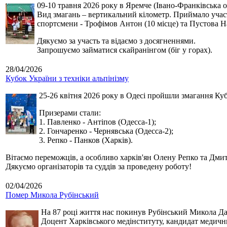
09-10 травня 2026 року в Яремче (Івано-Франківська о
Вид змагань – вертикальний кілометр. Приймало участь
спортсмени - Трофімов Антон (10 місце) та Пустова Нат
Дякуємо за участь та відаємо з досягненнями.
Запрошуємо займатися скайранінгом (біг у горах).
28/04/2026
Кубок України з техніки альпінізму
25-26 квітня 2026 року в Одесі пройшли змагання Кубк
Призерами стали:
1. Павленко - Антіпов (Одесса-1);
2. Гончаренко - Чернявська (Одесса-2);
3. Репко - Панков (Харків).
Вітаємо переможців, а особливо харків'ян Олену Репко та Дмит
Дякуємо організаторів та суддів за проведену роботу!
02/04/2026
Помер Микола Рубінський
На 87 році життя нас покинув Рубінський Микола Дан
Доцент Харківського медінституту, кандидат медичн