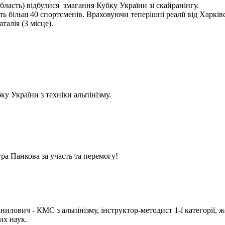
бласть) відбулися змагання Кубку України зі скайранінгу.
 більш 40 спортсменів. Враховуючи теперішні реалії від Харківс
алія (3 місце).
у України з техніки альпінізму.
ра Панкова за участь та перемогу!
илович - КМС з альпінізму, інструктор-методист 1-ї категорії, ж
их наук.