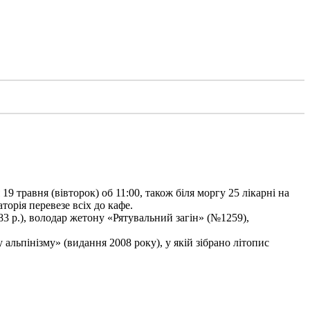
9 травня (вівторок) об 11:00, також біля моргу 25 лікарні на
торія перевезе всіх до кафе.
3 р.), володар жетону «Рятувальний загін» (№1259),
льпінізму» (видання 2008 року), у якій зібрано літопис