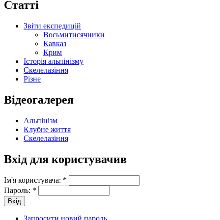
Статті
Звіти експедицій
Восьмитисячники
Кавказ
Крим
Історія альпінізму
Скелелазіння
Різне
Відеогалерея
Альпінізм
Клубне життя
Скелелазіння
Вхід для користувачив
Ім'я користувача:
*
Пароль:
*
Запросити новий пароль