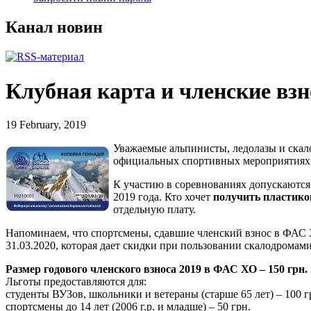
Канал новин
Клубная карта и членские вз
19 February, 2019
Уважаемые альпинисты, ледолазы и скал
официальных спортивных мероприятиях
К участию в соревнованиях допускаются 
2019 года. Кто хочет
получить пластико
отдельную плату.
Напоминаем, что спортсмены, сдавшие членский взнос в ФАС 
31.03.2020, которая дает скидки при пользовании скалодромам
Размер годового членского взноса 2019 в ФАС ХО – 150 грн.
Льготы предоставляются для:
студенты ВУЗов, школьники и ветераны (старше 65 лет) – 100 г
спортсмены до 14 лет (2006 г.р. и младше) – 50 грн.