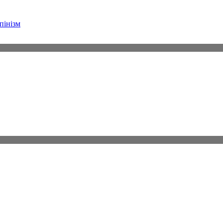
пінізм