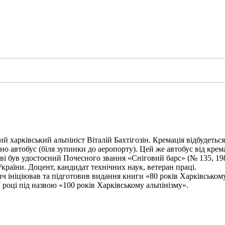
харківський альпініст Віталій Бахтігозін. Кремація відбудеться 1
но автобус (біля зупинки до аеропорту). Цей же автобус від крема
ві був удостоєний Почесного звання «Сніговий барс» (№ 135, 198
України. Доцент, кандидат технічних наук, ветеран праці.
ініціював та підготовив видання книги «80 років Харківському а
 році під назвою «100 років Харківському альпінізму».