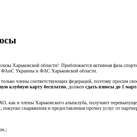
носы
олазы Харьковской области! Приближается активная фаза спорти
 ФАиС Украины и ФАС Харьковской области.
только члены соответствующих федераций, поэтому просим свое
вую клубную карту бесплатно
, должен
сдать взносы до 1 март
ХО, как и члены Харьковского альпклуба, получают перевыпуще
и, покупке снаряжения и предоставления прочих услуг от партне
рн.;