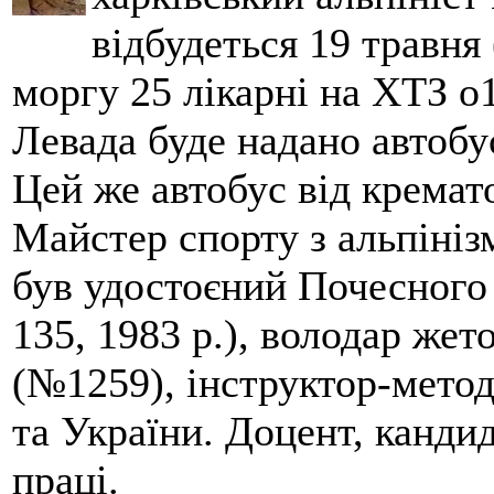
відбудеться 19 травня 
моргу 25 лікарні на ХТЗ о
Левада буде надано автобус
Цей же автобус від кремато
Майстер спорту з альпініз
був удостоєний Почесного
135, 1983 р.), володар жет
(№1259), інструктор-метод
та України. Доцент, кандид
праці.