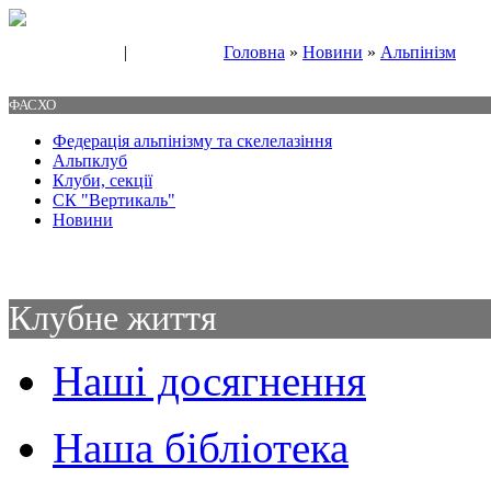
|
Головна
»
Новини
»
Альпінізм
Свяжитесь с нами
Контакты
ФАСХО
Федерація альпінізму та скелелазіння
Альпклуб
Клуби, секції
СК "Вертикаль"
Новини
Клубне життя
Наші досягнення
Наша бібліотека