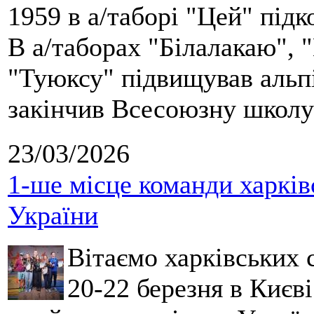
1959 в а/таборі "Цей" під
В а/таборах "Білалакаю", "
"Туюксу" підвищував альпі
закінчив Всесоюзну школу 
23/03/2026
1-ше місце команди харків
України
Вітаємо харківських 
20-22 березня в Києві