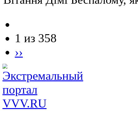
1 из 358
››