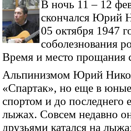
В ночь 11 – 12 фе
скончался Юрий Н
05 октября 1947 г
соболезнования р
Время и место прощания 
Альпинизмом Юрий Никол
«Спартак», но еще в юны
спортом и до последнего е
лыжах. Совсем недавно он 
друзьями катался на лыжах