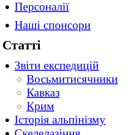
Персоналії
Наші спонсори
Статті
Звіти експедицій
Восьмитисячники
Кавказ
Крим
Історія альпінізму
Скелелазіння