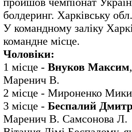
пройшов чемпіонат України
болдеринг. Харківську обл
У командному заліку Харкі
командне місце.
Чоловіки:
1 місце -
Внуков Максим
Маренич В.
2 місце - Мироненко Мики
3 місце -
Беспалий Дмит
Маренич В. Самсонова Л.
Вітання Дімі Беспалому, 