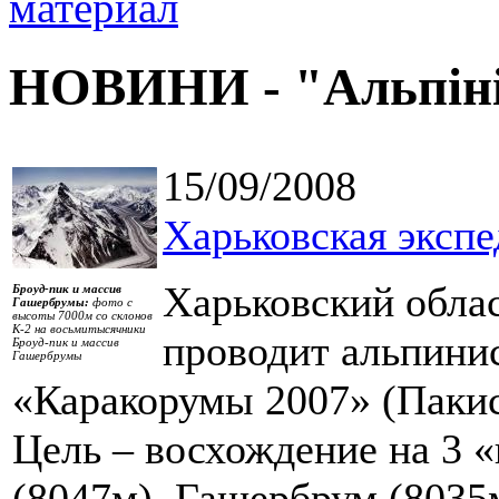
НОВИНИ - "Альпін
15/09/2008
Харьковская эксп
Харьковский обла
Броуд-пик и массив
Гашербрумы:
фото с
высоты 7000м со склонов
К-2 на восьмитысячники
проводит альпини
Броуд-пик и массив
Гашербрумы
«Каракорумы 2007» (Пакис
Цель – восхождение на 3 
(8047м), Гашербрум (8035