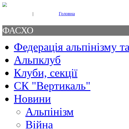
|
Головна
Свяжитесь с нами
Контакты
ФАСХО
Федерація альпінізму та
Альпклуб
Клуби, секції
СК "Вертикаль"
Новини
Альпінізм
Війна