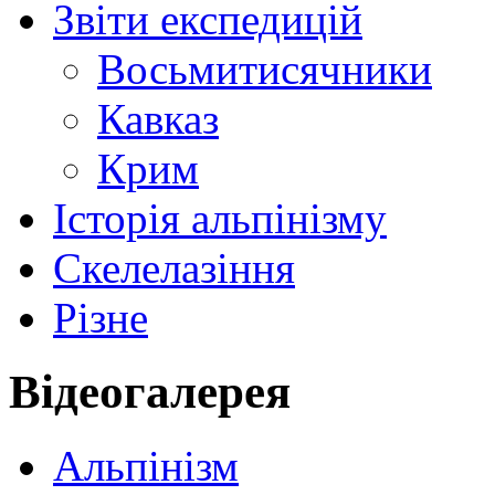
Звіти експедицій
Восьмитисячники
Кавказ
Крим
Історія альпінізму
Скелелазіння
Різне
Відеогалерея
Альпінізм