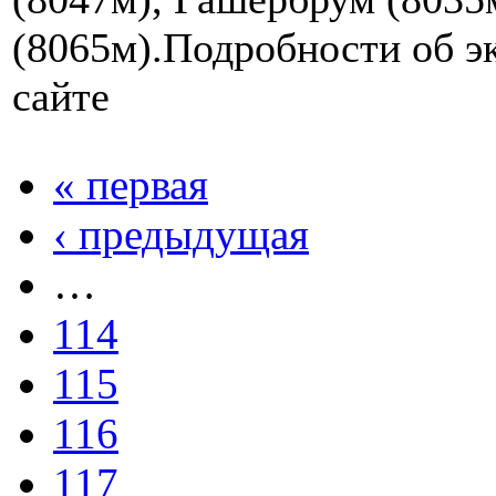
(8065м).Подробности об э
сайте
« первая
‹ предыдущая
…
114
115
116
117