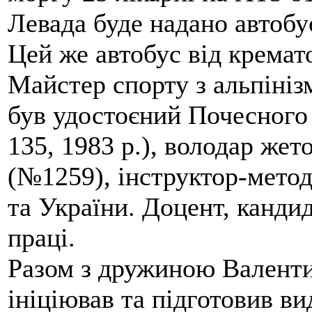
Левада буде надано автобус
Цей же автобус від кремато
Майстер спорту з альпініз
був удостоєний Почесного
135, 1983 р.), володар жет
(№1259), інструктор-метод
та України. Доцент, кандид
праці.
Разом з дружиною Валенти
ініціював та підготовив ви