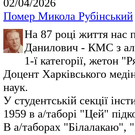
02/04/2026
Помер Микола Рубінський
На 87 році життя нас
Данилович - КМС з аль
1-ї категорії, жетон "
Доцент Харківського меді
наук.
У студентській секції інст
1959 в а/таборі "Цей" під
В а/таборах "Білалакаю", "