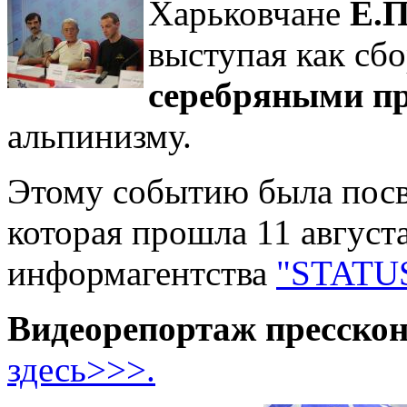
Харьковчане
Е.П
выступая как сб
серебряными п
альпинизму.
Этому событию была посв
которая прошла 11 августа
информагентства
"STATU
Видеорепортаж пресско
здесь>>>.