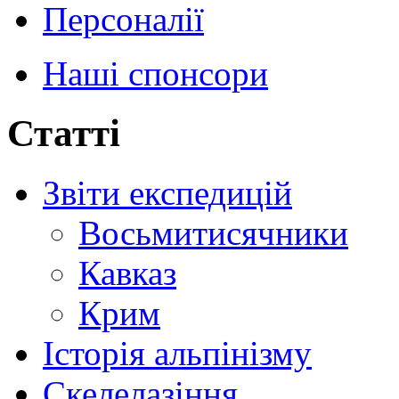
Персоналії
Наші спонсори
Статті
Звіти експедицій
Восьмитисячники
Кавказ
Крим
Історія альпінізму
Скелелазіння