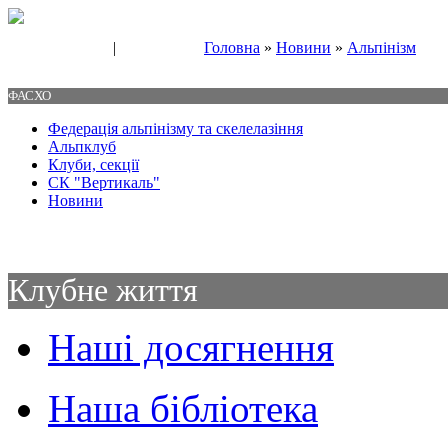
|
Головна
»
Новини
»
Альпінізм
Свяжитесь с нами
Контакты
ФАСХО
Федерація альпінізму та скелелазіння
Альпклуб
Клуби, секції
СК "Вертикаль"
Новини
Клубне життя
Наші досягнення
Наша бібліотека