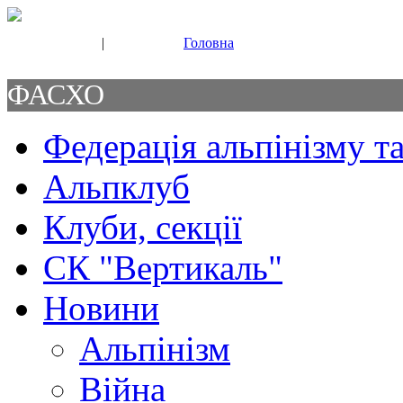
|
Головна
Свяжитесь с нами
Контакты
ФАСХО
Федерація альпінізму та
Альпклуб
Клуби, секції
СК "Вертикаль"
Новини
Альпінізм
Війна