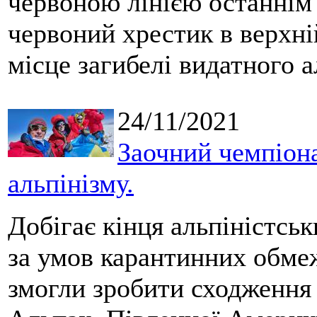
червоною лінією останні
червоний хрестик в верхні
місце загибелі видатного 
24/11/2021
Заочний чемпіона
альпінізму.
Добігає кінця альпіністсь
за умов карантинних обмеж
змогли зробити сходження 