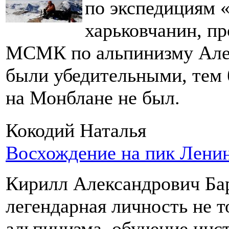
по экспедициям 
харьковчанин, п
МСМК по альпинизму Але
были убедительными, тем б
на Монблане не был.
Кокодий Наталья
Восхождение на пик Ленин
Кирилл Александрович Бар
легендарная личность не т
альпинизма, обучение инст