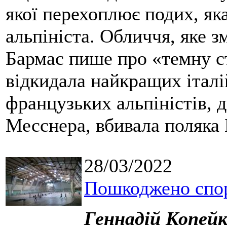
якої перехоплює подих, як
альпініста. Обличчя, яке з
Бармас пише про «темну с
відкидала найкращих італі
французьких альпіністів, 
Месснера, вбивала поляка 
28/03/2022
Пошкоджено спо
Геннадій Копей