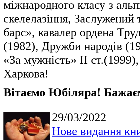
міжнародного класу з альпі
скелелазіння, Заслужений 
барс», кавалер ордена Тр
(1982), Дружби народів (198
«За мужність» II ст.(1999
Харкова!
Вітаємо Юбіляра! Бажаєм
29/03/2022
Нове видання кн