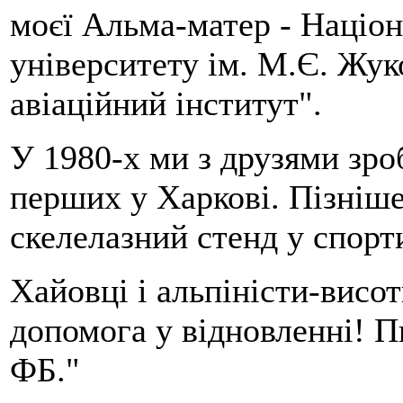
моєї Альма-матер - Націо
університету ім. М.Є. Жук
авіаційний інститут".
У 1980-х ми з друзями зро
перших у Харкові. Пізніше
скелелазний стенд у спор
Хайовці і альпіністи-висот
допомога у відновленні! П
ФБ."