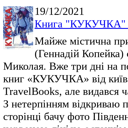
19/12/2021
Книга "КУКУЧКА" - 
Майже містична при
(Геннадій Копейка) 
Миколая. Вже три дні на п
книг «КУКУЧКА» від київ
TravelBooks, але видався 
З нетерпінням відкриваю п
сторінці бачу фото Півден