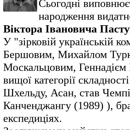
Сьогодні виповнюєт
народження видатно
Віктора Івановича Пасту
У "зірковій українській ко
Бершовим, Михайлом Турк
Москальцовим, Геннадієм
вищої категорії складност
Шхельду, Асан, став Чемп
Канченджангу (1989) ), бр
експедиціях.