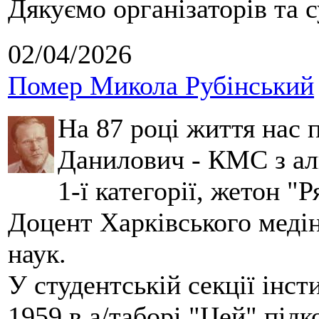
Дякуємо організаторів та с
02/04/2026
Помер Микола Рубінський
На 87 році життя нас
Данилович - КМС з аль
1-ї категорії, жетон "
Доцент Харківського меді
наук.
У студентській секції інст
1959 в а/таборі "Цей" під