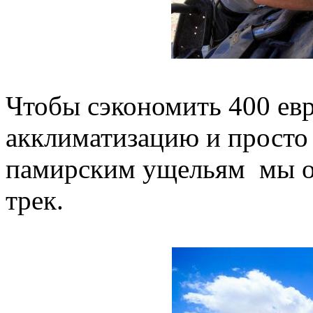
Чтобы сэкономить 400 ев
акклиматизацию и просто
памирским ущельям мы о
трек.