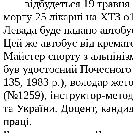
відбудеться 19 травня 
моргу 25 лікарні на ХТЗ о
Левада буде надано автобус
Цей же автобус від кремато
Майстер спорту з альпініз
був удостоєний Почесного
135, 1983 р.), володар жет
(№1259), інструктор-метод
та України. Доцент, кандид
праці.