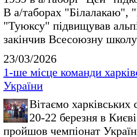
В а/таборах "Білалакаю", "
"Туюксу" підвищував альпі
закінчив Всесоюзну школу 
23/03/2026
1-ше місце команди харків
України
Вітаємо харківських 
20-22 березня в Києві
пройшов чемпіонат України