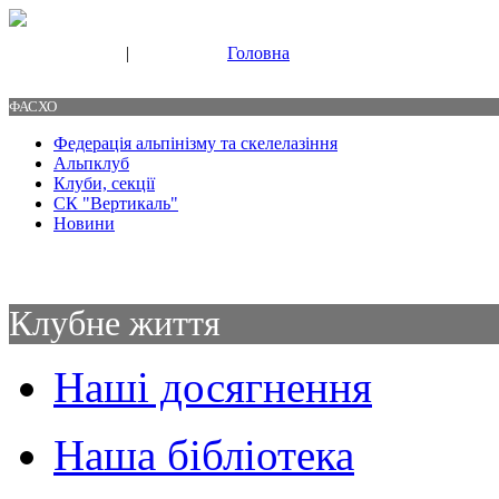
|
Головна
Свяжитесь с нами
Контакты
ФАСХО
Федерація альпінізму та скелелазіння
Альпклуб
Клуби, секції
СК "Вертикаль"
Новини
Клубне життя
Наші досягнення
Наша бібліотека