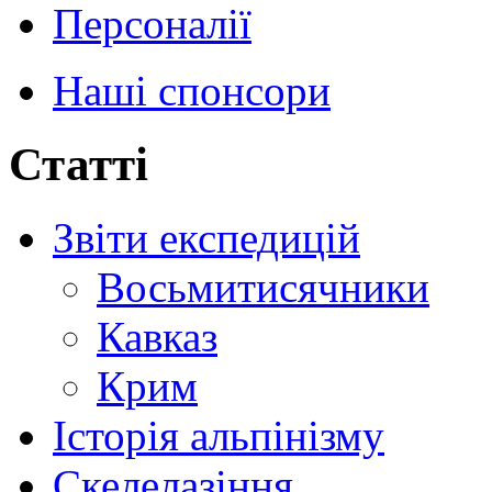
Персоналії
Наші спонсори
Статті
Звіти експедицій
Восьмитисячники
Кавказ
Крим
Історія альпінізму
Скелелазіння