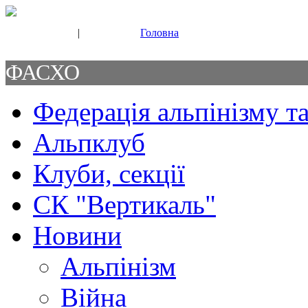
|
Головна
Свяжитесь с нами
Контакты
ФАСХО
Федерація альпінізму та
Альпклуб
Клуби, секції
СК "Вертикаль"
Новини
Альпінізм
Війна