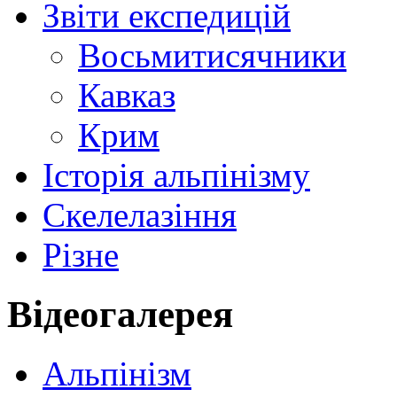
Звіти експедицій
Восьмитисячники
Кавказ
Крим
Історія альпінізму
Скелелазіння
Різне
Відеогалерея
Альпінізм