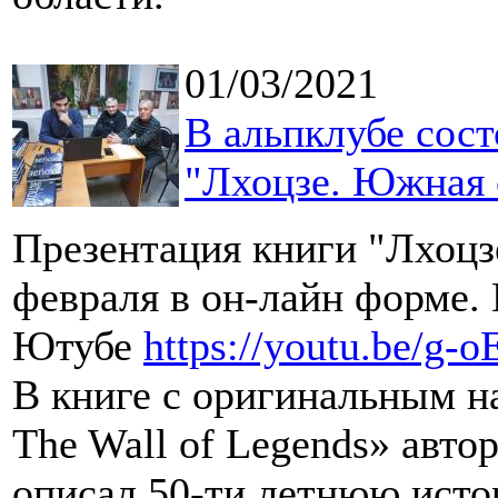
01/03/2021
В альпклубе сост
"Лхоцзе. Южная 
Презентация книги "Лхоцз
февраля в он-лайн форме.
Ютубе
https://youtu.be/g
В книге с оригинальным на
The Wall of Legends» авт
описал 50-ти летнюю ист